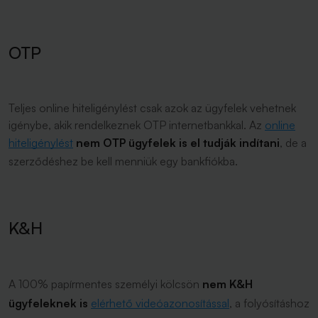
OTP
Teljes online hiteligénylést csak azok az ügyfelek vehetnek
igénybe, akik rendelkeznek OTP internetbankkal. Az
online
hiteligénylést
nem OTP ügyfelek is el tudják indítani
, de a
szerződéshez be kell menniük egy bankfiókba.
K&H
A 100% papírmentes személyi kölcsön
nem K&H
ügyfeleknek is
elérhető videóazonosítással
, a folyósításhoz