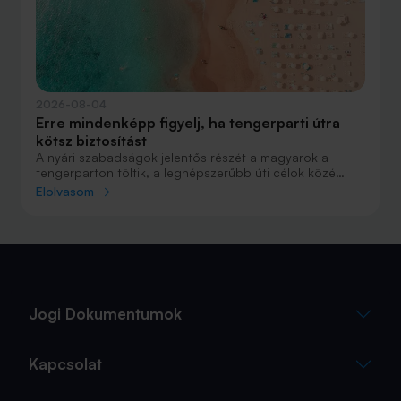
2026-08-04
Erre mindenképp figyelj, ha tengerparti útra
kötsz biztosítást
A nyári szabadságok jelentős részét a magyarok a
tengerparton töltik, a legnépszerűbb úti célok közé
Horvátország, Olaszország és Görögország tartozik. A
Elolvasom
nyaralás szervezésekor általában nagy figyelmet kap a
szállás, az útvonal vagy éppen a programok
megtervezése, az utasbiztosítás kiválasztása azonban
sokszor az utolsó pillanatra marad.
Jogi Dokumentumok
Kapcsolat