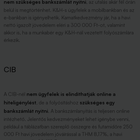
nem szükséges bankszámlát nyitni
, az utalás akár fél órán
belül is megtörténhet. K&H-s ügyfelek a mobilbankban és az
e-bankban is igényelhetik. Kamatkedvezmény jár, ha a havi
nettó igazolt jövedelem eléri a 300 000 Ft-ot, valamint
akkor is, ha a munkabér egy K&H-nál vezetett folyószámlára
érkezik.
CIB
A CIB-nél
nem ügyfelek is elindíthatják online a
hiteligénylést
, de a folyósításhoz
szükséges egy
bankszámlát nyitni
. A bankszámlanyitás is teljesen online
intézhető. Jelentős kedvezményeket lehet igénybe venni,
például a táblázatban szereplő összegre és futamidőre 250
000 Ft havi jövedelem jóváírással a THM 8,17%, a havi