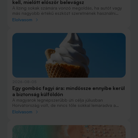
kell, mielőtt először belevágsz
A lízing sokak számára vonzó megoldás, ha autót vagy
más nagyobb értékű eszközt szeretnének használni
anélkül, hogy azt egy összegben ki kellene fizetniük.
Elolvasom
Elsőre azonban könnyű elveszni a részletekben: önerő,
maradványérték, THM, GAP – csak néhány azok közül a
fogalmak közül, amelyekkel biztosan találkozol.
2026-08-05
Egy gombóc fagyi ára: mindössze ennyibe kerül
a biztonság külföldön
A magyarok legnépszerűbb úti célja júliusban
Horvátország volt, de nincs tőle sokkal lemaradva a
júniust megnyerő Olaszország sem. A tengerparti
Elolvasom
nyaralások fölénye elsöprő volt az adatok alapján,
autóval pedig majdnem annyian vágtak neki a
nyaralásnak, mint repülővel.