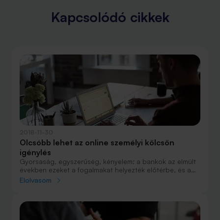
Kapcsolódó cikkek
2018-11-30
Olcsóbb lehet az online személyi kölcsön
igénylés
Gyorsaság, egyszerűség, kényelem: a bankok az elmúlt
években ezeket a fogalmakat helyezték előtérbe, és a
kedvező kamatozás mellett már a hiteligénylés
Elolvasom
folyamatának a leegyszerűsítésével is igyekeznek
meggyőzni az ügyfeleket arról, hogy őket érdemes
választani.