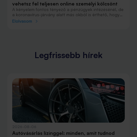
vehetsz fel teljesen online személyi kölcsönt
A kényelem fontos tényező a pénzügyek intézésénél, de
a koronavírus-járvány alatt más okból is érthető, hogy
felértékelődött az érintkezésmentes ügyintézés
Elolvasom
lehetősége. Több bank is kínál teljesen online, a
számítógép előtt ülve igényelhető személyi kölcsönt
akár milliós összegben. Megmutatjuk, melyik banknál
hogyan tudsz digitálisan személyi kölcsönt felvenni.
Legfrissebb hírek
2026-08-06
Autóvásárlás lízinggel: minden, amit tudnod