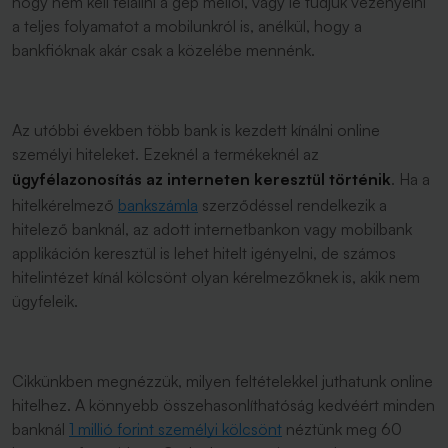
hogy nem kell felállni a gép mellől, vagy le tudjuk vezényelni
a teljes folyamatot a mobilunkról is, anélkül, hogy a
bankfióknak akár csak a közelébe mennénk.
Az utóbbi években több bank is kezdett kínálni online
személyi hiteleket. Ezeknél a termékeknél az
ügyfélazonosítás az interneten keresztül történik
. Ha a
hitelkérelmező
bankszámla
szerződéssel rendelkezik a
hitelező banknál, az adott internetbankon vagy mobilbank
applikáción keresztül is lehet hitelt igényelni, de számos
hitelintézet kínál kölcsönt olyan kérelmezőknek is, akik nem
ügyfeleik.
Cikkünkben megnézzük, milyen feltételekkel juthatunk online
hitelhez. A könnyebb összehasonlíthatóság kedvéért minden
banknál
1 millió forint személyi kölcsönt
néztünk meg 60