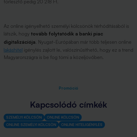
törlesztő pedig 20 218 Ft.
Az online igényelhető személyi kölcsönök térhódításából is
látszik, hogy
tovább folytatódik a banki piac
digitalizációja
. Nyugat-Európában már több teljesen online
lakáshitel
igénylés zajlott le, valószínűsíthető, hogy ez a trend
Magyarországra is be fog törni a közeljövőben.
Promóció
Kapcsolódó címkék
SZEMÉLYI KÖLCSÖN
ONLINE KÖLCSÖN
ONLINE SZEMÉLYI KÖLCSÖN
ONLINE HITELIGÉNYLÉS