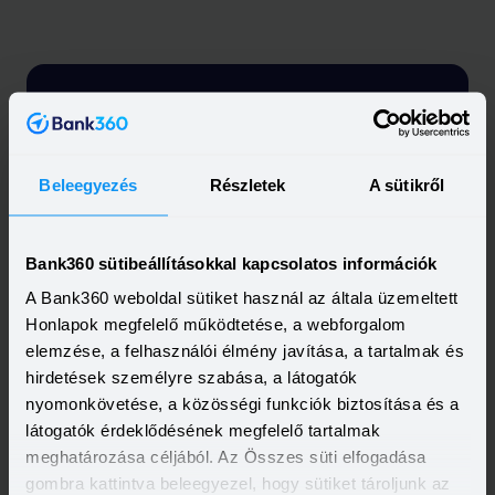
A legfrissebb újdonságok
-
egyenesen a postaládádba!
Beleegyezés
Részletek
A sütikről
Elolvastam és elfogadom a Bank360
Csoport
Adatkezelési szabályzatát
és
ÁSZF-ét
Bank360 sütibeállításokkal kapcsolatos információk
A Bank360 weboldal sütiket használ az általa üzemeltett
Honlapok megfelelő működtetése, a webforgalom
elemzése, a felhasználói élmény javítása, a tartalmak és
hirdetések személyre szabása, a látogatók
nyomonkövetése, a közösségi funkciók biztosítása és a
látogatók érdeklődésének megfelelő tartalmak
meghatározása céljából. Az Összes süti elfogadása
Feliratkozás
gombra kattintva beleegyezel, hogy sütiket tároljunk az