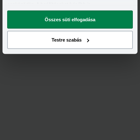
eszközödön. A beállításokat később is
megváltoztathatod.
Összes süti elfogadása
Testre szabás