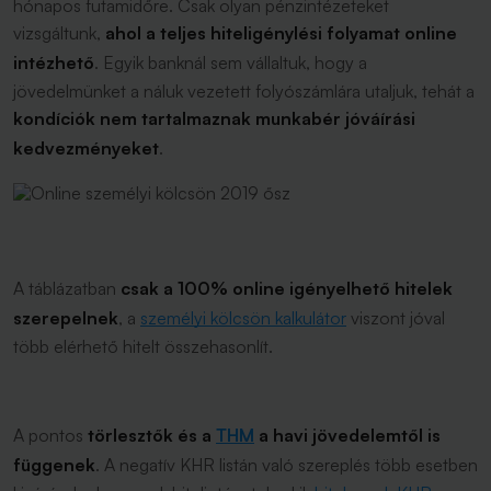
hónapos futamidőre. Csak olyan pénzintézeteket
vizsgáltunk,
ahol a teljes hiteligénylési folyamat online
intézhető
. Egyik banknál sem vállaltuk, hogy a
jövedelmünket a náluk vezetett folyószámlára utaljuk, tehát a
kondíciók nem tartalmaznak munkabér jóváírási
kedvezményeket
.
A táblázatban
csak a
100% online
igényelhető hitelek
szerepelnek
, a
személyi kölcsön kalkulátor
viszont jóval
több elérhető hitelt összehasonlít.
A pontos
törlesztők és a
THM
a havi jövedelemtől is
függenek
. A negatív KHR listán való szereplés több esetben