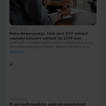
2020-02-14
Rekordmennyiségű, több mint 500 milliárd
személyi kölcsönt vettünk fel 2019-ben
2019-ben is tovább folytatódott a személyi kölcsönök
térhódítása Magyarországon. Méltán népszerű ez a
hiteltípus: egyszerű az igénylése, nem kell hozzá
Elolvasom
ingatlanfedezet, önerő vagy kezes, elegendő a havi fix
munkabér.
2021-03-23
Ki sem kell mozdulni: ezeknél a bankoknál