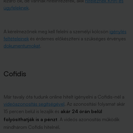
kizáró ok, de vannak hitelintézetek, akik
hiteleznek KHR-es
ügyfeleknek
.
A kérelmezőnek meg kell felelni a személyi kölcsön
igénylés
feltételeinek
és érdemes előkészíteni a szükséges érvényes
dokumentumokat
.
Cofidis
Már tavaly óta tudunk online hitelt igényelni a Cofidis-nél a
videóazonosítás segítségével
. Az azonosítási folyamat akár
15 percen belül is lezajlik és
akár 24 órán belül
folyósíthatják is a pénzt
. A videós azonosítás működik
mindhárom Cofidis hitelnél.