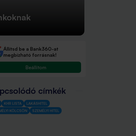
ankoknak
Állítsd be a Bank360-at
megbízható forrásnak!
Beállítom
pcsolódó címkék
KHR LISTA
LAKÁSHITEL
MÉLYI KÖLCSÖN
SZEMÉLYI HITEL