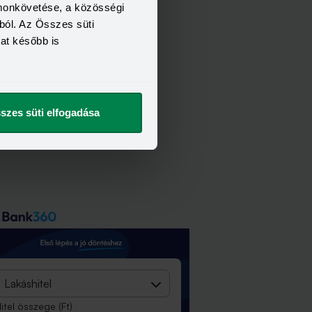
omonkövetése, a közösségi
ból. Az Összes süti
kat később is
szes süti elfogadása
Lakáshitel
itel összege
(Ft)