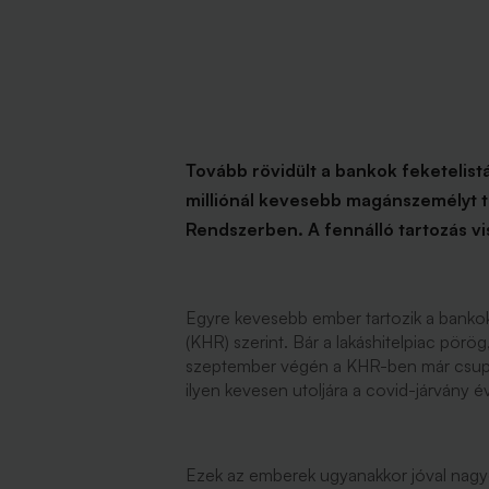
Tovább rövidült a bankok feketelistá
milliónál kevesebb magánszemélyt ta
Rendszerben. A fennálló tartozás v
Egyre kevesebb ember tartozik a bankok
(KHR) szerint. Bár a lakáshitelpiac pörög
szeptember végén a KHR-ben már csupán
ilyen kevesen utoljára a covid-járvány
Ezek az emberek ugyanakkor jóval nagy