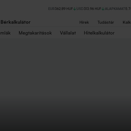
EUR
362,89 HUF
USD
313,96 HUF
ALAPKAMAT
5,
Bérkalkulátor
Hírek
Tudástár
Kalk
ámlák
Megtakarítások
Vállalat
Hitelkalkulátor