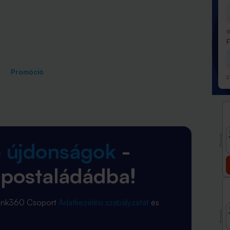
5
Promóció
2
Promóció
b újdonságok
-
 postaládádba!
Bank360 Csoport
Adatkezelési szabályzatát
és
Promóció