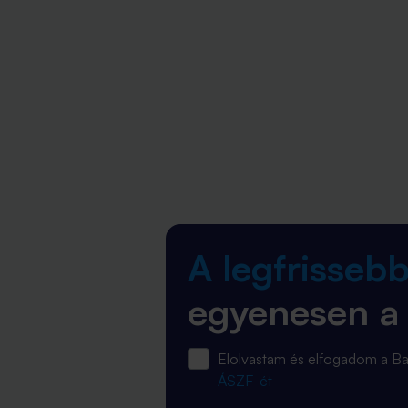
A legfrisseb
egyenesen a
Elolvastam és elfogadom a 
ÁSZF-ét