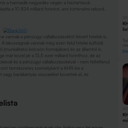
anis a harmadik negyedév végén a háztartások
dta a 10 824 milliárd forintot, ami történelmi rekord.
20
KH
li
 vannak a pénzügyi vállalkozásoktól felvett hitelek is,
Tud
t. A lakosságnak vannak még ezen felül hitelei külföldi
rés
 (munkáltatói kölcsön formájában) és az államtól is.
lis
El
lis
e már közel jár a 13,5 ezer milliárd forinthoz, de az
hi
éval és a pénzügyi vállalkozásokéval - nem feltétlenül
zont természetes személyként a KHR-be a
st vagy bankkártyás visszaélést követtek el, és
lista
20
KH
mi
szerűen csökken már évek óta, hiába vesz fel egyre