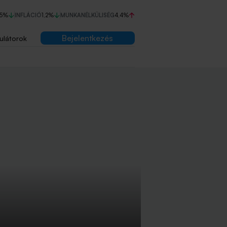
75%
INFLÁCIÓ
1,2%
MUNKANÉLKÜLISÉG
4,4%
Bejelentkezés
ulátorok