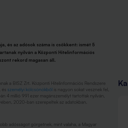
ja, és az adósok száma is csökkent: ismét 5
rtanak nyilván a Központi Hitelinformációs
iszont rekord magasan áll.
Ka
nak a BISZ Zrt. Központi Hitelinformációs Rendszere
, és
személyi kölcsönökből
is nagyon sokat vesznek fel,
 4 millió 991 ezer magánszemélyt tartottak nyilván,
 évében, 2020-ban szerepeltek az adatokban.
obb adósságot görgetnek, mint valaha, a Magyar