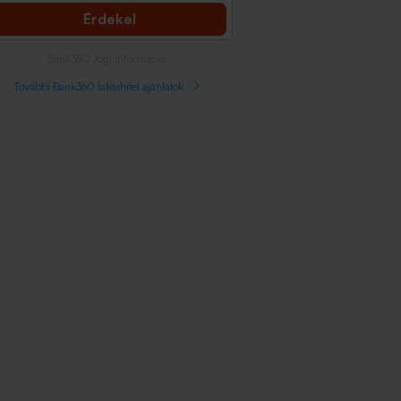
Érdekel
Bank360 Jogi információ
További Bank360 lakáshitel ajánlatok