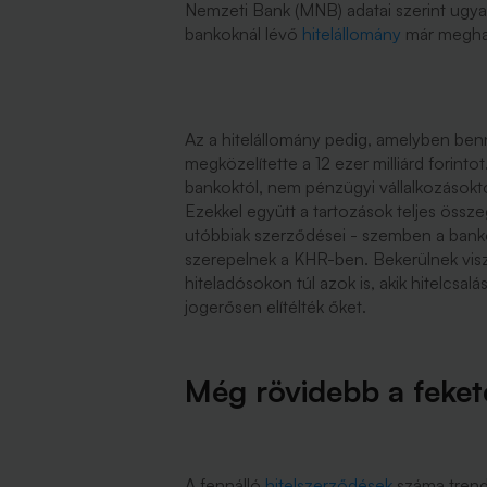
Nemzeti Bank (MNB) adatai szerint ugy
bankoknál lévő
hitelállomány
már meghala
Az a hitelállomány pedig, amelyben benne
megközelítette a 12 ezer milliárd forinto
bankoktól, nem pénzügyi vállalkozásoktól
Ezekkel együtt a tartozások teljes összeg
utóbbiak szerződései - szemben a bankok
szerepelnek a KHR-ben. Bekerülnek vis
hiteladósokon túl azok is, akik hitelcsalá
jogerősen elítélték őket.
Még rövidebb a fekete
A fennálló
hitelszerződések
száma trend