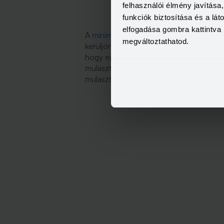
felhasználói élmény javítás
funkciók biztosítása és a lá
elfogadása gombra kattintva 
A
minimálbér összegének emelkedése
m
megváltoztathatod.
kerüljön a negatív listára. Sokszor több
hogy egy lakossági ügyfél aktív mulasz
mulasztásokat a hitel rendezése után m
mulasztásként.