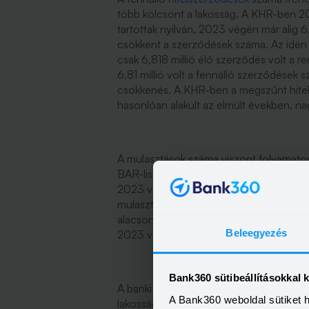
több kölcsönt a lakosság. A KHR-ben 2
tartottak nyilván, 2023 végén már alig 6,
csökkent a szerződések száma. Az idén
csak 6,818 millió élő szerződés volt a 
6,81 millió volt a fennálló szerződések 
csökkenés. A KHR-ben a megszűnt hitel
hasonlóan alakult az elmúlt években, nag
A mulasztások száma viszont folyamatos
BAR-lista) száma szeptember végén már 
2023 végén. A BISZ adatai szerint 2019 
mulasztás volt a KHR-ben. A megszűnt m
alacsonyabb, a harmadik negyedév végé
Beleegyezés
2023 végén még 224 ezret tartottak nyi
Bank360 sütibeállításokkal 
A banki
feketelistára
egy havi minimálbért
A Bank360 weboldal sütiket 
lakossági ügyfelek akkor, ha ez a tarto