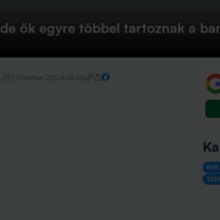
 de ők egyre többel tartoznak a b
-27
|
Frissítve:
2024-12-05
Ka
KHR
SZE