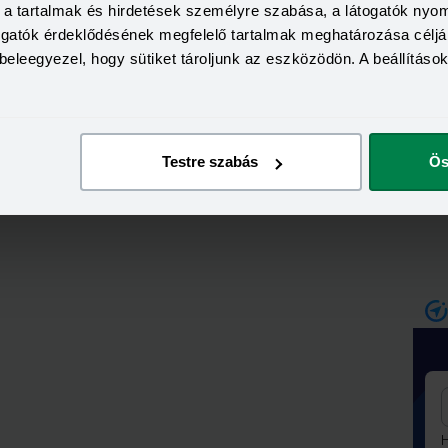
a, a tartalmak és hirdetések személyre szabása, a látogatók ny
togatók érdeklődésének megfelelő tartalmak meghatározása céljá
beleegyezel, hogy sütiket tároljunk az eszközödön. A beállításo
iatt egyre nagyobb tartozás kell ahhoz, hogy valaki rá
 hónapnyi, vagy akár egy évnyi nem fizetés kell ahhoz,
tónak minősülhessen a rendszerben. Az aktív
ég egy évig tartják nyilván a rendszerben megszűnt
Testre szabás
Ös
H