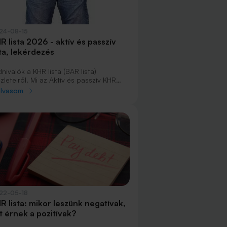
24-08-15
R lista 2026 - aktív és passzív
sta, lekérdezés
nivalók a KHR lista (BAR lista)
zleteiről. Mi az Aktív és passzív KHR
ta? Mikor kerül fel egy adós a negatív
olvasom
tára, és hogyan tud lekerülni? Van-e
tel KHR-es ügyfeleknek?
22-05-18
R lista: mikor leszünk negatívak,
t érnek a pozitívak?