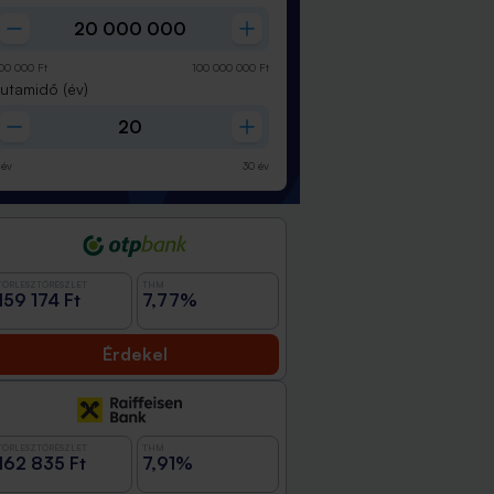
00 000
Ft
100 000 000
Ft
Futamidő
(év)
év
30
év
TÖRLESZTŐRÉSZLET
THM
159 174 Ft
7,77%
Érdekel
TÖRLESZTŐRÉSZLET
THM
162 835 Ft
7,91%