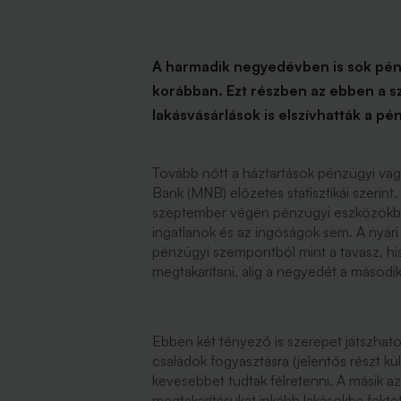
A harmadik negyedévben is sok pénz
korábban. Ezt részben az ebben a 
lakásvásárlások is elszívhatták a pé
Tovább nőtt a háztartások pénzügyi va
Bank (MNB) előzetes statisztikái szerint.
szeptember végén pénzügyi eszközökbe
ingatlanok és az ingóságok sem. A nyár
pénzügyi szempontból mint a tavasz, hisz
megtakarítani, alig a negyedét a másod
Ebben két tényező is szerepet játszhatot
családok fogyasztásra (jelentős részt kü
kevesebbet tudtak félretenni. A másik az
megtakarításukat inkább lakásokba fekte