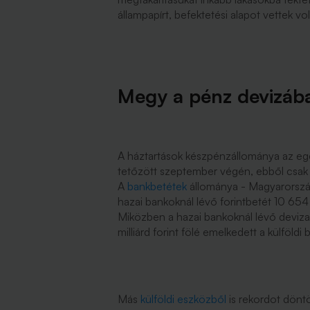
állampapírt, befektetési alapot vettek vo
Megy a pénz devizába
A háztartások készpénzállománya az egek
tetőzött szeptember végén, ebből csak eg
A
bankbetétek
állománya - Magyarországo
hazai bankoknál lévő forintbetét 10 654 mi
Miközben a hazai bankoknál lévő devizab
milliárd forint fölé emelkedett a külföl
Más
külföldi eszközből
is rekordot döntö