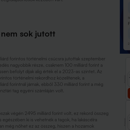
5
nem sok jutott
2
lliárd forintos történelmi csúcsra jutottak szeptember
dés nagyobbik része, csaknem 100 milliárd forint a
n befolyt díjak alig érték el a 2023-as szintet. Az
forintos történelmi rekordhoz közelítenek, a
Promóció
árd forintnál járnak, ebből 330 milliárd forint a még
ztári tag egyéni számláján volt.
zak végén 2495 milliárd forint volt, ez rekord összeg
s egészében ki is vehetnék a tagok, ha lakáscélra
Promóció
nban még nőhet ez az összeg, hiszen a hozamok