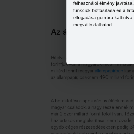
felhasználói élmény javítás
funkciók biztosítása és a lá
elfogadása gombra kattintva 
megváltoztathatod.
Az állampapír tovább
Hitelviszonyt megtestesítő értékpapírban (
forintjuk volt a magyaroknak a harmadi
milliárd forint magyar
állampapírban
kama
az állampapír, csaknem 490 milliárd fori
A befektetési alapok iránt is élénk maradt
magyar családok, a nagy része ennek mag
már 2 ezer milliárd forint fölött van. Tő
háztartások megtakarítása, nem tőzsdei 
egyéb céges részesedésekben pedig 30,8 
vagyonának több mint az egyharmada a