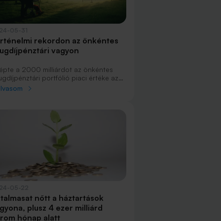
24-05-31
rténelmi rekordon az önkéntes
ugdíjpénztári vagyon
lépte a 2000 milliárdot az önkéntes
gdíjpénztári portfólió piaci értéke az
ső negyedév végén, amire korábban
olvasom
g nem volt példa. A taglétszám
onban tovább csökkent, főleg az új
lépők száma csappant meg az elmúlt
ekhez képest. A pénztárak bevételei
lentősen nőttek, emellett a működési
edmények is biztatóak.
24-05-22
talmasat nőtt a háztartások
gyona, plusz 4 ezer milliárd
rom hónap alatt