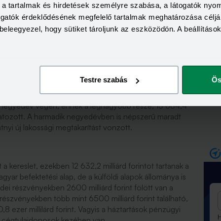
a, a tartalmak és hirdetések személyre szabása, a látogatók ny
togatók érdeklődésének megfelelő tartalmak meghatározása céljá
beleegyezel, hogy sütiket tároljunk az eszközödön. A beállításo
ra is népszerű
Testre szabás
Ös
kötvény, kincstárjegy, jelzáloglevél stb.) 15 124 milliárd
k negyedév végén, ennek a legnagyobb része, 13 664,4
tozott. A harmadik negyedévben is népszerű maradt
ntnyi új lakossági megtakarítást vonzott.
 a kereslet, ezekben 12 632,2 milliárd forintot tartanak a
yar befektetési alap, de a külföldi alapok állománya is
zsdei részvényekben 2600 milliárd forint fölött van a
részvényekben több mint 6500 milliárd forint található,
ezer millilárd forint. Vagyis a háztartások pénzügyi
H
 cégtulajdonosok kezében van.