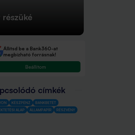
 részüké
Állítsd be a Bank360-at
megbízható forrásnak!
Beállítom
pcsolódó címkék
YON
KÉSZPÉNZ
BANKBETÉT
KTETÉSI ALAP
ÁLLAMPAPÍR
RÉSZVÉNY