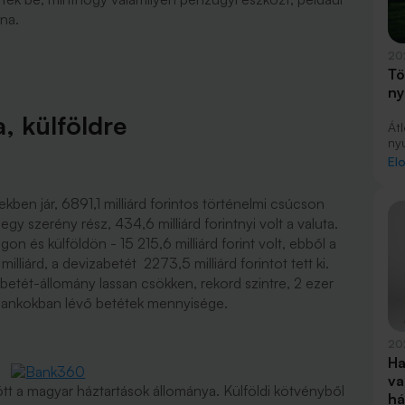
lna.
20
Tö
ny
, külföldre
Át
nyu
el
El
mé
az
ben jár, 6891,1 milliárd forintos történelmi csúcson
be
év
y szerény rész, 434,6 milliárd forintnyi volt a valuta.
je
n és külföldön - 15 215,6 milliárd forint volt, ebből a
er
lliárd, a devizabetét 2273,5 milliárd forintot tett ki.
etét-állomány lassan csökken, rekord szintre, 2 ezer
di bankokban lévő betétek mennyisége.
20
Ha
va
tt a magyar háztartások állománya. Külföldi kötvényből
há