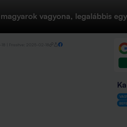
 magyarok vagyona, legalábbis egy
-18
|
Frissítve:
2025-02-18
Ka
VAG
BEFE