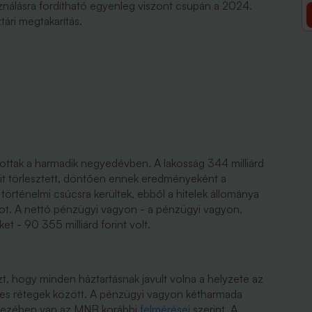
ználásra fordítható egyenleg viszont csupán a 2024.
ári megtakarítás.
rottak a harmadik negyedévben. A lakosság 344 milliárd
it törlesztett, döntően ennek eredményeként a
 történelmi csúcsra kerültek, ebből a hitelek állománya
intot. A nettó pénzügyi vagyon - a pénzügyi vagyon,
et - 90 355 milliárd forint volt.
azt, hogy minden háztartásnak javult volna a helyzete az
yes rétegek között. A pénzügyi vagyon kétharmada
 kezében van az MNB korábbi
felmérései
szerint. A