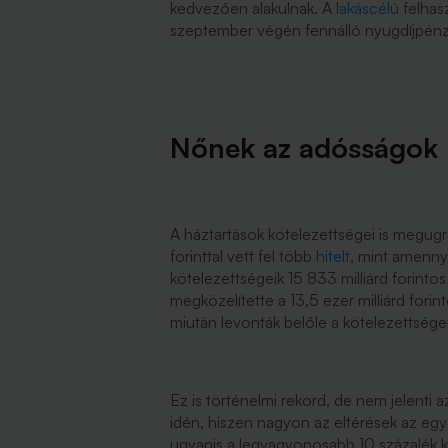
kedvezően alakulnak. A
lakáscélú
felhas
szeptember végén fennálló nyugdíjpénzt
Nőnek az adósságok
A háztartások kötelezettségei is megug
forinttal vett fel több
hitelt
, mint amenny
kötelezettségeik 15 833 milliárd forintos
megközelítette a 13,5 ezer milliárd for
miután levonták belőle a kötelezettségek
Ez is történelmi rekord, de nem jelenti 
idén, hiszen nagyon az eltérések az eg
ugyanis a legvagyonosabb 10 százalék