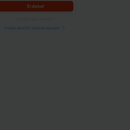
Érdekel
Bank360 Jogi információ
További Bank360 lakáshitel ajánlatok