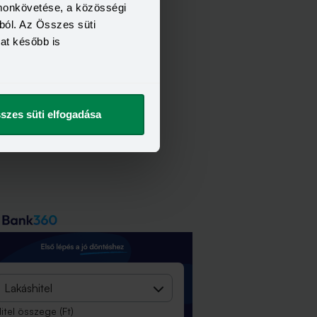
omonkövetése, a közösségi
ból. Az Összes süti
kat később is
szes süti elfogadása
Lakáshitel
itel összege
(Ft)