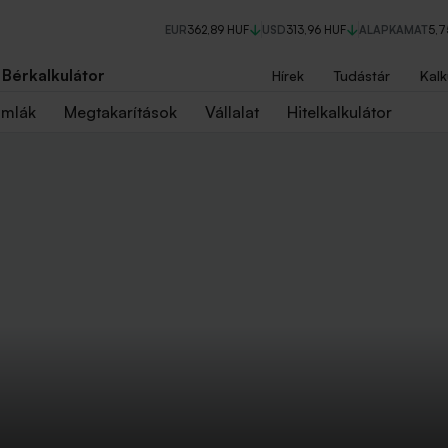
EUR
362,89 HUF
USD
313,96 HUF
ALAPKAMAT
5,
Bérkalkulátor
Hírek
Tudástár
Kalk
ámlák
Megtakarítások
Vállalat
Hitelkalkulátor