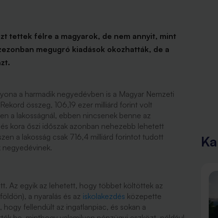
t tettek félre a magyarok, de nem annyit, mint
szezonban megugró kiadások okozhatták, de a
nzt.
gyona a harmadik negyedévben is a Magyar Nemzeti
 Rekord összeg, 106,19 ezer milliárd forint volt
n a lakosságnál, ebben nincsenek benne az
i és kora őszi időszak azonban nehezebb lehetett
en a lakosság csak 716,4 milliárd forintot tudott
Ka
ik negyedévinek.
t. Az egyik az lehetett, hogy többet költöttek az
lföldön), a nyaralás és az
iskolakezdés
közepette
, hogy fellendült az ingatlanpiac, és sokan a
tték be, minthogy valamilyen pénzügyi eszközt, például