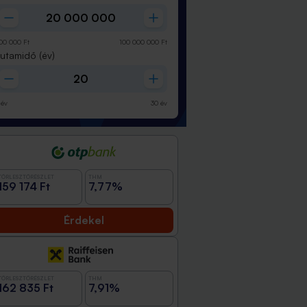
00 000
Ft
100 000 000
Ft
Futamidő
(év)
év
30
év
TÖRLESZTŐRÉSZLET
THM
159 174 Ft
7,77%
Érdekel
TÖRLESZTŐRÉSZLET
THM
162 835 Ft
7,91%