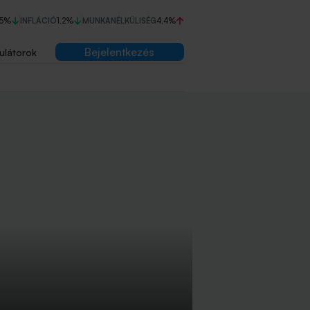
75%
INFLÁCIÓ
1,2%
MUNKANÉLKÜLISÉG
4,4%
Bejelentkezés
ulátorok