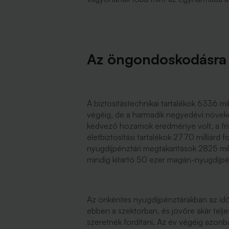
Az öngondoskodásra 
A biztosítástechnikai tartalékok 6336 mi
végéig, de a harmadik negyedévi növeke
kedvező hozamok eredménye volt, a frisse
életbiztosítási tartalékok 2770 milliárd 
nyugdíjpénztári megtakarítások 2825 milli
mindig kitartó 50 ezer magán-nyugdíjpén
Az önkéntes nyugdíjpénztárakban az idős
ebben a szektorban, és jövőre akár telje
szeretnék fordítani. Az év végéig azo