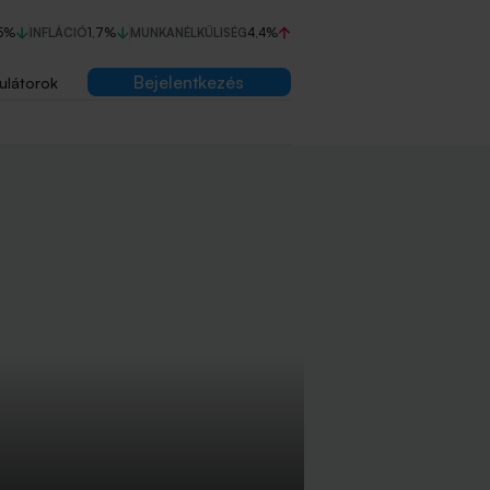
5%
INFLÁCIÓ
1,7%
MUNKANÉLKÜLISÉG
4,4%
Bejelentkezés
ulátorok