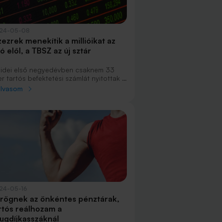
24-05-08
zezrek menekítik a millióikat az
ó elől, a TBSZ az új sztár
 idei első negyedévben csaknem 33
r tartós befektetési számlát nyitottak a
gyarok, hogy ne kelljen adót fizetniük a
olvasom
fektetéseik nyeresége után. A TBSZ-
n tartott pénz 4870 milliárd forintra
ott, ami másfélszer annyi, mint egy éve.
24-05-16
rögnek az önkéntes pénztárak,
rtós reálhozam a
ugdíjkasszáknál