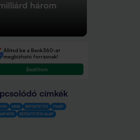
milliárd három
Állítsd be a Bank360-at
megbízható forrásnak!
Beállítom
pcsolódó címkék
YON
MNB
BEFEKTETÉS
PMÁP
AMPAPÍR
BEFEKTETÉSI ALAP