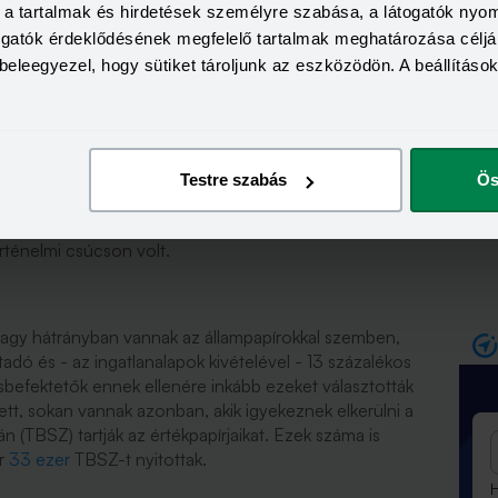
a, a tartalmak és hirdetések személyre szabása, a látogatók ny
togatók érdeklődésének megfelelő tartalmak meghatározása céljá
beleegyezel, hogy sütiket tároljunk az eszközödön. A beállításo
em számít, hozamot akarnak
fektetési alap lett, ezekbe a konstrukciókba 594,3
Testre szabás
Ös
pok több mint 400 milliárd forintnyi hozamot is termeltek,
ektetési jegyekben lévő vagyona a negyedév végén
örténelmi csúcson volt.
nagy hátrányban vannak az állampapírokkal szemben,
dó és - az ingatlanalapok kivételével - 13 százalékos
 kisbefektetők ennek ellenére inkább ezeket választották
tt, sokan vannak azonban, akik igyekeznek elkerülni a
n (TBSZ) tartják az értékpapírjaikat. Ezek száma is
or
33 ezer
TBSZ-t nyitottak.
H