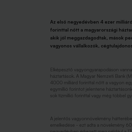
Az első negyedévben 4 ezer milliárd 
forinttal nőtt a magyarországi házt
akik jól meggazdagodtak, mások ped
vagyonos vállalkozók, cégtulajdono
Elképesztő vagyongyarapodáson vannak
háztartások. A Magyar Nemzeti Bank (MN
4000 milliárd forinttal nőtt a vagyon eg
egymillió forintot jelentene háztartáson
sok tízmillió forinttal vagy még többel
A jelentős vagyonnövekmény hátterében 
emelkedése - ezt adta a növekmény 60 s
negyedévben érkezett meg például a 13.