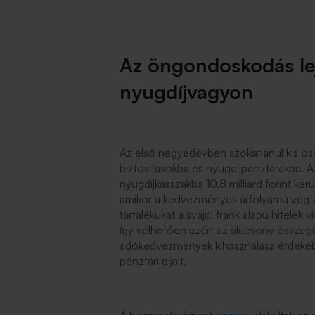
Az öngondoskodás lej
nyugdíjvagyon
Az első negyedévben szokatlanul kis össz
biztosításokba és nyugdíjpénztárakba. 
nyugdíjkasszákba 10,8 milliárd forint ker
amikor a kedvezményes árfolyamú végtö
tartalékukat a svájci frank alapú hitelek 
így vélhetően azért az alacsony összegű
adókedvezmények kihasználása érdekébe
pénztári díjait.