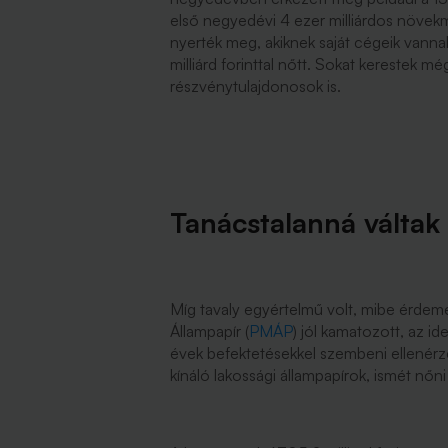
első negyedévi 4 ezer milliárdos növe
nyerték meg, akiknek saját cégeik vanna
milliárd forinttal nőtt. Sokat kerestek m
részvénytulajdonosok is.
Tanácstalanná váltak 
Míg tavaly egyértelmű volt, mibe érdem
Állampapír (
PMÁP
) jól kamatozott, az i
évek befektetésekkel szembeni ellenérz
kínáló lakossági állampapírok, ismét nő