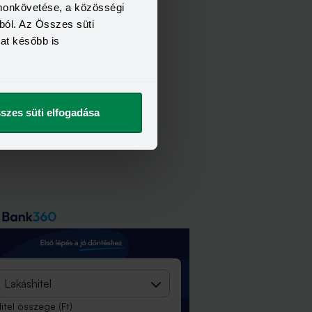
omonkövetése, a közösségi
ból. Az Összes süti
kat később is
szes süti elfogadása
Lakáshitel
itel összege
(Ft)