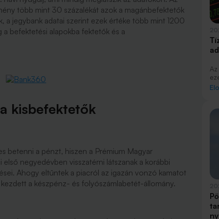
kmény több mint 30 százalékát azok a magánbefektetők
k, a jegybank adatai szerint ezek értéke több mint 1200
ég a befektetési alapokba fektetők és a
20
Tí
ad
Az
eze
ma
El
be
eke
a kisbefektetők
híz
es betenni a pénzt, hiszen a Prémium Magyar
dei első negyedévben visszatérni látszanak a korábbi
ései. Ahogy eltűntek a piacról az igazán vonzó kamatot
ni kezdett a készpénz- és folyószámlabetét-állomány.
20
Pö
ta
ny