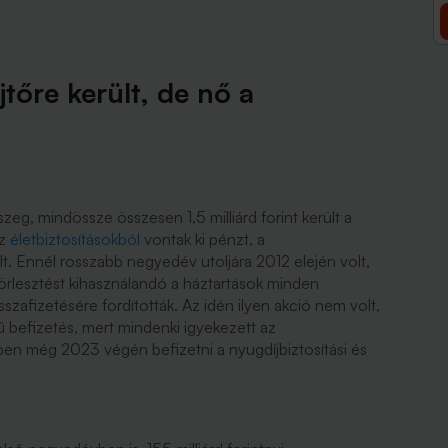
tőre került, de nő a
eg, mindössze összesen 1,5 milliárd forint került a
Az
életbiztosításokból
vontak ki pénzt, a
ült. Ennél rosszabb negyedév utoljára 2012 elején volt,
rlesztést kihasználandó a háztartások minden
visszafizetésére fordították. Az idén ilyen akció nem volt,
 befizetés, mert mindenki igyekezett az
n még 2023 végén befizetni a nyugdíjbiztosítási és