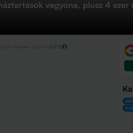
háztartások vagyona, plusz 4 ezer 
5-22
|
Frissítve:
2024-11-18
Ka
VAG
ÁLL