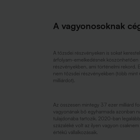
A vagyonosoknak cé
A tőzsdei részvényeken is sokat kerest
árfolyam-emelkedésnek köszönhetően már
részvényekben, ami történelmi rekord. 
nem tőzsdei részvényekben (több mint 6
milliárdot).
Az összesen mintegy 37 ezer milliárd fo
vagyonának bő egyharmada azonban nag
tulajdonába tartozik. 2020-ban legaláb
százaléké volt az ilyen vagyon csaknem
értékű vállalkozásaik.