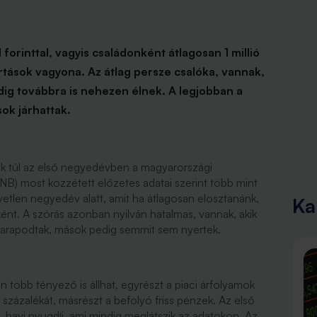
forinttal, vagyis családonként átlagosan 1 millió
artások vagyona. Az átlag persze csalóka, vannak,
ig továbbra is nehezen élnek. A legjobban a
sok járhattak.
 túl az első negyedévben a magyarországi
B) most közzétett előzetes adatai szerint több mint
yetlen negyedév alatt, amit ha átlagosan elosztanánk,
Ka
ként. A szórás azonban nyilván hatalmas, vannak, akik
 gyarapodtak, mások pedig semmit sem nyertek.
több tényező is állhat, egyrészt a piaci árfolyamok
zázalékát, másrészt a befolyó friss pénzek. Az első
 havi nyugdíj, ami mindig meglátszik az adatokon. Az