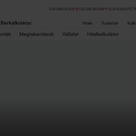
EUR
364,02 HUF
USD
315,45 HUF
ALAPKAMAT
5,7
Bérkalkulátor
Hírek
Tudástár
Kalk
ámlák
Megtakarítások
Vállalat
Hitelkalkulátor