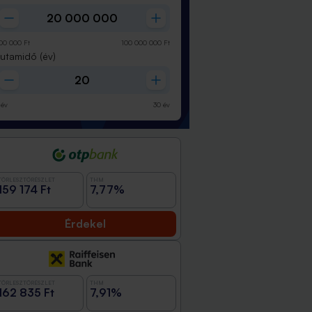
00 000
Ft
100 000 000
Ft
Futamidő
(év)
év
30
év
TÖRLESZTŐRÉSZLET
THM
159 174 Ft
7,77%
Érdekel
TÖRLESZTŐRÉSZLET
THM
162 835 Ft
7,91%