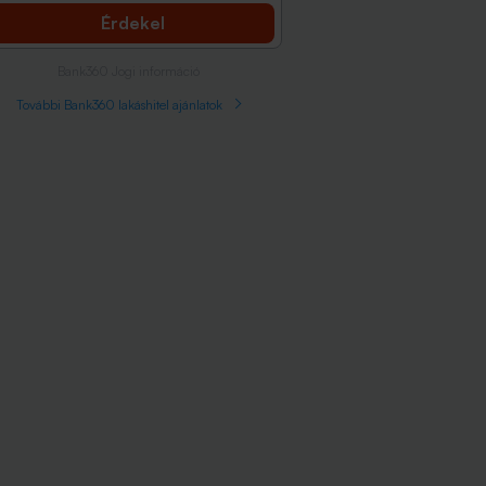
Érdekel
Bank360 Jogi információ
További Bank360 lakáshitel ajánlatok