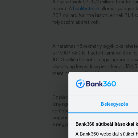
A háztartások 6705,2 milliárd forintot 
rekord. A
bankbetétek
állománya egyetle
737 milliárd forintra hízott, ennek 71,
folyószámlabetét volt.
A hatalmas növekmény egyik oka lehetett 
a PMÁP-ok által fizetett kamatot és a l
1000 milliárd forintos nagyságrendű ös
viszonylag kevés friss pénz került, 154,3 m
ment hosszú lejáratú kötvénybe.
Ez piaci értéken számított összeg, ne
lényegesen több állampapírja volt a há
Beleegyezés
korábban, de összességében véve kevés
negyedévében például csaknem 600 milli
a négyszerese.
Bank360 sütibeállításokkal 
A Bank360 weboldal sütiket 