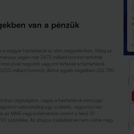
5
gekben van a pénzük
2
ek a magyar háztartások az első negyedévben, főleg az
cius végén már 2472 milliárd forintot tartottak
Ennél jóval nagyobb vagyont tartanak a háztartások
200 milliárd forintot), illetve egyéb cégekben (30 780
Promóció
rintnyi cégtulajdon, vagyis a háztartások pénzügyi
yrészt valószínűleg egy szűkebb, vagyonos kör
bis az MNB vagyonfelmérése szerint a felső 10
 90 százaléka. Az átlagos családoknak nem voltak nagy
Promóció