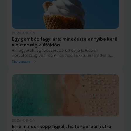
2026-08-05
Egy gombóc fagyi ára: mindössze ennyibe kerül
a biztonság külföldön
A magyarok legnépszerűbb úti célja júliusban
Horvátország volt, de nincs tőle sokkal lemaradva a
júniust megnyerő Olaszország sem. A tengerparti
Elolvasom
nyaralások fölénye elsöprő volt az adatok alapján,
autóval pedig majdnem annyian vágtak neki a
nyaralásnak, mint repülővel.
2026-08-04
Erre mindenképp figyelj, ha tengerparti útra