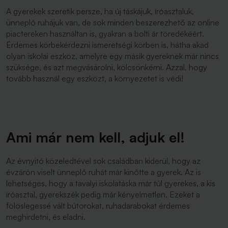
A gyerekek szeretik persze, ha új táskájuk, íróasztaluk,
ünneplő ruhájuk van, de sok minden beszerezhető az online
piactereken használtan is, gyakran a bolti ár töredékéért.
Érdemes körbekérdezni ismeretségi körben is, hátha akad
olyan iskolai eszköz, amelyre egy másik gyereknek már nincs
szüksége, és azt megvásárolni, kölcsönkérni. Azzal, hogy
tovább használ egy eszközt, a környezetet is védi!
Ami már nem kell, adjuk el!
Az évnyitó közeledtével sok családban kiderül, hogy az
évzárón viselt ünneplő ruhát már kinőtte a gyerek. Az is
lehetséges, hogy a tavalyi iskolatáska már túl gyerekes, a kis
íróasztal, gyerekszék pedig már kényelmetlen. Ezeket a
fölöslegessé vált bútorokat, ruhadarabokat érdemes
meghirdetni, és eladni.