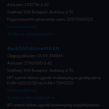
Adószám: 29317116-2-42
Székhely: 1061 Budapest, Andrássy út 10.
Függő közvetítői nyilvántartási szám: 221072600123
Intézménykeresés
Tovább az üzletszabályzathoz
Bank360 Közvetítő Kft.
Cégjegyzékszám: 01-09-358866
Adószám: 27955350-2-42
Székhely: 1061 Budapest, Andrássy út 10.
HPT szerinti többes ügynöki tevékenység engedélyszáma:
H-EN-I-600/2020 és H-EN-I-729/2020
Intézménykeresés
Tovább az üzletszabályzathoz
BIT szerinti többes ügynöki tevékenység engedélyszáma: