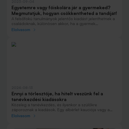
2023-09-04
Egyetemre vagy főiskolára jár a gyermeked?
Megmutatjuk, hogyan csökkentheted a tandíját!
A felsőfokú tanulmányok jelentős kiadást jelenthetnek a
családoknak, különösen akkor, ha a gyermek
költségtérítéses szakra jár, de sok esetben az albérlet
Elolvasom
vagy a kollégium költségeire is gondolni kell. Azonban
létezik egy kevésbé ismert megoldás, ami mérsékelheti
ezeket a kiadásokat. Ez az egészségpénztári tagság.
Egészségpénztári tagként ugyanis nem csupán az
egészségügyi kiadásokra lehet több forrásod, hanem
gyermeked tanulmányi kiadásaira is, például a tandíjra,
2023-ban max. 232 ezer Ft/év/gyermek összegben.
2024-08-13
Ennyi a törlesztője, ha hitelt veszünk fel a
tanévkezdési kiadásokra
Közeleg a tanévkezdés, és ilyenkor a szülőkre
záporoznak a kiadások. Egy albérlet kauciója vagy a
laptopvásárlás több százezres tétel. Megnéztük, milyen
Elolvasom
havi törlesztéssel lehet ehhez kölcsönt felvenni.