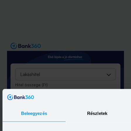
Lakáshitel
Hitel összege
(Ft)
Futamidő
(év)
Beleegyezés
Részletek