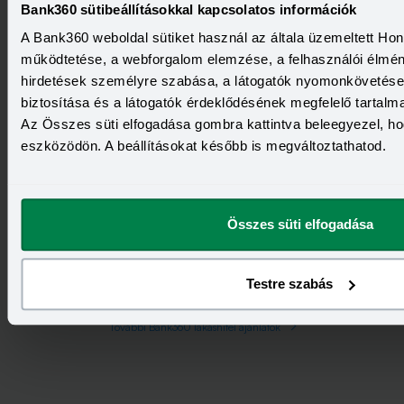
Bank360 sütibeállításokkal kapcsolatos információk
A Bank360 weboldal sütiket használ az általa üzemeltett Ho
működtetése, a webforgalom elemzése, a felhasználói élmény
TÖRLESZTŐRÉSZLET
THM
Promóció
159 174 Ft
7,77%
hirdetések személyre szabása, a látogatók nyomonkövetése
biztosítása és a látogatók érdeklődésének megfelelő tartalm
Érdekel
Az Összes süti elfogadása gombra kattintva beleegyezel, hog
eszközödön. A beállításokat később is megváltoztathatod.
TÖRLESZTŐRÉSZLET
THM
Promóció
162 835 Ft
7,91%
Összes süti elfogadása
Érdekel
Testre szabás
Bank360 Jogi információ
További Bank360 lakáshitel ajánlatok