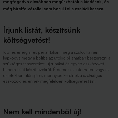
megfogadva olcsóbban megúszhatók a kiadások, és
még hitelfelvétellel sem borul fel a családi kassza.
Írjunk listát, készítsünk
költségvetést!
Időt és energiát és pénzt takarít meg a szülő, ha nem
kapkodva megy a boltba az utolsó pillanatban beszerezni a
szükséges tanszereket, új ruhákat és egyéb eszközöket,
hanem listát készít ezekről. Érdemes az interneten vagy az
üzletekben utánajárni, mennyibe kerülnek a szükséges
eszközök, és ennek megfelelően költségvetést írni.
Nem kell mindenből új!