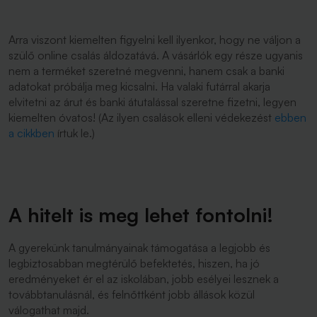
Arra viszont kiemelten figyelni kell ilyenkor, hogy ne váljon a
szülő online csalás áldozatává. A vásárlók egy része ugyanis
nem a terméket szeretné megvenni, hanem csak a banki
adatokat próbálja meg kicsalni. Ha valaki futárral akarja
elvitetni az árut és banki átutalással szeretne fizetni, legyen
kiemelten óvatos! (Az ilyen csalások elleni védekezést
ebben
a cikkben
írtuk le.)
A hitelt is meg lehet fontolni!
A gyerekünk tanulmányainak támogatása a legjobb és
legbiztosabban megtérülő befektetés, hiszen, ha jó
eredményeket ér el az iskolában, jobb esélyei lesznek a
továbbtanulásnál, és felnőttként jobb állások közül
válogathat majd.