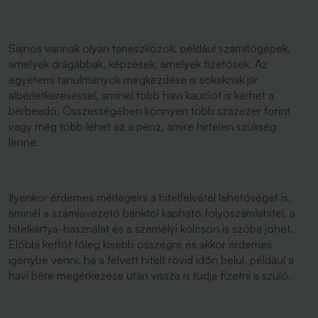
Sajnos vannak olyan taneszközök, például számítógépek,
amelyek drágábbak, képzések, amelyek fizetősek. Az
egyetemi tanulmányok megkezdése is sokaknak jár
albérletkereséssel, aminél több havi kauciót is kérhet a
bérbeadó. Összességében könnyen több százezer forint
vagy még több lehet az a pénz, amire hirtelen szükség
lenne.
Ilyenkor érdemes mérlegelni a hitelfelvétel lehetőségét is,
aminél a számlavezető banktól kapható folyószámlahitel, a
hitelkártya-használat és a személyi kölcsön is szóba jöhet.
Előbbi kettőt főleg kisebb összegre és akkor érdemes
igénybe venni, ha a felvett hitelt rövid időn belül, például a
havi bére megérkezése után vissza is tudja fizetni a szülő.