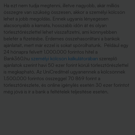
Ha ezt nem tudja megtenni, illetve nagyobb, akár milliós
összegre van szükség összesen, akkor a személyi kölcsön
lehet a jobb megoldás. Ennek ugyanis lényegesen
alacsonyabb a kamata, hosszabb időn át és olyan
törlesztőrészlettel lehet visszafizetni, ami könnyebben
belefér a fizetésbe. Érdemes összehasonlítani a bankok
ajánlatait, mert már ezzel is sokat spórolhatunk. Például egy
24 hónapra felvett 1.000.000 forintos hitel a
Bank360.hu
személyi kölcsön kalkulátorában
szereplő
ajánlatok szerint havi 50 ezer forint körüli törlesztőrészlettel
is megkapható. Az UniCreditnél ugyanennek a kölcsönnek
1.500.000 forintos összeggel 70 869 forint a
törlesztőrészlete, és online igénylés esetén 30 ezer forintot
még jóvá is ír a bank a feltételek teljesítése esetén.