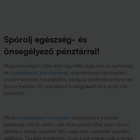
Spórolj egészség- és
önsegélyező pénztárral!
Magyarországon több mint egymillió tagja van az egészség-
és
önsegélyező pénztáraknak
, a beiskolázási támogatást
viszont kevesen használják ki, pedig az adókedvezménynek
köszönhetően 20 százalékot is megtakaríthat a szülő sok
kiadásból.
Mivel a
beiskolázási támogatás
önsegélyező pénztári
kiadásnak számít, ezért csak olyan pénzt lehet ilyen címen
elkölteni, amely legalább 180 napja már a pénztári számlán
található. További megkötés, hogy a pénztárak csak a tanév