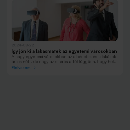
2024-08-22
Így jön ki a lakásmatek az egyetemi városokban
A nagy egyetemi városokban az albérletek és a lakások
ára is nőtt, de nagy az eltérés attól függően, hogy hol
keresnek kiadó vagy eladó lakást a frissen felvett
Elolvasom
fiataloknak. Van, ahol a saját ingatlan rövid időn belül
megtérülhet, ha megosztják másokkal.