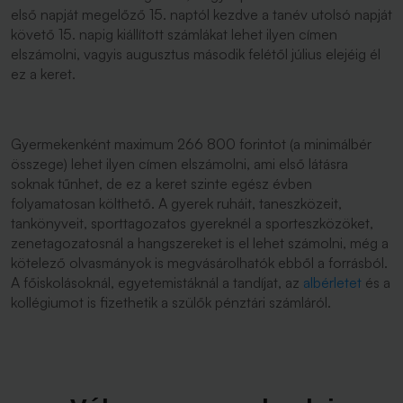
első napját megelőző 15. naptól kezdve a tanév utolsó napját
követő 15. napig kiállított számlákat lehet ilyen címen
elszámolni, vagyis augusztus második felétől július elejéig él
ez a keret.
Gyermekenként maximum 266 800 forintot (a minimálbér
összege) lehet ilyen címen elszámolni, ami első látásra
soknak tűnhet, de ez a keret szinte egész évben
folyamatosan költhető. A gyerek ruháit, taneszközeit,
tankönyveit, sporttagozatos gyereknél a sporteszközöket,
zenetagozatosnál a hangszereket is el lehet számolni, még a
kötelező olvasmányok is megvásárolhatók ebből a forrásból.
A főiskolásoknál, egyetemistáknál a tandíjat, az
albérletet
és a
kollégiumot is fizethetik a szülők pénztári számláról.