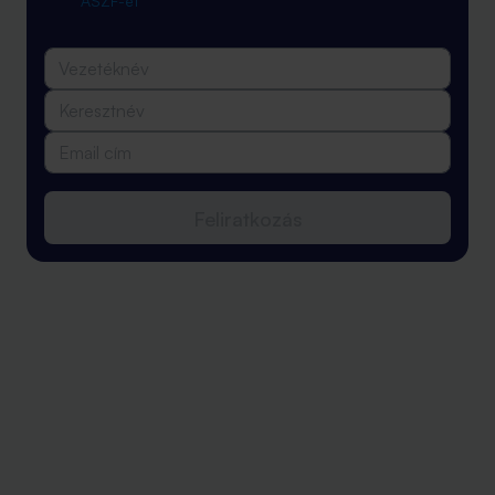
ÁSZF-ét
Feliratkozás