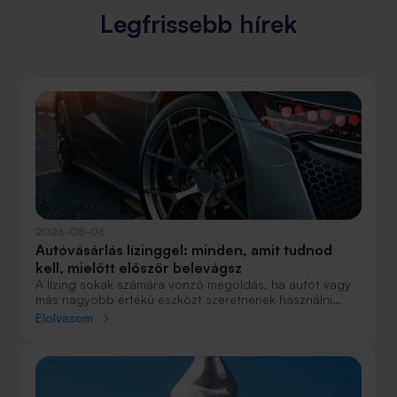
Legfrissebb hírek
2026-08-06
Autóvásárlás lízinggel: minden, amit tudnod
kell, mielőtt először belevágsz
A lízing sokak számára vonzó megoldás, ha autót vagy
más nagyobb értékű eszközt szeretnének használni
anélkül, hogy azt egy összegben ki kellene fizetniük.
Elolvasom
Elsőre azonban könnyű elveszni a részletekben: önerő,
maradványérték, THM, GAP – csak néhány azok közül a
fogalmak közül, amelyekkel biztosan találkozol.