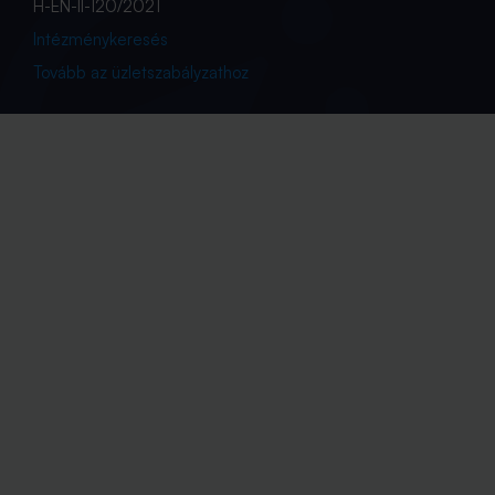
H-EN-II-120/2021
Intézménykeresés
Tovább az üzletszabályzathoz