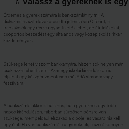
Válassz a gyereknek is egy
Érdemes a gyerek számára is bankszámlát nyitni. A
diákszámlák számlavezetési díja jellemzően 0 forint, a
tranzakciók egy része ugyan fizetős lehet, de átutalásokat,
csoportos beszedést egy általános vagy középiskolás ritkán
kezdeményez.
Szüksége lehet viszont bankkártyára, hiszen sok helyen már
csak azzal lehet fizetni. Akár egy iskolai kiránduláson is
eljuthat egy készpénzmentesen működő strandra vagy
fesztiválra.
A bankszámla akkor is hasznos, ha a gyereknek egy több
napos kiránduláson, táborban sürgősen pénzre van
szüksége, mert például elszakad a cipője, és vásárolnia kell
egy újat. Ha van bankszámlája a gyereknek, a szülő könnyen