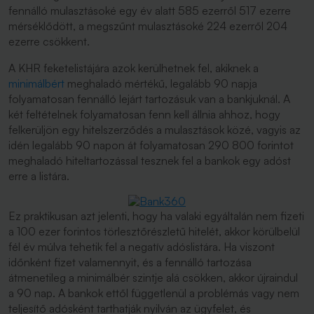
fennálló mulasztásoké egy év alatt 585 ezerről 517 ezerre
mérséklődött, a megszűnt mulasztásoké 224 ezerről 204
ezerre csökkent.
A KHR feketelistájára azok kerülhetnek fel, akiknek a
minimálbért
meghaladó mértékű, legalább 90 napja
folyamatosan fennálló lejárt tartozásuk van a bankjuknál. A
két feltételnek folyamatosan fenn kell állnia ahhoz, hogy
felkerüljön egy hitelszerződés a mulasztások közé, vagyis az
idén legalább 90 napon át folyamatosan 290 800 forintot
meghaladó hiteltartozással tesznek fel a bankok egy adóst
erre a listára.
Ez praktikusan azt jelenti, hogy ha valaki egyáltalán nem fizeti
a 100 ezer forintos törlesztőrészletű hitelét, akkor körülbelül
fél év múlva tehetik fel a negatív adóslistára. Ha viszont
időnként fizet valamennyit, és a fennálló tartozása
átmenetileg a minimálbér szintje alá csökken, akkor újraindul
a 90 nap. A bankok ettől függetlenül a problémás vagy nem
teljesítő adósként tarthatják nyilván az ügyfelet, és