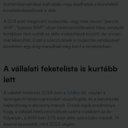
büntetőkamatokkal sújthatják, vagy eladhatják a követelést
követeléskezelőnek is akár.
A 204 ezer megszűnt mulasztás, vagy más néven “passzív
KHR”, “passzív BAR” olyan hitelszerződéseket takar, amelyek
korábban fent voltak az aktív mulasztások között, de onnan
már kikerültek. Ezek a szerződések a mulasztás rendezését
követően egy évig maradnak még bent a rendszerben.
A vállalati feketelista is kurtább
lett
A vállalati hitelezés 2024-ben a
földbe állt
, miután a
támogatott hitelprogramokat visszafogták, és a beruházási
hajlandóság is alacsony maradt. Ennek egyik eredménye,
hogy a vállalati hitelszerződések száma csökkent az év
folyamán, a KHR-ben 375 ezer aktív szerződés maradt, 14
ezerrel kevesebb, mint 2023 végén.