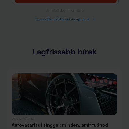
Bank360 Jogi információ
További Bank360 lakáshitel ajánlatok
Legfrissebb hírek
2026-08-06
Autóvásárlás lízinggel: minden, amit tudnod