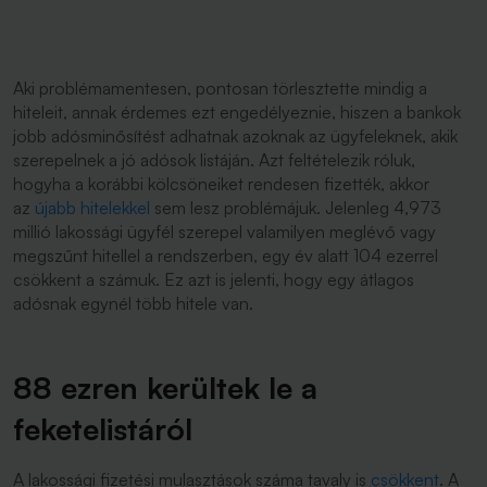
Aki problémamentesen, pontosan törlesztette mindig a
hiteleit, annak érdemes ezt engedélyeznie, hiszen a bankok
jobb adósminősítést adhatnak azoknak az ügyfeleknek, akik
szerepelnek a jó adósok listáján. Azt feltételezik róluk,
hogyha a korábbi kölcsöneiket rendesen fizették, akkor
az
újabb hitelekkel
sem lesz problémájuk. Jelenleg 4,973
millió lakossági ügyfél szerepel valamilyen meglévő vagy
megszűnt hitellel a rendszerben, egy év alatt 104 ezerrel
csökkent a számuk. Ez azt is jelenti, hogy egy átlagos
adósnak egynél több hitele van.
88 ezren kerültek le a
feketelistáról
A lakossági fizetési mulasztások száma tavaly is
csökkent
. A