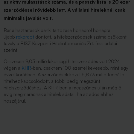
az aktív mulasztások száma, és a passzív lista is 20 ezer
szerződéssel rövidebb lett. A vállalati hiteleknél csak
minimális javulás volt.
Bár a háztartások banki tartozása hónapról hónapra
újabb
rekordot
döntött, a hitelszerződések száma csökkent
tavaly a BISZ Központi Hitelinformációs Zrt. friss adatai
szerint.
Összesen 9,03 millió lakossági hitelszerződés volt 2024
végén a
KHR
-ben, csaknem 100 ezerrel kevesebb, mint egy
évvel korábban. A szerződések közül 6,873 millió fennálló
hitelhez kapcsolódott, a többi pedig megszűnt
hitelszerződéshez. A KHR-ben a megszűnés után még öt
évig megmaradnak a hitelek adatai, ha az adós ehhez
hozzájárul.