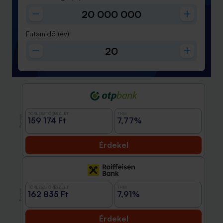
Futamidő
(év)
TÖRLESZTŐRÉSZLET
THM
Promóció
159 174 Ft
7,77%
Érdekel
TÖRLESZTŐRÉSZLET
THM
Promóció
162 835 Ft
7,91%
Érdekel