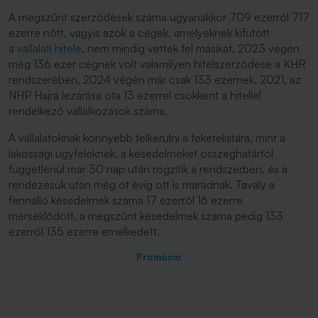
A megszűnt szerződések száma ugyanakkor 709 ezerről 717
ezerre nőtt, vagyis azok a cégek, amelyeknek kifutott
a
vállalati hitele
, nem mindig vettek fel másikat. 2023 végén
még 136 ezer cégnek volt valamilyen hitelszerződése a KHR
rendszerében, 2024 végén már csak 133 ezernek. 2021, az
NHP Hajrá lezárása óta 13 ezerrel csökkent a hitellel
rendelkező vállalkozások száma.
A vállalatoknak könnyebb felkerülni a feketelistára, mint a
lakossági ügyfeleknek, a késedelmeket összeghatártól
függetlenül már 30 nap után rögzítik a rendszerben, és a
rendezésük után még öt évig ott is maradnak. Tavaly a
fennálló késedelmek száma 17 ezerről 16 ezerre
mérséklődött, a megszűnt késedelmek száma pedig 133
ezerről 135 ezerre emelkedett.
Promóció