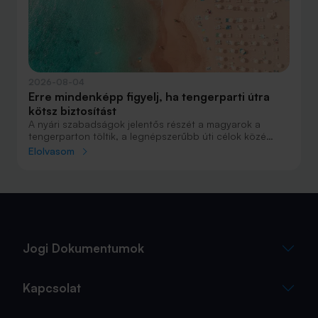
2026-08-04
Erre mindenképp figyelj, ha tengerparti útra
kötsz biztosítást
A nyári szabadságok jelentős részét a magyarok a
tengerparton töltik, a legnépszerűbb úti célok közé
Horvátország, Olaszország és Görögország tartozik. A
Elolvasom
nyaralás szervezésekor általában nagy figyelmet kap a
szállás, az útvonal vagy éppen a programok
megtervezése, az utasbiztosítás kiválasztása azonban
sokszor az utolsó pillanatra marad.
Jogi Dokumentumok
Kapcsolat