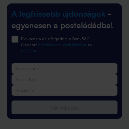
A legfrissebb újdonságok
-
egyenesen a postaládádba!
Elolvastam és elfogadom a Bank360
Csoport
Adatkezelési szabályzatát
és
ÁSZF-ét
Feliratkozás