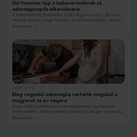
Hat hasznos tipp a babavárósoknak az
adósságcsapda elkerülésére
A kamatmentes babaváró hitel nagyon vonzó, de ha el
akarjuk kerülni, hogy később rémálommá váljon, néhány
tanácsot érdemes betartani. Ezekre a hitel igénylése
Elolvasom
előtt és után is jó figyelni, ha már látszik, hogy nem
tudjuk teljesíteni a vállalásunkat.
2023-10-19
Még nagyobb adósságba verhetik magukat a
magyarok az év végére
Amíg a lakáshitelezésbe kamatplafonnal igyekeznek
életet lehelni, addig személyi kölcsönt drágán is sokan
vesznek fel. A folytatódó jegybanki kamatcsökkentések
Elolvasom
hatására pedig az olcsóbbá váló hitelekből a növekvő
bérekkel nagyobb összeget tudnak felvenni az ügyfelek.