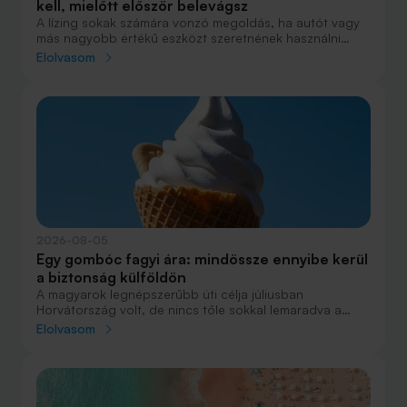
kell, mielőtt először belevágsz
A lízing sokak számára vonzó megoldás, ha autót vagy
más nagyobb értékű eszközt szeretnének használni
anélkül, hogy azt egy összegben ki kellene fizetniük.
Elolvasom
Elsőre azonban könnyű elveszni a részletekben: önerő,
maradványérték, THM, GAP – csak néhány azok közül a
fogalmak közül, amelyekkel biztosan találkozol.
2026-08-05
Egy gombóc fagyi ára: mindössze ennyibe kerül
a biztonság külföldön
A magyarok legnépszerűbb úti célja júliusban
Horvátország volt, de nincs tőle sokkal lemaradva a
júniust megnyerő Olaszország sem. A tengerparti
Elolvasom
nyaralások fölénye elsöprő volt az adatok alapján,
autóval pedig majdnem annyian vágtak neki a
nyaralásnak, mint repülővel.