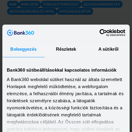
KHR
KHR LISTA
TÖRLESZTŐRÉSZLET
ADÓSSÁGRENDEZÉS
ADÓSSÁGRENDEZŐ HITEL
HITELKALKULÁTOR
Beleegyezés
Részletek
A sütikről
Bank360 sütibeállításokkal kapcsolatos információk
A Bank360 weboldal sütiket használ az általa üzemeltett
Honlapok megfelelő működtetése, a webforgalom
elemzése, a felhasználói élmény javítása, a tartalmak és
hirdetések személyre szabása, a látogatók
nyomonkövetése, a közösségi funkciók biztosítása és a
Kapcsolódó cikkek
látogatók érdeklődésének megfelelő tartalmak
meghatározása céljából. Az Összes süti elfogadása
gombra kattintva beleegyezel, hogy sütiket tároljunk az