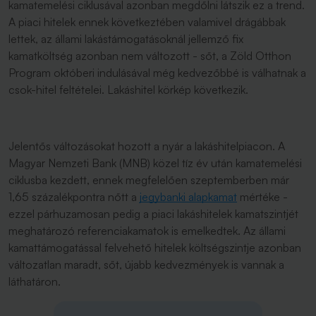
kamatemelési ciklusával azonban megdőlni látszik ez a trend.
A piaci hitelek ennek következtében valamivel drágábbak
lettek, az állami lakástámogatásoknál jellemző fix
kamatköltség azonban nem változott - sőt, a Zöld Otthon
Program októberi indulásával még kedvezőbbé is válhatnak a
csok-hitel feltételei. Lakáshitel körkép következik.
Jelentős változásokat hozott a nyár a lakáshitelpiacon. A
Magyar Nemzeti Bank (MNB) közel tíz év után kamatemelési
ciklusba kezdett, ennek megfelelően szeptemberben már
1,65 százalékpontra nőtt a
jegybanki alapkamat
mértéke -
ezzel párhuzamosan pedig a piaci lakáshitelek kamatszintjét
meghatározó referenciakamatok is emelkedtek. Az állami
kamattámogatással felvehető hitelek költségszintje azonban
változatlan maradt, sőt, újabb kedvezmények is vannak a
láthatáron.