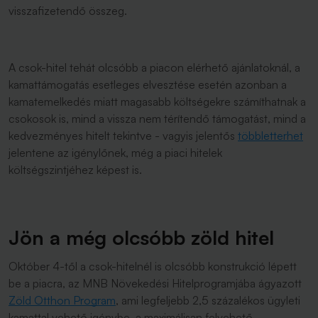
visszafizetendő összeg.
A csok-hitel tehát olcsóbb a piacon elérhető ajánlatoknál, a
kamattámogatás esetleges elvesztése esetén azonban a
kamatemelkedés miatt magasabb költségekre számíthatnak a
csokosok is, mind a vissza nem térítendő támogatást, mind a
kedvezményes hitelt tekintve - vagyis jelentős
többletterhet
jelentene az igénylőnek, még a piaci hitelek
költségszintjéhez képest is.
Jön a még olcsóbb zöld hitel
Október 4-től a csok-hitelnél is olcsóbb konstrukció lépett
be a piacra, az MNB Növekedési Hitelprogramjába ágyazott
Zöld Otthon Program
, ami legfeljebb 2,5 százalékos ügyleti
kamattal vehető igénybe, a maximálisan felvehető