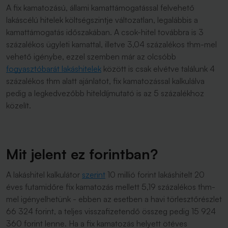
A fix kamatozású, állami kamattámogatással felvehető
lakáscélú hitelek költségszintje változatlan, legalábbis a
kamattámogatás időszakában. A csok-hitel továbbra is 3
százalékos ügyleti kamattal, illetve 3,04 százalékos thm-mel
vehető igénybe, ezzel szemben már az olcsóbb
fogyasztóbarát lakáshitele
k
között is csak elvétve találunk 4
százalékos thm alatt ajánlatot, fix kamatozással kalkulálva
pedig a legkedvezőbb hiteldíjmutató is az 5 százalékhoz
közelít.
Mit jelent ez forintban?
A lakáshitel kalkulátor
szerint
10 millió forint lakáshitelt 20
éves futamidőre fix kamatozás mellett 5,19 százalékos thm-
mel igényelhetünk - ebben az esetben a havi törlesztőrészlet
66 324 forint, a teljes visszafizetendő összeg pedig 15 924
360 forint lenne. Ha a fix kamatozás helyett ötéves