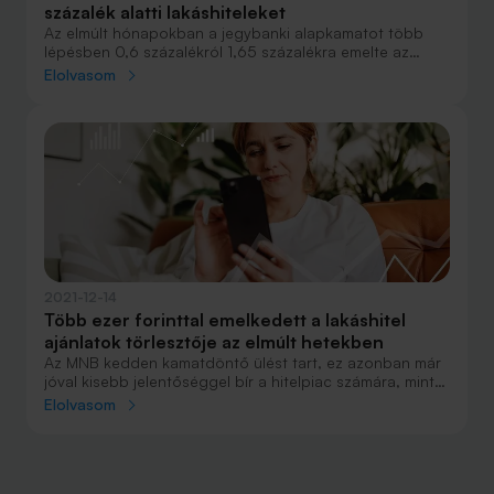
százalék alatti lakáshiteleket
Az elmúlt hónapokban a jegybanki alapkamatot több
lépésben 0,6 százalékról 1,65 százalékra emelte az
MNB. Tette mindezt az infláció mérséklése érdekében,
Elolvasom
amivel, bár közvetetten, de hatást gyakorolt a
lakáshitelek kamataira is. Megvizsgáltuk ezért, hogy két,
mostanában jobban keresett, nagyobb összegű
lakáshitelt, 20 és 40 millió forintot milyen feltételekkel
lehet felvenni.
2021-12-14
Több ezer forinttal emelkedett a lakáshitel
ajánlatok törlesztője az elmúlt hetekben
Az MNB kedden kamatdöntő ülést tart, ez azonban már
jóval kisebb jelentőséggel bír a hitelpiac számára, mint
korábban. Az elmúlt hetekben ugyanis az alapkamat
Elolvasom
újabb tényleges módosítása nélkül is begyorsult a
kamatemelési ciklus, ami alapvetően rányomja a
bélyegét a lakáshitel-ajánlatokra. A bankok szinte
naponta jelentettek be kamatemeléseket az újonnan
folyósított lakáshiteleiknél - a Bank360 az egyre dráguló