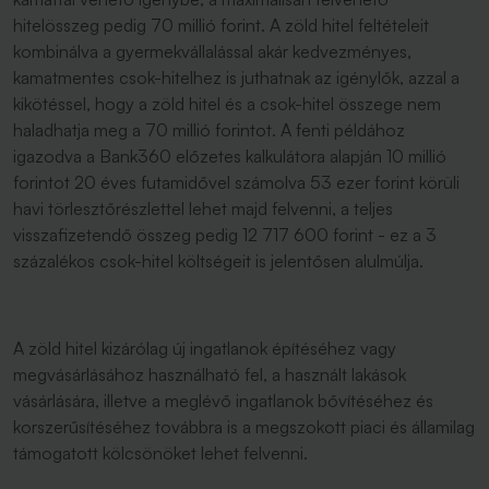
hitelösszeg pedig 70 millió forint. A zöld hitel feltételeit
kombinálva a gyermekvállalással akár kedvezményes,
kamatmentes csok-hitelhez is juthatnak az igénylők, azzal a
kikötéssel, hogy a zöld hitel és a csok-hitel összege nem
haladhatja meg a 70 millió forintot. A fenti példához
igazodva a Bank360 előzetes kalkulátora alapján 10 millió
forintot 20 éves futamidővel számolva 53 ezer forint körüli
havi törlesztőrészlettel lehet majd felvenni, a teljes
visszafizetendő összeg pedig 12 717 600 forint - ez a 3
százalékos csok-hitel költségeit is jelentősen alulmúlja.
A zöld hitel kizárólag új ingatlanok építéséhez vagy
megvásárlásához használható fel, a használt lakások
vásárlására, illetve a meglévő ingatlanok bővítéséhez és
korszerűsítéséhez továbbra is a megszokott piaci és államilag
támogatott kölcsönöket lehet felvenni.