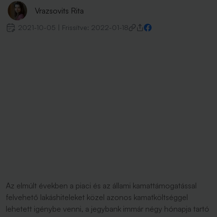
Vrazsovits Rita
2021-10-05
|
Frissítve:
2022-01-18
Az elmúlt években a piaci és az állami kamattámogatással
felvehető lakáshiteleket közel azonos kamatköltséggel
lehetett igénybe venni, a jegybank immár négy hónapja tartó