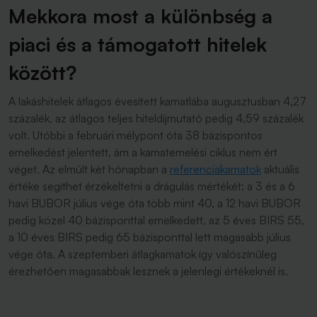
Mekkora most a különbség a
piaci és a támogatott hitelek
között?
A lakáshitelek átlagos évesített kamatlába augusztusban 4,27
százalék, az átlagos teljes hiteldíjmutató pedig 4,59 százalék
volt. Utóbbi a februári mélypont óta 38 bázispontos
emelkedést jelentett, ám a kamatemelési ciklus nem ért
véget. Az elmúlt két hónapban a
referenciakamatok
aktuális
értéke segíthet érzékeltetni a drágulás mértékét: a 3 és a 6
havi BUBOR július vége óta több mint 40, a 12 havi BUBOR
pedig közel 40 bázisponttal emelkedett, az 5 éves BIRS 55,
a 10 éves BIRS pedig 65 bázisponttal lett magasabb július
vége óta. A szeptemberi átlagkamatok így valószínűleg
érezhetően magasabbak lesznek a jelenlegi értékeknél is.