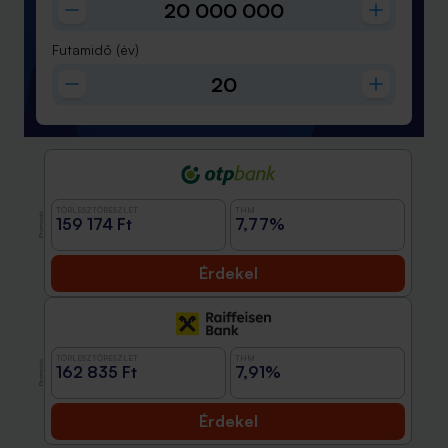
Futamidő
(év)
TÖRLESZTŐRÉSZLET
THM
Promóció
159 174 Ft
7,77%
Érdekel
TÖRLESZTŐRÉSZLET
THM
Promóció
162 835 Ft
7,91%
Érdekel