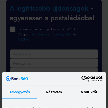
A legfrissebb újdonságok
-
egyenesen a postaládádba!
Elolvastam és elfogadom a Bank360
Csoport
Adatkezelési szabályzatát
és
ÁSZF-ét
Feliratkozás
Beleegyezés
Részletek
A sütikről