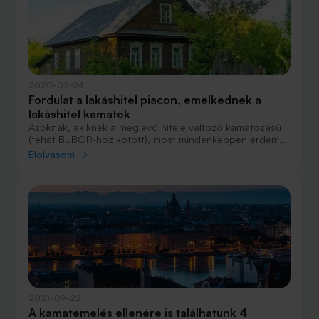
2020-02-24
Fordulat a lakáshitel piacon, emelkednek a
lakáshitel kamatok
Azoknak, akiknek a meglévő hitele változó kamatozású
(tehát BUBOR-hoz kötött), most mindenképpen érdemes
megfontolni a hitelkiváltást. A BUBOR értéke ugyanis a
Elolvasom
múlt havi értékhez képest majd háromszorosára, 0,58%-
ra növekedett, ami a változó kamatozású hitelek
kamatát jelentősen megnövelheti.
2021-09-22
A kamatemelés ellenére is találhatunk 4