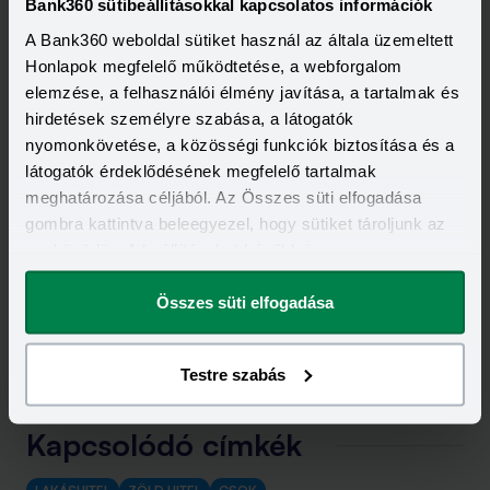
Bank360 sütibeállításokkal kapcsolatos információk
A Bank360 weboldal sütiket használ az általa üzemeltett
Honlapok megfelelő működtetése, a webforgalom
elemzése, a felhasználói élmény javítása, a tartalmak és
hirdetések személyre szabása, a látogatók
nyomonkövetése, a közösségi funkciók biztosítása és a
látogatók érdeklődésének megfelelő tartalmak
meghatározása céljából. Az Összes süti elfogadása
gombra kattintva beleegyezel, hogy sütiket tároljunk az
eszközödön. A beállításokat később is
megváltoztathatod.
Összes süti elfogadása
Testre szabás
Kapcsolódó címkék