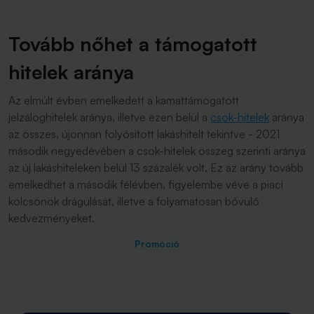
Tovább nőhet a támogatott
hitelek aránya
Az elmúlt évben emelkedett a kamattámogatott
jelzáloghitelek aránya, illetve ezen belül a
csok-hitelek
aránya
az összes, újonnan folyósított lakáshitelt tekintve - 2021
második negyedévében a csok-hitelek összeg szerinti aránya
az új lakáshiteleken belül 13 százalék volt. Ez az arány tovább
emelkedhet a második félévben, figyelembe véve a piaci
kölcsönök drágulását, illetve a folyamatosan bővülő
kedvezményeket.
Promóció