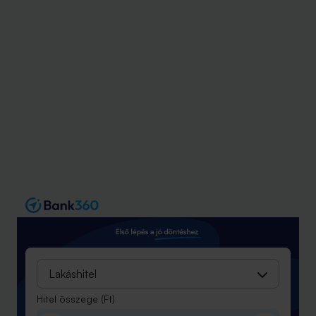
lakáshitel ajánlatokat járta körbe.
Lakáshitel
Hitel összege
(Ft)