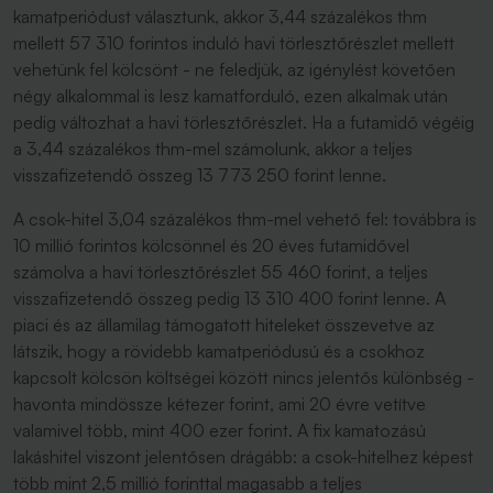
kamatperiódust választunk, akkor 3,44 százalékos thm
mellett 57 310 forintos induló havi törlesztőrészlet mellett
vehetünk fel kölcsönt - ne feledjük, az igénylést követően
négy alkalommal is lesz kamatforduló, ezen alkalmak után
pedig változhat a havi törlesztőrészlet. Ha a futamidő végéig
a 3,44 százalékos thm-mel számolunk, akkor a teljes
visszafizetendő összeg 13 773 250 forint lenne.
A csok-hitel 3,04 százalékos thm-mel vehető fel: továbbra is
10 millió forintos kölcsönnel és 20 éves futamidővel
számolva a havi törlesztőrészlet 55 460 forint, a teljes
visszafizetendő összeg pedig 13 310 400 forint lenne. A
piaci és az államilag támogatott hiteleket összevetve az
látszik, hogy a rövidebb kamatperiódusú és a csokhoz
kapcsolt kölcsön költségei között nincs jelentős különbség -
havonta mindössze kétezer forint, ami 20 évre vetítve
valamivel több, mint 400 ezer forint. A fix kamatozású
lakáshitel viszont jelentősen drágább: a csok-hitelhez képest
több mint 2,5 millió forinttal magasabb a teljes