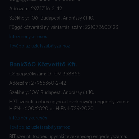
Adószám: 29317116-2-42
Székhely: 1061 Budapest, Andrássy út 10.
Függő közvetítői nyilvántartási szám: 221072600123
Intézménykeresés
Tovább az üzletszabályzathoz
Bank360 Közvetítő Kft.
Cégjegyzékszám: 01-09-358866
Adószám: 27955350-2-42
Székhely: 1061 Budapest, Andrássy út 10.
HPT szerinti többes ügynöki tevékenység engedélyszáma:
H-EN-I-600/2020 és H-EN-I-729/2020
Intézménykeresés
Tovább az üzletszabályzathoz
BIT szerinti többes ügynöki tevékenység engedélyszáma: