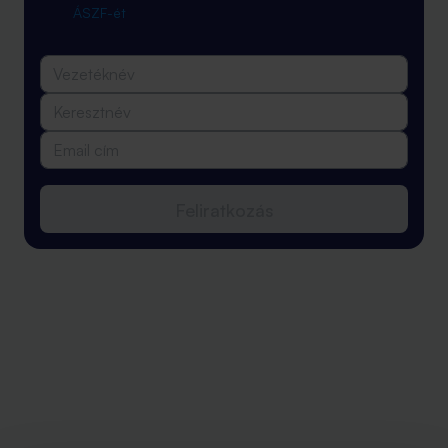
ÁSZF-ét
Feliratkozás