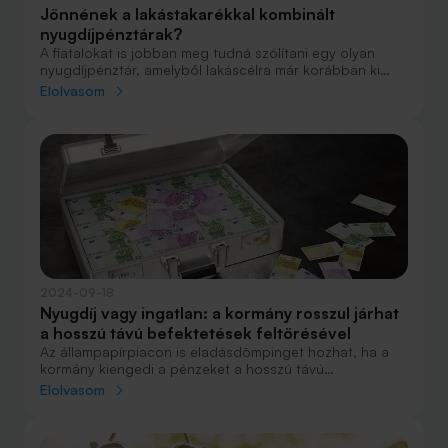
Jönnének a lakástakarékkal kombinált
nyugdíjpénztárak?
A fiatalokat is jobban meg tudná szólítani egy olyan
nyugdíjpénztár, amelyből lakáscélra már korábban ki
lehet venni a megtakarítást. Az átlagos egyenleg viszont
Elolvasom
alacsony a kasszákban, maximum kisebb felújításra vagy
önerő kipótlására elég.
2024-09-18
Nyugdíj vagy ingatlan: a kormány rosszul járhat
a hosszú távú befektetések feltörésével
Az állampapírpiacon is eladásdömpinget hozhat, ha a
kormány kiengedi a pénzeket a hosszú távú
megtakarításokból lakásvásárlásra. A lakosságnak
Elolvasom
ugyanis közvetetten ezekben is rengeteg állampapírja
van.