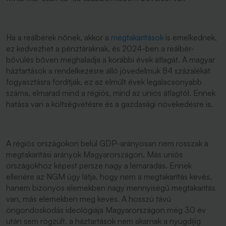
Ha a reálbérek nőnek, akkor a
megtakarítások
is emelkednek,
ez kedvezhet a pénztáraknak, és 2024-ben a reálbér-
bővülés bőven meghaladja a korábbi évek átlagát. A magyar
háztartások a rendelkezésre álló jövedelmük 84 százalékát
fogyasztásra fordítják, ez az elmúlt évek legalacsonyabb
száma, elmarad mind a régiós, mind az uniós átlagtól. Ennek
hatása van a költségvetésre és a gazdasági növekedésre is.
A régiós országokon belül GDP-arányosan nem rosszak a
megtakarítási arányok Magyarországon. Más uniós
országokhoz képest persze nagy a lemaradás. Ennek
ellenére az NGM úgy látja, hogy nem a megtakarítás kevés,
hanem bizonyos elemekben nagy mennyiségű megtakarítás
van, más elemekben meg kevés. A hosszú távú
öngondoskodás ideológiája Magyarországon még 30 év
után sem rögzült, a háztartások nem akarnak a nyugdíjig