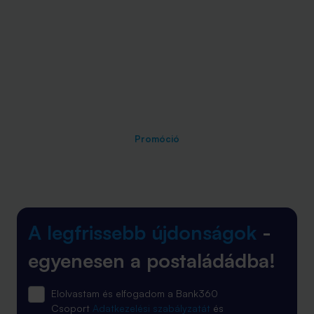
Promóció
A legfrissebb újdonságok
-
egyenesen a postaládádba!
Elolvastam és elfogadom a Bank360
Csoport
Adatkezelési szabályzatát
és