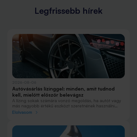
Legfrissebb hírek
2026-08-06
Autóvásárlás lízinggel: minden, amit tudnod
kell, mielőtt először belevágsz
A lízing sokak számára vonzó megoldás, ha autót vagy
más nagyobb értékű eszközt szeretnének használni
anélkül, hogy azt egy összegben ki kellene fizetniük.
Elolvasom
Elsőre azonban könnyű elveszni a részletekben: önerő,
maradványérték, THM, GAP – csak néhány azok közül a
fogalmak közül, amelyekkel biztosan találkozol.