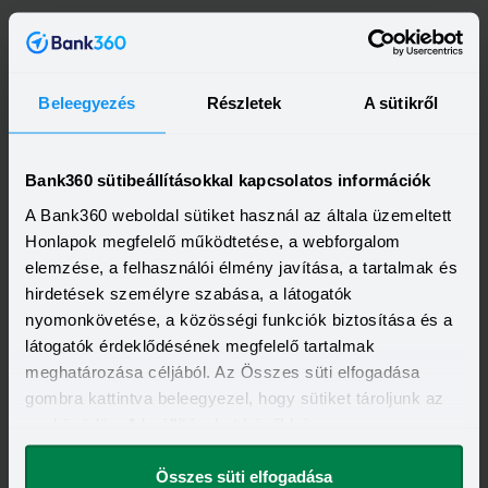
Beleegyezés
Részletek
A sütikről
Bank360 sütibeállításokkal kapcsolatos információk
A Bank360 weboldal sütiket használ az általa üzemeltett
Honlapok megfelelő működtetése, a webforgalom
elemzése, a felhasználói élmény javítása, a tartalmak és
Kapcsolódó címkék
hirdetések személyre szabása, a látogatók
nyomonkövetése, a közösségi funkciók biztosítása és a
ÖNKÉNTES NYUGDÍJPÉNZTÁR
NYUGDÍJ
látogatók érdeklődésének megfelelő tartalmak
NYUGDÍJ ELŐTAKARÉKOSSÁG
INGATLAN
LAKÁSHITEL
meghatározása céljából. Az Összes süti elfogadása
gombra kattintva beleegyezel, hogy sütiket tároljunk az
eszközödön. A beállításokat később is
megváltoztathatod.
Összes süti elfogadása