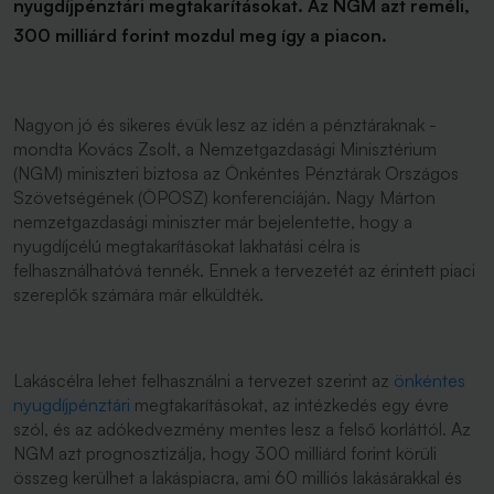
nyugdíjpénztári megtakarításokat. Az NGM azt reméli,
300 milliárd forint mozdul meg így a piacon.
Nagyon jó és sikeres évük lesz az idén a pénztáraknak -
mondta Kovács Zsolt, a Nemzetgazdasági Minisztérium
(NGM) miniszteri biztosa az Önkéntes Pénztárak Országos
Szövetségének (ÖPOSZ) konferenciáján. Nagy Márton
nemzetgazdasági miniszter már bejelentette, hogy a
nyugdíjcélú megtakarításokat lakhatási célra is
felhasználhatóvá tennék. Ennek a tervezetét az érintett piaci
szereplők számára már elküldték.
Lakáscélra lehet felhasználni a tervezet szerint az
önkéntes
nyugdíjpénztári
megtakarításokat, az intézkedés egy évre
szól, és az adókedvezmény mentes lesz a felső korláttól. Az
NGM azt prognosztizálja, hogy 300 milliárd forint körüli
összeg kerülhet a lakáspiacra, ami 60 milliós lakásárakkal és