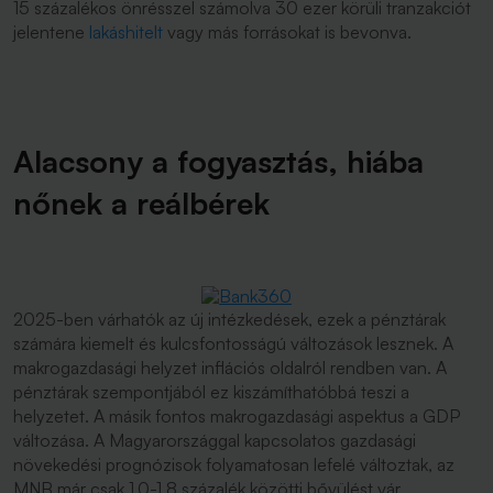
15 százalékos önrésszel számolva 30 ezer körüli tranzakciót
jelentene
lakáshitelt
vagy más forrásokat is bevonva.
Alacsony a fogyasztás, hiába
nőnek a reálbérek
2025-ben várhatók az új intézkedések, ezek a pénztárak
számára kiemelt és kulcsfontosságú változások lesznek. A
makrogazdasági helyzet inflációs oldalról rendben van. A
pénztárak szempontjából ez kiszámíthatóbbá teszi a
helyzetet. A másik fontos makrogazdasági aspektus a GDP
változása. A Magyarországgal kapcsolatos gazdasági
növekedési prognózisok folyamatosan lefelé változtak, az
MNB már csak 1,0-1,8 százalék közötti bővülést vár.