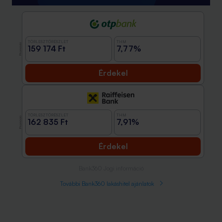
TÖRLESZTŐRÉSZLET
THM
Promóció
159 174 Ft
7,77%
Érdekel
TÖRLESZTŐRÉSZLET
THM
Promóció
162 835 Ft
7,91%
Érdekel
Bank360 Jogi információ
További Bank360 lakáshitel ajánlatok