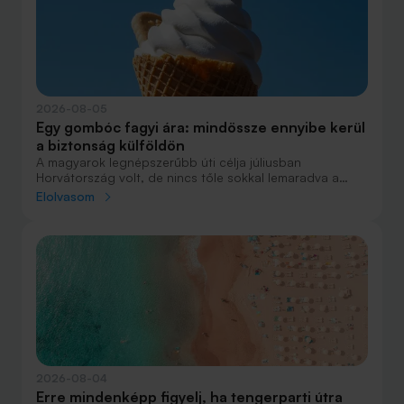
2026-08-05
Egy gombóc fagyi ára: mindössze ennyibe kerül
a biztonság külföldön
A magyarok legnépszerűbb úti célja júliusban
Horvátország volt, de nincs tőle sokkal lemaradva a
júniust megnyerő Olaszország sem. A tengerparti
Elolvasom
nyaralások fölénye elsöprő volt az adatok alapján,
autóval pedig majdnem annyian vágtak neki a
nyaralásnak, mint repülővel.
2026-08-04
Erre mindenképp figyelj, ha tengerparti útra