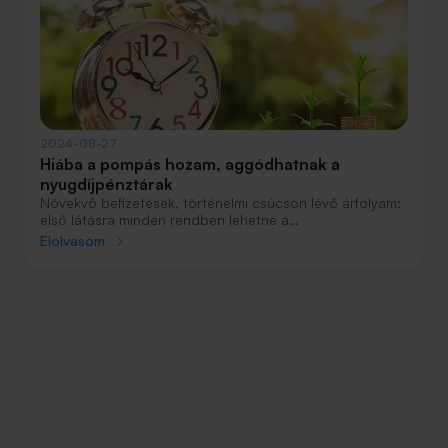
2024-08-27
Hiába a pompás hozam, aggódhatnak a
nyugdíjpénztárak
Növekvő befizetések, történelmi csúcson lévő árfolyam:
első látásra minden rendben lehetne a
nyugdíjpénztárakkal. A folyamatosan öregedő tagság
Elolvasom
miatt viszont hosszabb távon gondot jelenthet nekik,
ezért belépésre kell bírni a fiatalokat.