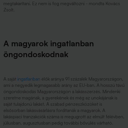
megtakarítani. Ez nem is fog megváltozni - mondta Kovács
Zsolt.
A magyarok ingatlanban
öngondoskodnak
A saját
ingatlanban
élők aránya 91 százalék Magyarországon,
ami a negyedik legmagasabb arány az EU-ban. A hosszú távú
öngondoskodás Magyarországon a lakásszerzés. Mindenki
szeretne magának, a gyerekének és még az unokájának is
saját tulajdonú lakást. A szabad pénzeszközöket is
elsősorban lakásvásárlásra fordítanák a magyarok. A
lakáspiaci tranzakciók száma is megugrott az elmúlt félévben,
júliusban, augusztusban pedig további bővülés várható.