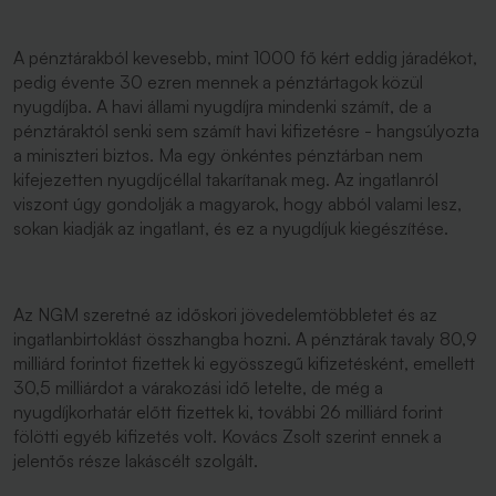
A pénztárakból kevesebb, mint 1000 fő kért eddig járadékot,
pedig évente 30 ezren mennek a pénztártagok közül
nyugdíjba. A havi állami nyugdíjra mindenki számít, de a
pénztáraktól senki sem számít havi kifizetésre - hangsúlyozta
a miniszteri biztos. Ma egy önkéntes pénztárban nem
kifejezetten nyugdíjcéllal takarítanak meg. Az ingatlanról
viszont úgy gondolják a magyarok, hogy abból valami lesz,
sokan kiadják az ingatlant, és ez a nyugdíjuk kiegészítése.
Az NGM szeretné az időskori jövedelemtöbbletet és az
ingatlanbirtoklást összhangba hozni. A pénztárak tavaly 80,9
milliárd forintot fizettek ki egyösszegű kifizetésként, emellett
30,5 milliárdot a várakozási idő letelte, de még a
nyugdíjkorhatár előtt fizettek ki, további 26 milliárd forint
fölötti egyéb kifizetés volt. Kovács Zsolt szerint ennek a
jelentős része lakáscélt szolgált.