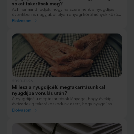
sokat takarítsak meg?
Azt már mind tudjuk, hogy ha szeretnénk a nyugdíjas
éveinkben is nagyjából olyan anyagi körülmények között
élni, mint az aktív időszakban, akkor félre kell tennünk.
Elolvasom
De mikor kezdjük a megtakarítást és mekkora
összeggel? És tényleg jobb minél hamarabb elkezdeni?
Elvégre ha 30 éven át teszek félre 10 ezer forintot, az
pont ugyanaz, mintha 10 éven át tennék félre 30 ezret,
nem? Nem. A Bank360.hu megmutatja, mire kell figyelni.
2020-11-26
Mi lesz a nyugdíjcélú megtakarításunkkal
nyugdíjba vonulás után?
A nyugdíjcélú megtakarítások lényege, hogy évekig,
évtizedekig takarékoskodunk azért, hogy nyugdíjas
éveinkben ki tudjuk egészíteni az állam által
Elolvasom
megállapított nyugdíjunkat valamilyen egyéni
megtakarítással. De hogyan működik mindez? Hogyan
juthatunk hozzá a megtakarításhoz és mit kezdhetünk
vele? Ennek járt utána a Bank360.hu.