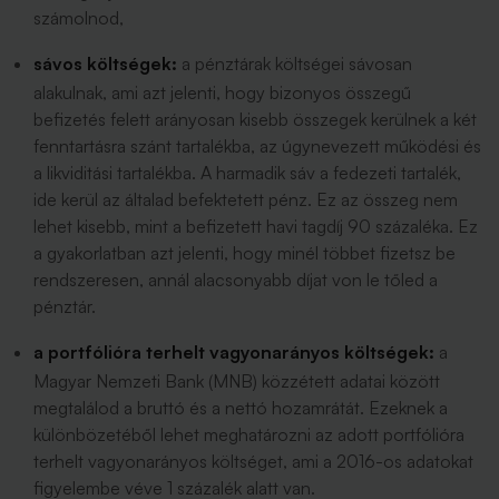
számolnod,
sávos költségek:
a pénztárak költségei sávosan
alakulnak, ami azt jelenti, hogy bizonyos összegű
befizetés felett arányosan kisebb összegek kerülnek a két
fenntartásra szánt tartalékba, az úgynevezett működési és
a likviditási tartalékba. A harmadik sáv a fedezeti tartalék,
ide kerül az általad befektetett pénz. Ez az összeg nem
lehet kisebb, mint a befizetett havi tagdíj 90 százaléka. Ez
a gyakorlatban azt jelenti, hogy minél többet fizetsz be
rendszeresen, annál alacsonyabb díjat von le tőled a
pénztár.
a portfólióra terhelt vagyonarányos költségek:
a
Magyar Nemzeti Bank (MNB) közzétett adatai között
megtalálod a bruttó és a nettó hozamrátát. Ezeknek a
különbözetéből lehet meghatározni az adott portfólióra
terhelt vagyonarányos költséget, ami a 2016-os adatokat
figyelembe véve 1 százalék alatt van.