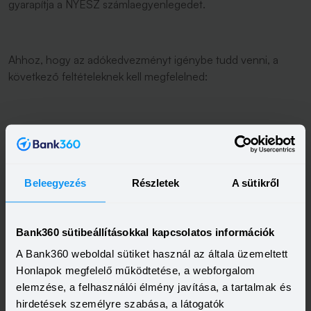
gyarapítja a NYESZ számlaegyenlegedet.
Ahhoz, hogy az adókedvezményt igénybe tudd venni, a
következő feltételeknek kell megfelelned:
legyen bejelentett béred,
fizess jövedelemadót,
Beleegyezés
Részletek
A sütikről
minden évben igényeld vissza az adókedvezményt,
a személyi jövedelemadód érje el legalább a bruttó
bevételed 16 százalékát.
Bank360 sütibeállításokkal kapcsolatos információk
A Bank360 weboldal sütiket használ az általa üzemeltett
Honlapok megfelelő működtetése, a webforgalom
elemzése, a felhasználói élmény javítása, a tartalmak és
Nyugdíjbiztosítás - így
hirdetések személyre szabása, a látogatók