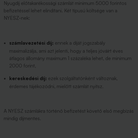
Nyugdíj előtakarékossági számlát minimum 5000 forintos
befizetéssel lehet elindítani. Két típusú költsége van a
NYESZ-nek:
számlavezetési díj:
ennek a díját jogszabály
maximalizálja, ami azt jelenti, hogy a teljes jóváírt éves
átlagos állomány maximum 1 százaléka lehet, de minimum
2000 forint,
kereskedési díj:
ezek szolgáltatónként változnak,
érdemes tájékozódni, mielőtt számlát nyitsz.
A NYESZ számlákra történő befizetést követő első megbízás
mindig díjmentes.