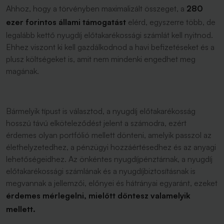
Ahhoz, hogy a törvényben maximalizált összeget, a
280
ezer forintos állami támogatást
elérd, egyszerre több, de
legalább kettő nyugdíj előtakarékossági számlát kell nyitnod.
Ehhez viszont ki kell gazdálkodnod a havi befizetéseket és a
plusz költségeket is, amit nem mindenki engedhet meg
magának.
Bármelyik típust is választod, a nyugdíj előtakarékosság
hosszú távú elköteleződést jelent a számodra, ezért
érdemes olyan portfólió mellett dönteni, amelyik passzol az
élethelyzetedhez, a pénzügyi hozzáértésedhez és az anyagi
lehetőségeidhez. Az önkéntes nyugdíjpénztárnak, a nyugdíj
előtakarékossági számlának és a nyugdíjbiztosításnak is
megvannak a jellemzői, előnyei és hátrányai egyaránt, ezeket
érdemes mérlegelni, mielőtt döntesz valamelyik
mellett.