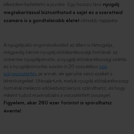
elkezdeni befektetni a jövőbe. Egy hosszú távú
nyugdíj
megtakarítással biztosíthatod a saját és a szeretteid
számára is a gondtalanabb életet
idősebb napjaidra.
A nyugdíjcélú öngondoskodást az állam is támogatja,
mégpedig három nyugdíj előtakarékossági formánál: az
önkéntes nyugdíjpénztár, a nyugdíj előtakarékossági számla
és a nyugdíjbiztosítás esetén is 20 százalékos
szja
adóvisszatérítés
jár annak, aki igénybe veszi ezeket a
lehetőségeket. Utánajártunk, melyik nyugdíj előtakarékossági
formánál mekkora adókedvezményre számíthatsz, és hogy
miként tudod maximalizálni a visszatérített összeget.
Figyelem, akár 280 ezer forintot is spórolhatsz
évente!