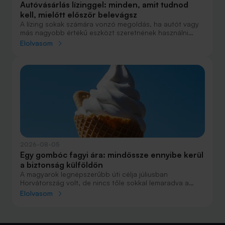
Autóvásárlás lízinggel: minden, amit tudnod
kell, mielőtt először belevágsz
A lízing sokak számára vonzó megoldás, ha autót vagy
más nagyobb értékű eszközt szeretnének használni
anélkül, hogy azt egy összegben ki kellene fizetniük.
Elolvasom
Elsőre azonban könnyű elveszni a részletekben: önerő,
maradványérték, THM, GAP – csak néhány azok közül a
fogalmak közül, amelyekkel biztosan találkozol.
2026-08-05
Egy gombóc fagyi ára: mindössze ennyibe kerül
a biztonság külföldön
A magyarok legnépszerűbb úti célja júliusban
Horvátország volt, de nincs tőle sokkal lemaradva a
júniust megnyerő Olaszország sem. A tengerparti
Elolvasom
nyaralások fölénye elsöprő volt az adatok alapján,
autóval pedig majdnem annyian vágtak neki a
nyaralásnak, mint repülővel.