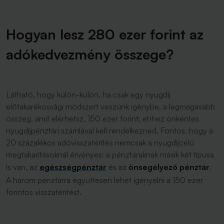
Hogyan lesz 280 ezer forint az
adókedvezmény összege?
Látható, hogy külön-külön, ha csak egy nyugdíj
előtakarékossági módszert veszünk igénybe, a legmagasabb
összeg, amit elérhetsz, 150 ezer forint; ehhez önkéntes
nyugdíjpénztári számlával kell rendelkezned. Fontos, hogy a
20 százalékos adóvisszatérítés nemcsak a nyugdíjcélú
megtakarításoknál érvényes: a pénztáraknak másik két típusa
is van, az
egészségpénztár
és az
önsegélyező pénztár
.
A három pénztárra együttesen lehet igényelni a 150 ezer
forintos visszatérítést.