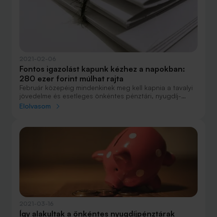
2021-02-06
Fontos igazolást kapunk kézhez a napokban:
280 ezer forint múlhat rajta
Február közepéig mindenkinek meg kell kapnia a tavalyi
jövedelme és esetleges önkéntes pénztári, nyugdíj-
előtakarékossági vagy nyugdíjbiztosítási befizetései
Elolvasom
után a munkáltatói, kifizetői és pénztári igazolásokat.
2021-03-16
Így alakultak a önkéntes nyugdíjpénztárak