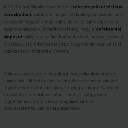
A NYESZ számlánál választhatod a
részvényekkel történő
kereskedést
: várhatóan magasabb költségeid lesznek, és a
kockázati tényező is magasabb, de ha jól csinálod, akkor a
hozam is nagyobb. A másik lehetőség, hogy a
befektetési
alapokat
választod: ezeket könnyebb kezelni, és a kockázat
is kisebb, viszont fontos tényező, hogy minden bank a saját
eszközalapjait részesíti előnyben.
Sokan választják azt a megoldást, hogy államkötvényeket
vásárolnak a NYESZ számlára, mivel ezzel nem igazán kell
foglalkozni, és a kockázat is viszonylag alacsony. Az állami
kockázat viszont több szinten is érint, mivel így nem
független az államtól sem a nyugdíjad, sem az
adóvisszatérítés, sem a megtakarításod.