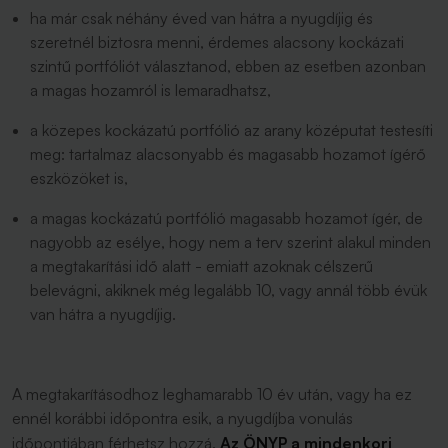
ha már csak néhány éved van hátra a nyugdíjig és
szeretnél biztosra menni, érdemes alacsony kockázati
szintű portfóliót választanod, ebben az esetben azonban
a magas hozamról is lemaradhatsz,
a közepes kockázatú portfólió az arany középutat testesíti
meg: tartalmaz alacsonyabb és magasabb hozamot ígérő
eszközöket is,
a magas kockázatú portfólió magasabb hozamot ígér, de
nagyobb az esélye, hogy nem a terv szerint alakul minden
a megtakarítási idő alatt - emiatt azoknak célszerű
belevágni, akiknek még legalább 10, vagy annál több évük
van hátra a nyugdíjig.
A megtakarításodhoz leghamarabb 10 év után, vagy ha ez
ennél korábbi időpontra esik, a nyugdíjba vonulás
időpontjában férhetsz hozzá.
Az ÖNYP a mindenkori