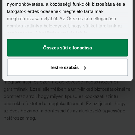
maxolhatod ki az
nyomonkövetése, a közösségi funkciók biztosítása és a
látogatók érdeklődésének megfelelő tartalmak
adóvisszatérítést
meghatározása céljából. Az Összes süti elfogadása
gombra kattintva beleegyezel, hogy sütiket tároljunk az
eszközödön. A beállításokat később is
megváltoztathatod.
A nyugdíjbiztosításnak alapvetően két típusát különböztetjük
Összes süti elfogadása
meg: a
hagyományos
életbiztosítást
és a befektetési
egységekhez kötött, más néven unit-linked
biztosításokat.
A hagyományos életbiztosításnál a biztosító
Testre szabás
határozza meg, hogy mibe fekteti az általad befizetett
megtakarítást, és ezért fix, de kevésbé magas hozamot
garantálnak. Ezzel ellentétben a unit-linked biztosításoknál te
dönthetsz arról, hogy milyen típusú és kockázati szintű
papírokba fekteted a megtakarításodat. Ez azt jelenti, hogy
az éves hozamot a döntéseid és az alapkezelő ügyessége
határozza meg.