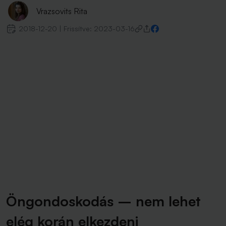
Vrazsovits Rita
2018-12-20
|
Frissítve:
2023-03-16
Öngondoskodás – nem lehet
elég korán elkezdeni