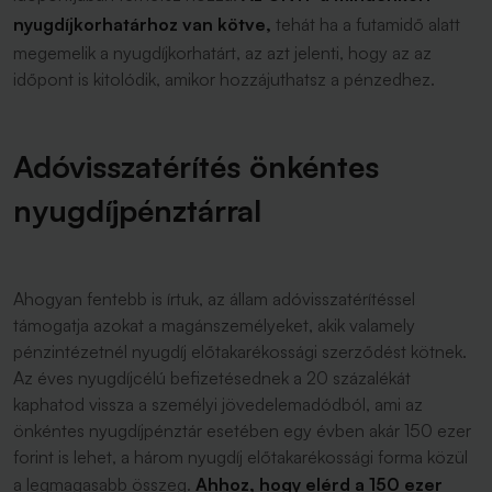
nyugdíjkorhatárhoz van kötve,
tehát ha a futamidő alatt
megemelik a nyugdíjkorhatárt, az azt jelenti, hogy az az
időpont is kitolódik, amikor hozzájuthatsz a pénzedhez.
Adóvisszatérítés önkéntes
nyugdíjpénztárral
Ahogyan fentebb is írtuk, az állam adóvisszatérítéssel
támogatja azokat a magánszemélyeket, akik valamely
pénzintézetnél nyugdíj előtakarékossági szerződést kötnek.
Az éves nyugdíjcélú befizetésednek a 20 százalékát
kaphatod vissza a személyi jövedelemadódból, ami az
önkéntes nyugdíjpénztár esetében egy évben akár 150 ezer
forint is lehet, a három nyugdíj előtakarékossági forma közül
a legmagasabb összeg.
Ahhoz, hogy elérd a 150 ezer