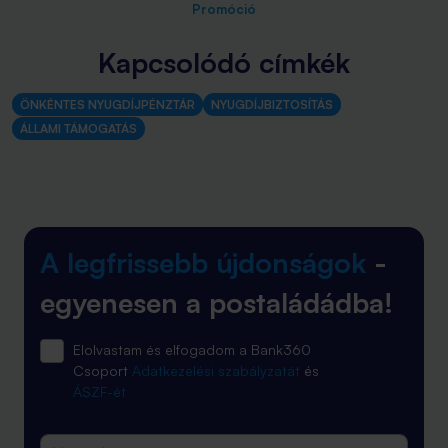
Promóció
Kapcsolódó címkék
ÖNKÉNTES NYUGDÍJPÉNZTÁR
NYUGDÍJBIZTOSÍTÁS
ÁLLAMI TÁMOGATÁS
A legfrissebb újdonságok
-
egyenesen a postaládádba!
Elolvastam és elfogadom a Bank360
Csoport
Adatkezelési szabályzatát
és
ÁSZF-ét