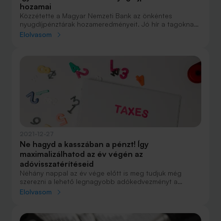
hozamai
Közzétette a Magyar Nemzeti Bank az önkéntes
nyugdíjpénztárak hozameredményeit. Jó hír a tagoknak,
hogy az éves reálhozam a járvány ellenére is
Elolvasom
meghaladta az infláció mértékét, köszönhetően az
utolsó negyedév nagy hajrájának. Összefoglaltuk a
fontosabb eredményeket.
2021-12-27
Ne hagyd a kasszában a pénzt! Így
maximalizálhatod az év végén az
adóvisszatérítéseid
Néhány nappal az év vége előtt is meg tudjuk még
szerezni a lehető legnagyobb adókedvezményt a
nyugdíj megtakarításra vagy egészségpénztárba
Elolvasom
befizetett extra összeggel. Mielőtt utalunk, érdemes
számba venni az egyes kedvezményeket, és most az
sem, kapunk-e családi szja visszatérítést, és ha igen,