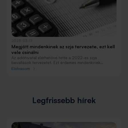
marad-e még visszaigényelhető adónk.
2023-03-17
Megjött mindenkinek az szja tervezete, ezt kell
vele csinálni
Az adóhivatal elérhetővé tette a 2022-es szja
bevallások tervezetét. Ezt érdemes mindenkinek
átnéznie, különösen akkor, ha pénztártag vagy más
Elolvasom
nyugdíjcélú megtakarítása van. Akkor is van vele
tennivaló, ha ingatlaneladás után kell adózni valakinek.
Megmutatjuk, kinek és mit kell csinálnia.
Legfrissebb hírek