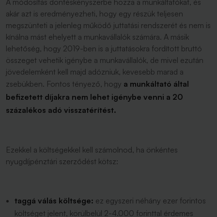
A módosítás döntéskényszerbe hozza a munkáltatókat, és
akár azt is eredményezheti, hogy egy részük teljesen
megszünteti a jelenleg működő juttatási rendszerét és nem is
kínálna mást ehelyett a munkavállalók számára. A másik
lehetőség, hogy 2019-ben is a juttatásokra fordított bruttó
összeget vehetik igénybe a munkavállalók, de mivel ezután
jövedelemként kell majd adózniuk, kevesebb marad a
zsebükben. Fontos tényező, hogy
a munkáltató által
befizetett díjakra nem lehet igénybe venni a 20
százalékos adó visszatérítést.
Ezekkel a költségekkel kell számolnod, ha önkéntes
nyugdíjpénztári szerződést kötsz:
taggá válás költsége:
ez egyszeri néhány ezer forintos
költséget jelent, körülbelül 2-4.000 forinttal érdemes