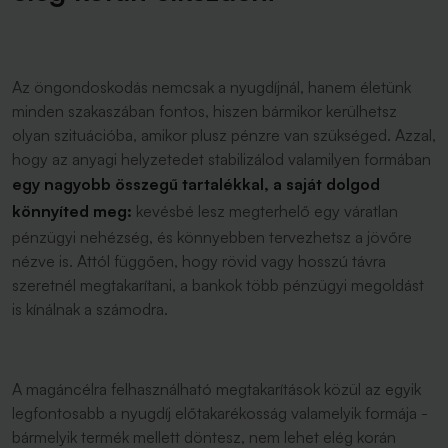
Az öngondoskodás nemcsak a nyugdíjnál, hanem életünk
minden szakaszában fontos, hiszen bármikor kerülhetsz
olyan szituációba, amikor plusz pénzre van szükséged. Azzal,
hogy az anyagi helyzetedet stabilizálod valamilyen formában
egy nagyobb összegű tartalékkal, a saját dolgod
könnyíted meg:
kevésbé lesz megterhelő egy váratlan
pénzügyi nehézség, és könnyebben tervezhetsz a jövőre
nézve is. Attól függően, hogy rövid vagy hosszú távra
szeretnél megtakarítani, a bankok több pénzügyi megoldást
is kínálnak a számodra.
A magáncélra felhasználható megtakarítások közül az egyik
legfontosabb a nyugdíj előtakarékosság valamelyik formája -
bármelyik termék mellett döntesz, nem lehet elég korán