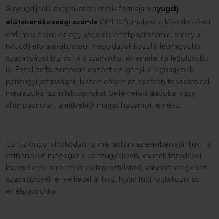
A nyugdíjcélú megtakarítás másik formája a
nyugdíj
előtakarékossági számla
(NYESZ), melyről a következőket
érdemes tudni: ez egy speciális értékpapírszámla, amely a
nyugdíj előtakarékossági megoldások közül a legnagyobb
szabadságot biztosítja a számodra, és emellett a legolcsóbb
is. Ezzel párhuzamosan viszont ez igényli a legnagyobb
pénzügyi jártasságot, hiszen ebben az esetben te vásárolod
meg azokat az értékpapírokat, befektetési alapokat vagy
állampapírokat, amelyektől magas hozamot remélsz.
Ezt az öngondoskodási formát abban az esetben ajánljuk, ha
otthonosan mozogsz a pénzügyekben, vannak tőzsdével
kapcsolatos ismereteid és tapasztalataid, valamint elegendő
szabadidővel rendelkezel ahhoz, hogy tudj foglalkozni az
értékpapírokkal.