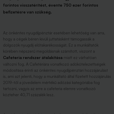
forintos visszatérítést, évente 750 ezer forintos
befizetésre van szükség.
Az önkéntes nyugdíjpénztár esetében lehetőség van arra,
hogy a cégek béren kívüli juttatásként támogassák a
dolgozók nyugdíj előtakarékosságát. Ez a munkáltatók
körében népszerű megoldásnak számított, viszont a
Cafeteria rendszer átalakítása
miatt ez várhatóan
változni fog. A Cafetériára vonatkozó adókötelezettségek
módosítása érinti az önkéntes nyugdíjpénztári hozzájárulást
is, ami azt jelenti, hogy a munkáltató által fizetett hozzájárulás
2019-től a jövedelem mértékű adózási kategóriába fog
tartozni, vagyis az erre a cafeteria elemre vonatkozó
közteher 40,71 százalék lesz.