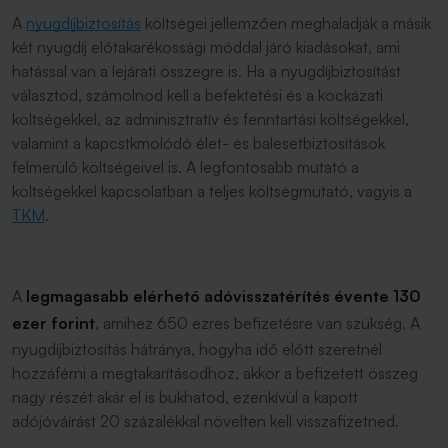
A
nyugdíjbiztosítás
költségei jellemzően meghaladják a másik
két nyugdíj előtakarékossági móddal járó kiadásokat, ami
hatással van a lejárati összegre is. Ha a nyugdíjbiztosítást
választod, számolnod kell a befektetési és a kockázati
költségekkel, az adminisztratív és fenntartási költségekkel,
valamint a kapcstkmolódó élet- és balesetbiztosítások
felmerülő költségeivel is. A legfontosabb mutató a
költségekkel kapcsolatban a teljes költségmutató, vagyis a
TKM
.
A
legmagasabb elérhető adóvisszatérítés évente 130
ezer forint
, amihez 650 ezres befizetésre van szükség. A
nyugdíjbiztosítás hátránya, hogyha idő előtt szeretnél
hozzáférni a megtakarításodhoz, akkor a befizetett összeg
nagy részét akár el is bukhatod, ezenkívül a kapott
adójóváírást 20 százalékkal növelten kell visszafizetned.