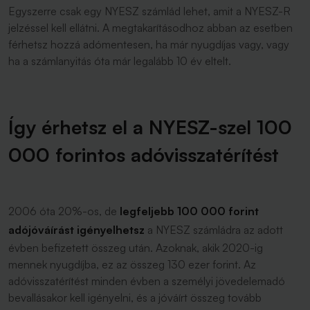
Egyszerre csak egy NYESZ számlád lehet, amit a NYESZ-R
jelzéssel kell ellátni. A megtakarításodhoz abban az esetben
férhetsz hozzá adómentesen, ha már nyugdíjas vagy, vagy
ha a számlanyitás óta már legalább 10 év eltelt.
Így érhetsz el a NYESZ-szel 100
000 forintos adóvisszatérítést
2006 óta 20%-os, de
legfeljebb 100 000 forint
adójóváírást igényelhetsz
a NYESZ számládra az adott
évben befizetett összeg után. Azoknak, akik 2020-ig
mennek nyugdíjba, ez az összeg 130 ezer forint. Az
adóvisszatérítést minden évben a személyi jövedelemadó
bevallásakor kell igényelni, és a jóváírt összeg tovább