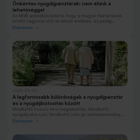
Önkéntes nyugdíjpénztárak: nem élünk a
lehetőséggel
Az MNB adataiból kiderül, hogy a magyar háztartások
bruttó vagyona nőtt az elmúlt években, ez pedig
hatással van a pénzügyi szektorra is. Az eredményeket a
Elolvasom
Biztosítási, pénztári és tőkepiaci kockázati jelentésben
részletezték. A jelentés a biztosítási szektor és a
befektetési alapkezelők eredményei mellett részletesen
tárgyalja az önkéntes nyugdíjpénztárak alakulását is.
Megnéztük, hogyan áll a magyar lakosság a nyugdíjcélú
megtakarítások terén, és hogy milyen eredményekkel
zárták a nyugdíjpénztárak az elmúlt időszakot.
2020-06-25
A legfontosabb különbségek a nyugdíjpénztár
és a nyugdíjbiztosítás között
Mindkettő hosszú távú megtakarítás. Mindkettő
nyugdíjcélra szól. Mindkettő után jár adókedvezmény.
De akkor mi a különbség az önkéntes nyugdíjpénztári
Elolvasom
(ÖNYP) megtakarítás és a nyugdíjbiztosítás között?
Mikor melyiket érdemes választani és miért?