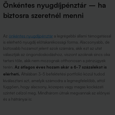
Önkéntes nyugdíjpénztár – ha
biztosra szeretnél menni
Az
önkéntes nyugdíjpénztár
a legrégebbi állami támogatással
is elérhető nyugdíj előtakarékossági forma. Alacsonyabb, de
biztosabb hozamot jelent azok számára, akik ezt az utat
választják az öngondoskodáshoz, viszont azoknak sincs oka
tartani tőle, akik nem mozognak otthonosan a pénzügyek
terén.
Az átlagos éves hozam akár a 6-7 százalékot is
elérheti.
Általában 3-5 befektetési portfólió közül tudod
kiválasztani azt, amelyik számodra a legmegfelelőbb, attól
függően, hogy alacsony, közepes vagy magas kockázati
szintet célzol meg. Mindhárom útnak megvannak az előnyei
és a hátrányai is: