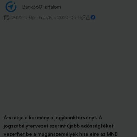
Bank360 tartalom
2022-11-06
|
Frissítve:
2023-05-11
Átszabja a kormány a jegybanktörvényt. A
jogszabálytervezet szerint újabb adósságféket
vezethet be a magánszemélyek hiteleire az MNB