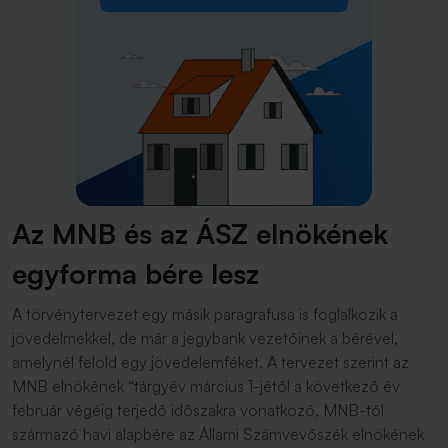
Az MNB és az ÁSZ elnökének
egyforma bére lesz
A törvénytervezet egy másik paragrafusa is foglalkozik a
jövedelmekkel, de már a jegybank vezetőinek a bérével,
amelynél felold egy jövedelemféket. A tervezet szerint az
MNB elnökének “tárgyév március 1-jétől a következő év
február végéig terjedő időszakra vonatkozó, MNB-től
származó havi alapbére az Állami Számvevőszék elnökének