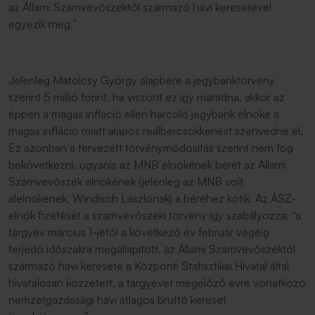
az Állami Számvevőszéktől származó havi keresetével
egyezik meg.”
Jelenleg Matolcsy György alapbére a jegybanktörvény
szerint 5 millió forint, ha viszont ez így maradna, akkor az
éppen a magas infláció ellen harcoló jegybank elnöke a
magas infláció miatt alapos reálbércsökkenést szenvedne el.
Ez azonban a tervezett törvénymódosítás szerint nem fog
bekövetkezni, ugyanis az MNB elnökének bérét az Állami
Számvevőszék elnökének (jelenleg az MNB volt
alelnökének, Windisch Lászlónak) a béréhez kötik. Az ÁSZ-
elnök fizetését a számvevőszéki törvény így szabályozza: “a
tárgyév március 1-jétől a következő év február végéig
terjedő időszakra megállapított, az Állami Számvevőszéktől
származó havi keresete a Központi Statisztikai Hivatal által
hivatalosan közzétett, a tárgyévet megelőző évre vonatkozó
nemzetgazdasági havi átlagos bruttó kereset