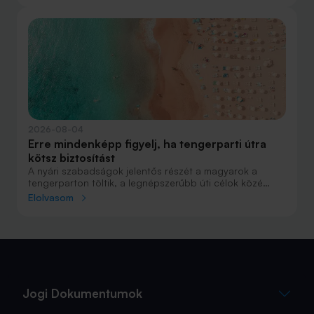
autóval pedig majdnem annyian vágtak neki a
nyaralásnak, mint repülővel.
2026-08-04
Erre mindenképp figyelj, ha tengerparti útra
kötsz biztosítást
A nyári szabadságok jelentős részét a magyarok a
tengerparton töltik, a legnépszerűbb úti célok közé
Horvátország, Olaszország és Görögország tartozik. A
Elolvasom
nyaralás szervezésekor általában nagy figyelmet kap a
szállás, az útvonal vagy éppen a programok
megtervezése, az utasbiztosítás kiválasztása azonban
sokszor az utolsó pillanatra marad.
Jogi Dokumentumok