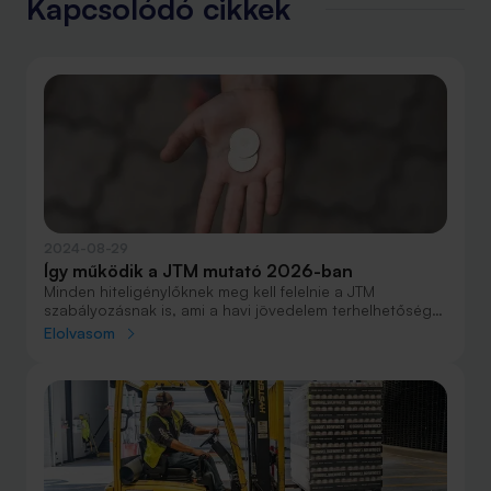
Kapcsolódó cikkek
2024-08-29
Így működik a JTM mutató 2026-ban
Minden hiteligénylőknek meg kell felelnie a JTM
szabályozásnak is, ami a havi jövedelem terhelhetőségét
maximalizálja. Ez alapján nem lehet nagyobb a
Elolvasom
törlesztőrészlet a havi jövedelem meghatározott
százalékánál.