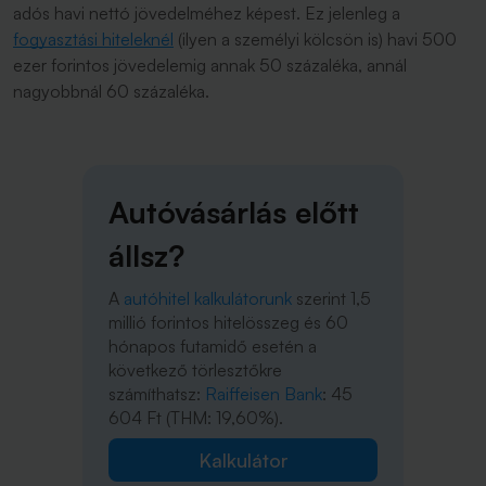
adós havi nettó jövedelméhez képest. Ez jelenleg a
fogyasztási hiteleknél
(ilyen a személyi kölcsön is) havi 500
ezer forintos jövedelemig annak 50 százaléka, annál
nagyobbnál 60 százaléka.
Autóvásárlás előtt
állsz?
A
autóhitel kalkulátorunk
szerint 1,5
millió forintos hitelösszeg és 60
hónapos futamidő esetén a
következő törlesztőkre
számíthatsz:
Raiffeisen Bank
: 45
604 Ft (THM: 19,60%).
Kalkulátor