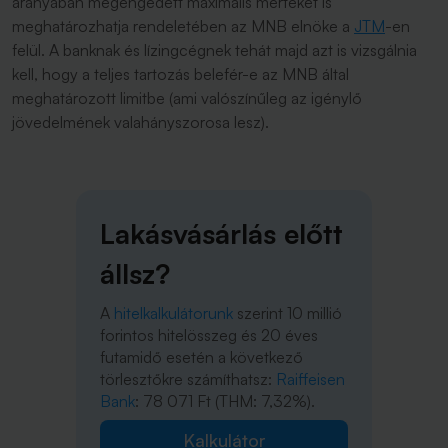
arányában megengedett maximális mértékét is
meghatározhatja rendeletében az MNB elnöke a
JTM
-en
felül. A banknak és lízingcégnek tehát majd azt is vizsgálnia
kell, hogy a teljes tartozás belefér-e az MNB által
meghatározott limitbe (ami valószínűleg az igénylő
jövedelmének valahányszorosa lesz).
Lakásvásárlás előtt
állsz?
A
hitelkalkulátorunk
szerint 10 millió
forintos hitelösszeg és 20 éves
futamidő esetén a következő
törlesztőkre számíthatsz:
Raiffeisen
Bank
: 78 071 Ft (THM: 7,32%).
Kalkulátor