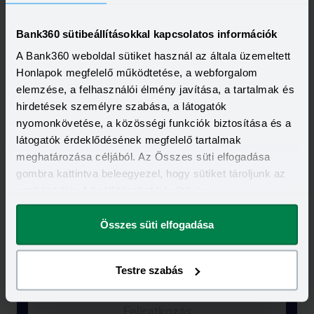
Bank360 sütibeállításokkal kapcsolatos információk
A Bank360 weboldal sütiket használ az általa üzemeltett
Honlapok megfelelő működtetése, a webforgalom
A legfrissebb újdonságok
-
elemzése, a felhasználói élmény javítása, a tartalmak és
egyenesen a postaládádba!
hirdetések személyre szabása, a látogatók
nyomonkövetése, a közösségi funkciók biztosítása és a
látogatók érdeklődésének megfelelő tartalmak
Elolvastam és elfogadom a Bank360
meghatározása céljából. Az Összes süti elfogadása
Csoport
Adatkezelési szabályzatát
és
ÁSZF-ét
gombra kattintva beleegyezel, hogy sütiket tároljunk az
eszközödön. A beállításokat később is
megváltoztathatod.
Összes süti elfogadása
Testre szabás
Feliratkozás