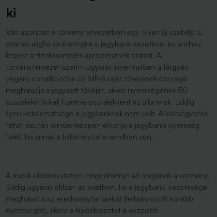
ki
Van azonban a törvénytervezetben egy olyan új szabály is,
aminek aligha örül ennyire a jegybank vezetése, és amihez
képest a fizetésemelés aprópénznek számít. A
törvénytervezet szerint ugyanis amennyiben a tárgyév
végére vonatkozóan az MNB saját tőkéjének összege
meghaladja a jegyzett tőkéjét, akkor nyereségének 50
százalékát ki kell fizetnie osztalékként az államnak. Eddig
ilyen kötelezettsége a jegybanknak nem volt. A költségvetés
tehát ezután mindenképpen elvonja a jegybanki nyereség
felét, ha annak a tőkehelyzete rendben van.
A másik oldalon viszont engedményt ad magának a kormány.
Eddig ugyanis abban az esetben, ha a jegybank vesztesége
meghaladta az eredménytartalékát (felhalmozott korábbi
nyereségét), akkor a különbözetet a központi