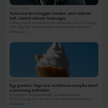
2026-08-06
Autóvásárlás lízinggel: minden, amit tudnod
kell, mielőtt először belevágsz
A lízing sokak számára vonzó megoldás, ha autót vagy
más nagyobb értékű eszközt szeretnének használni
anélkül, hogy azt egy összegben ki kellene fizetniük.
Elolvasom
Elsőre azonban könnyű elveszni a részletekben: önerő,
maradványérték, THM, GAP – csak néhány azok közül a
fogalmak közül, amelyekkel biztosan találkozol.
2026-08-05
Egy gombóc fagyi ára: mindössze ennyibe kerül
a biztonság külföldön
A magyarok legnépszerűbb úti célja júliusban
Horvátország volt, de nincs tőle sokkal lemaradva a
júniust megnyerő Olaszország sem. A tengerparti
Elolvasom
nyaralások fölénye elsöprő volt az adatok alapján,