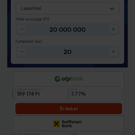
Lakáshitel
Hitel összege
(Ft)
Futamidő
(év)
TÖRLESZTŐRÉSZLET
THM
Promóció
159 174 Ft
7,77%
Érdekel
TÖRLESZTŐRÉSZLET
THM