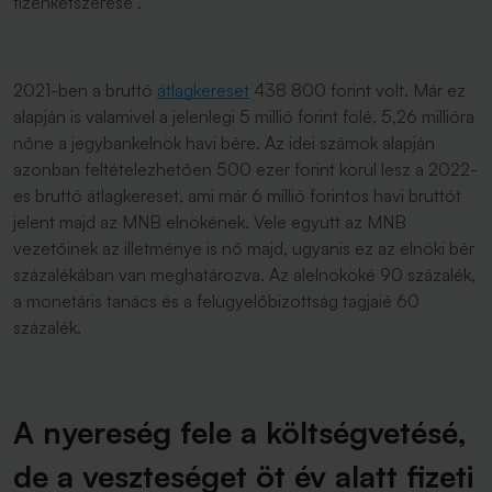
tizenkétszerese”.
2021-ben a bruttó
átlagkereset
438 800 forint volt. Már ez
alapján is valamivel a jelenlegi 5 millió forint fölé, 5,26 millióra
nőne a jegybankelnök havi bére. Az idei számok alapján
azonban feltételezhetően 500 ezer forint körül lesz a 2022-
es bruttó átlagkereset, ami már 6 millió forintos havi bruttót
jelent majd az MNB elnökének. Vele együtt az MNB
vezetőinek az illetménye is nő majd, ugyanis ez az elnöki bér
százalékában van meghatározva. Az alelnököké 90 százalék,
a monetáris tanács és a felügyelőbizottság tagjaié 60
százalék.
A nyereség fele a költségvetésé,
de a veszteséget öt év alatt fizeti