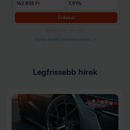
Promóció
162 835 Ft
7,91%
Érdekel
Bank360 Jogi információ
További Bank360 lakáshitel ajánlatok
Legfrissebb hírek