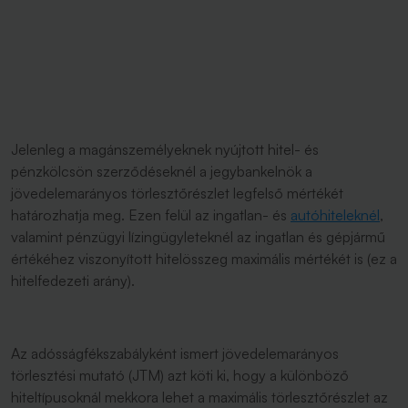
Jelenleg a magánszemélyeknek nyújtott hitel- és
pénzkölcsön szerződéseknél a jegybankelnök a
jövedelemarányos törlesztőrészlet legfelső mértékét
határozhatja meg. Ezen felül az ingatlan- és
autóhiteleknél
,
valamint pénzügyi lízingügyleteknél az ingatlan és gépjármű
értékéhez viszonyított hitelösszeg maximális mértékét is (ez a
hitelfedezeti arány).
Az adósságfékszabályként ismert jövedelemarányos
törlesztési mutató (JTM) azt köti ki, hogy a különböző
hiteltípusoknál mekkora lehet a maximális törlesztőrészlet az