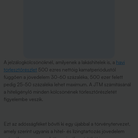
A jelzálogkölcsönöknél, amilyenek a lakáshitelek is, a
havi
törlesztőrészlet
500 ezres nettóig kamatperiódustól
függően a jövedelem 30-60 százaléka, 500 ezer felett
pedig 25-50 százaléka lehet maximum. A JTM számításánál
a hiteligénylő minden kölcsönének törlesztőrészletét
figyelembe veszik.
Ezt az adósságféket bővíti ki egy újabbal a törvénytervezet,
amely szerint ugyanis a hitel- és lízingtartozás jövedelem