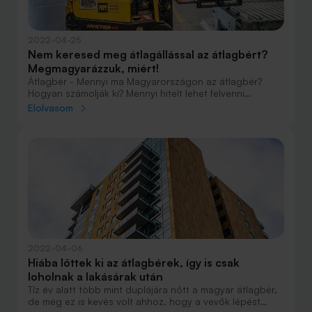
2022-04-25
Nem keresed meg átlagállással az átlagbért?
Megmagyarázzuk, miért!
Átlagbér - Mennyi ma Magyarországon az átlagbér?
Hogyan számolják ki? Mennyi hitelt lehet felvenni
áltagbérre? Minden tudnivaló a cikkben.
Elolvasom
2022-04-06
Hiába lőttek ki az átlagbérek, így is csak
loholnak a lakásárak után
Tíz év alatt több mint duplájára nőtt a magyar átlagbér,
de még ez is kevés volt ahhoz, hogy a vevők lépést