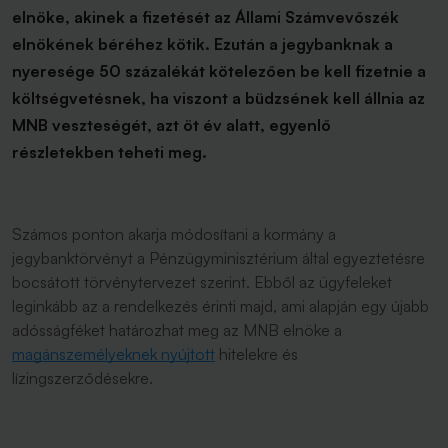
elnöke, akinek a fizetését az Állami Számvevőszék
elnökének béréhez kötik. Ezután a jegybanknak a
nyeresége 50 százalékát kötelezően be kell fizetnie a
költségvetésnek, ha viszont a büdzsének kell állnia az
MNB veszteségét, azt öt év alatt, egyenlő
részletekben teheti meg.
Számos ponton akarja módosítani a kormány a
jegybanktörvényt a Pénzügyminisztérium által egyeztetésre
bocsátott törvénytervezet szerint. Ebből az ügyfeleket
leginkább az a rendelkezés érinti majd, ami alapján egy újabb
adósságféket határozhat meg az MNB elnöke a
magánszemélyeknek nyújtott
hitelekre és
lízingszerződésekre.