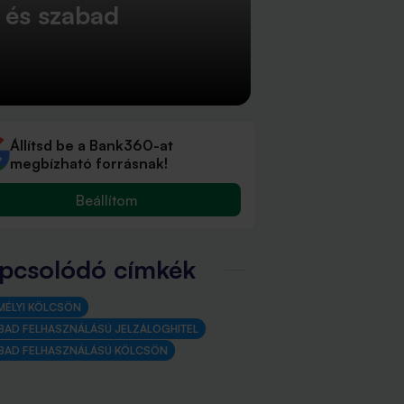
e és szabad
Állítsd be a Bank360-at
megbízható forrásnak!
Beállítom
pcsolódó címkék
MÉLYI KÖLCSÖN
BAD FELHASZNÁLÁSÚ JELZÁLOGHITEL
BAD FELHASZNÁLÁSÚ KÖLCSÖN