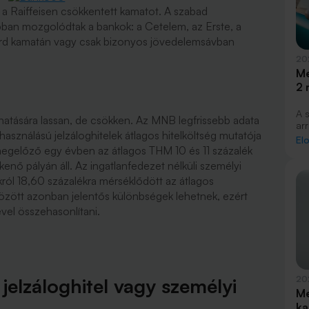
s a Raiffeisen csökkentett kamatot. A szabad
bban mozgolódtak a bankok: a Cetelem, az Erste, a
ard kamatán vagy csak bizonyos jövedelemsávban
20
Me
2 
A 
 hatására lassan, de csökken. Az MNB legfrissebb adata
arr
használású jelzáloghitelek átlagos hitelköltség mutatója
Ba
El
mos
 megelőző egy évben az átlagos THM 10 és 11 százalék
has
enő pályán áll. Az ingatlanfedezet nélküli személyi
Eb
król 18,60 százalékra mérséklődött az átlagos
va
 között azonban jelentős különbségek lehetnek, ezért
vel összehasonlítani.
jelzáloghitel vagy személyi
20
Me
ka