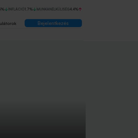
5%
INFLÁCIÓ
1,7%
MUNKANÉLKÜLISÉG
4,4%
Bejelentkezés
ulátorok