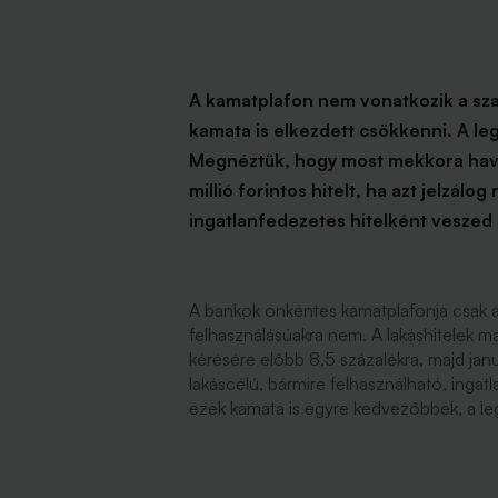
A kamatplafon nem vonatkozik a sza
kamata is elkezdett csökkenni. A leg
Megnéztük, hogy most mekkora havi 
millió forintos hitelt, ha azt jelzálog
ingatlanfedezetes hitelként veszed 
A bankok önkéntes kamatplafonja csak a 
felhasználásúakra nem. A lakáshitelek maxi
kérésére előbb 8,5 százalékra, majd jan
lakáscélú, bármire felhasználható, ingat
ezek kamata is egyre kedvezőbbek, a leg