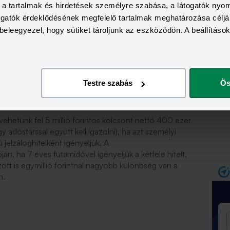
kü
a, a tartalmak és hirdetések személyre szabása, a látogatók ny
be
togatók érdeklődésének megfelelő tartalmak meghatározása céljá
beleegyezel, hogy sütiket tároljunk az eszközödön. A beállításo
fizetsz az 5 millió forintos
Testre szabás
Ös
ehetünk fel 5 millió forintos kölcsönt nettó 400 ezer
 adóstárssal együtt kell igazolni), ha azt személyi
 jelzáloghitelként igényeljük. A
pján, ha 7 éves futamidővel igényeljük a kétféle hitelt,
tt is egymillió forintnál nagyobb különbség van a
n.