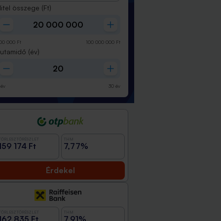
itel összege
(Ft)
00 000
Ft
100 000 000
Ft
Futamidő
(év)
év
30
év
TÖRLESZTŐRÉSZLET
THM
159 174 Ft
7,77%
Érdekel
TÖRLESZTŐRÉSZLET
THM
162 835 Ft
7,91%