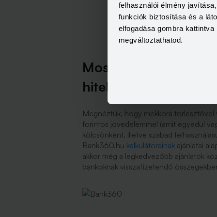
felhasználói élmény javítás
funkciók biztosítása és a lá
elfogadása gombra kattintva 
megváltoztathatod.
Most ennyi törlesztőt 
hitelre
Megnéztük, hogy mekkora törlesztővel v
forintos jövedelemmel (amit egyedül vagy
kölcsönként, illetve szabad felhasználású
Bank360.hu
kalkulátorainak
ajánlatai ala
akkor még a legkedvezőbb ajánlatok közö
bankoknak visszafizetendő összegekbe