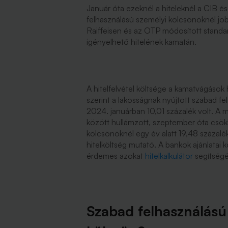
Január óta ezeknél a hiteleknél a CIB é
felhasználású személyi kölcsönöknél jo
Raiffeisen és az OTP módosított stand
igényelhető hitelének kamatán.
A hitelfelvétel költsége a kamatvágások
szerint a lakosságnak nyújtott szabad fel
2024. januárban 10,01 százalék volt. A
között hullámzott, szeptember óta csökk
kölcsönöknél egy év alatt 19,48 százalé
hitelköltség mutató. A bankok ajánlatai
érdemes azokat
hitelkalkulátor
segítségé
Szabad felhasználású 