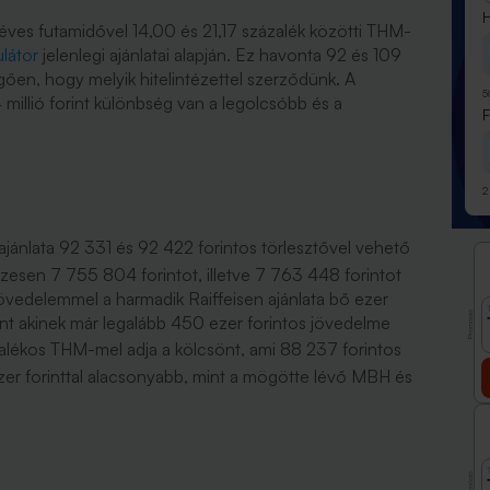
H
7 éves futamidővel 14,00 és 21,17 százalék közötti THM-
ulátor
jelenlegi ajánlatai alapján. Ez havonta 92 és 109
üggően, hogy melyik hitelintézettel szerződünk. A
5
,4 millió forint különbség van a legolcsóbb és a
2
ajánlata 92 331 és 92 422 forintos törlesztővel vehető
összesen 7 755 804 forintot, illetve 7 763 448 forintot
 jövedelemmel a harmadik Raiffeisen ajánlata bő ezer
Promóció
zont akinek már legalább 450 ezer forintos jövedelme
alékos THM-mel adja a kölcsönt, ami 88 237 forintos
er forinttal alacsonyabb, mint a mögötte lévő MBH és
Promóció