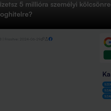
izetsz 5 millióra személyi kölcsönr
loghitelre?
8
|
Frissítve:
2024-06-29
Ka
SZE
SZA
SZA