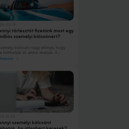
24-02-19
nnyi törlesztőt fizetünk most egy
milliós személyi kölcsönért?
személyi kölcsön nagy előnye, hogy
a költhetjük el, amire akarjuk. A
nk360 személyi kölcsön kalkulátorával
olvasom
t egy 2 millió forint felvételénél
onlítottuk össze a banki ajánlatokat.
ből már kijön egy olcsó használt autó
gy egy lagzi indulóköltsége.
23-12-23
nnyi személyi kölcsönt
phatok, ha átlagbért keresek?