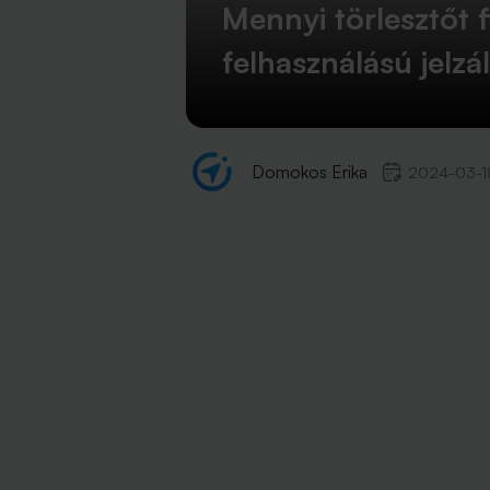
Mennyi törlesztőt f
felhasználású jelzá
Domokos Erika
2024-03-1