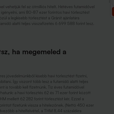
l vehetjük fel az ötmilliós hitelt. Hétéves futamidővel
igényelni, ami 80-87 ezer forintos havi törlesztést
özül a legkisebb törlesztést a Gránit ajánlatára
amidő alatti teljes visszafizetés 6 699 588 forint lesz.
tsz, ha megemeled a
s jövedelmünkből kisebb havi törlesztést fizetni,
ítani. Így viszont több lesz a futamidő alatti teljes
nt is tovább kell fizetnünk. Tíz éves futamidővel
hatunk: a havi törlesztés 62 és 71 ezer forint között
 mellett 62 282 forint törlesztést kér. Ezzel a
intot fizetünk vissza a hitelezőnek. (Nettó 450 ezer
vezőbb a hitelfelvétel, a THM 8,44 százalékra