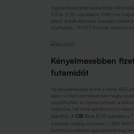
Ingatlanfedezettel kedvezőbb feltételekke
9,11 és 12,82 százalékos THM-mel tudjuk 
jelent. A kalkulátorban szereplő hitelek k
fizethetjük, 79 607 forintot, amivel a fut
Kényelmesebben fize
futamidőt
Ha kényelmesebb lenne a nettó 400 ezre
akkor a hitel futamidejét kell meghosszabb
visszafizetés, és természetesen a kölcsö
számolva, hat bank ajánlata közül választ
alakulhat. A
CIB
Bank 8,99 százalékos THM
futamidő végéig összesen 7 480 440 for
forintos jövedelem igazolásával még ked