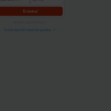
Érdekel
Bank360 Jogi információ
További Bank360 lakáshitel ajánlatok