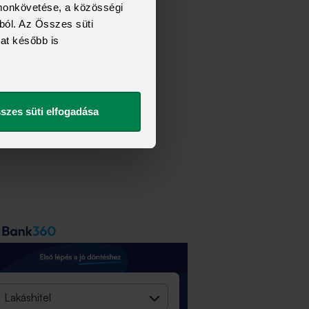
lönbség a lakossági hitel- és
omonkövetése, a közösségi
tétállomány között.
ból. Az Összes süti
kat később is
szes süti elfogadása
Lakáshitel