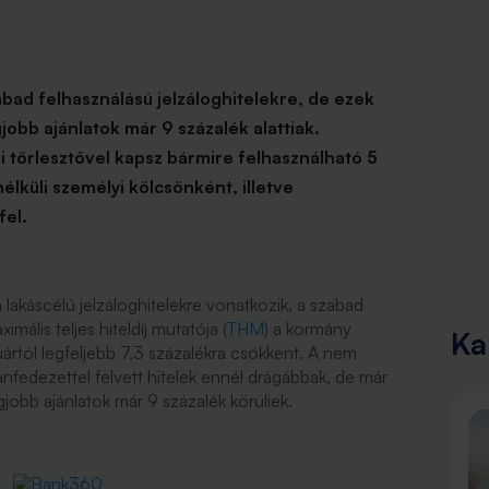
bad felhasználású jelzáloghitelekre, de ezek
jobb ajánlatok már 9 százalék alattiak.
törlesztővel kapsz bármire felhasználható 5
 nélküli személyi kölcsönként, illetve
fel.
lakáscélú jelzáloghitelekre vonatkozik, a szabad
mális teljes hiteldíj mutatója (
THM
) a kormány
Ka
uártól legfeljebb 7,3 százalékra csökkent. A nem
lanfedezettel felvett hitelek ennél drágábbak, de már
jobb ajánlatok már 9 százalék körüliek.