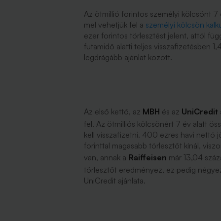
Az ötmillió forintos személyi kölcsönt 
mel vehetjük fel a
személyi kölcsön kalk
ezer forintos törlesztést jelent, attól f
futamidő alatti teljes visszafizetésben 1
legdrágább ajánlat között.
Az első kettő, az
MBH
és az
UniCredit
fel. Az ötmilliós kölcsönért 7 év alatt 
kell visszafizetni. 400 ezres havi nettó
forinttal magasabb törlesztőt kínál, vis
van, annak a
Raiffeisen
már 13,04 száz
törlesztőt eredményez, ez pedig négyez
UniCredit ajánlata.