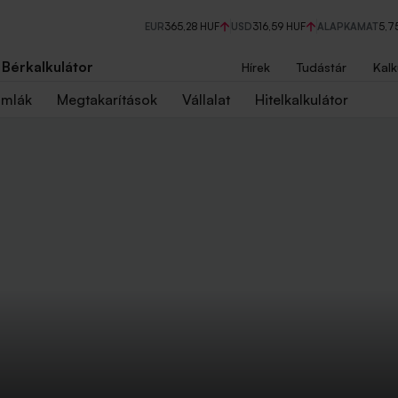
EUR
365,28 HUF
USD
316,59 HUF
ALAPKAMAT
5,7
Bérkalkulátor
Hírek
Tudástár
Kalk
ámlák
Megtakarítások
Vállalat
Hitelkalkulátor