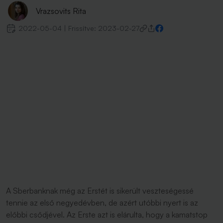
Vrazsovits Rita
2022-05-04
|
Frissítve:
2023-02-27
A Sberbanknak még az Erstét is sikerült veszteségessé
tennie az első negyedévben, de azért utóbbi nyert is az
előbbi csődjével. Az Erste azt is elárulta, hogy a kamatstop