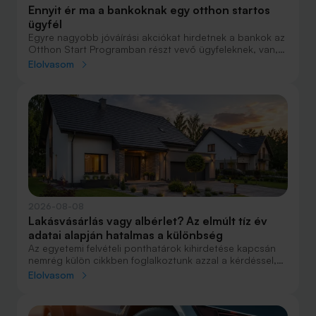
Ennyit ér ma a bankoknak egy otthon startos
ügyfél
Egyre nagyobb jóváírási akciókat hirdetnek a bankok az
Otthon Start Programban részt vevő ügyfeleknek, van,
ahol összesen akár félmillió forint jóváírást is össze lehet
Elolvasom
gyűjteni különböző kedvezményekkel. Hol lehet ennek a
vége és pontosan milyen feltételeket kell vállalni a
nagyobb jóváírásért?
2026-08-08
Lakásvásárlás vagy albérlet? Az elmúlt tíz év
adatai alapján hatalmas a különbség
Az egyetemi felvételi ponthatárok kihirdetése kapcsán
nemrég külön cikkben foglalkoztunk azzal a kérdéssel,
hogy lakást venni vagy vásárolni éri meg jobban. Előző
Elolvasom
cikkünkben jelentős részben a jövőre vonatkozó
becsléseket tettünk, amelyek alapján arra jutottunk, aki
csak teheti, annak mindenképpen megéri a