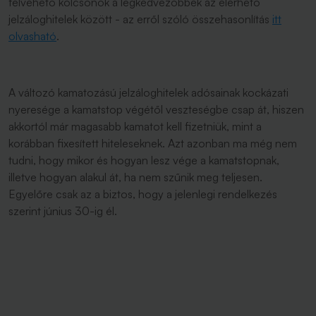
felvehető kölcsönök a legkedvezőbbek az elérhető
jelzáloghitelek között - az erről szóló összehasonlítás
itt
olvasható
.
A változó kamatozású jelzáloghitelek adósainak kockázati
nyeresége a kamatstop végétől veszteségbe csap át, hiszen
akkortól már magasabb kamatot kell fizetniük, mint a
korábban fixesített hiteleseknek. Azt azonban ma még nem
tudni, hogy mikor és hogyan lesz vége a kamatstopnak,
illetve hogyan alakul át, ha nem szűnik meg teljesen.
Egyelőre csak az a biztos, hogy a jelenlegi rendelkezés
szerint június 30-ig él.