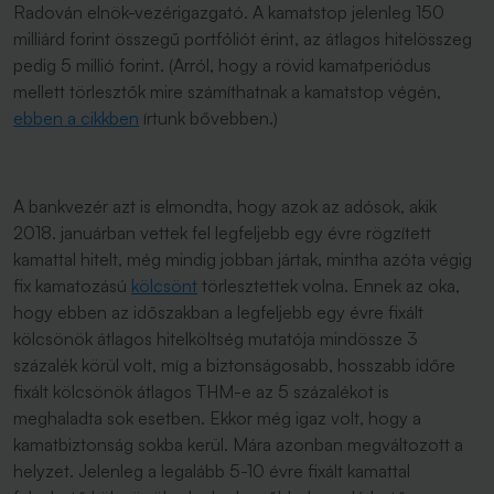
Radován elnök-vezérigazgató. A kamatstop jelenleg 150
milliárd forint összegű portfóliót érint, az átlagos hitelösszeg
pedig 5 millió forint. (Arról, hogy a rövid kamatperiódus
mellett törlesztők mire számíthatnak a kamatstop végén,
ebben a cikkben
írtunk bővebben.)
A bankvezér azt is elmondta, hogy azok az adósok, akik
2018. januárban vettek fel legfeljebb egy évre rögzített
kamattal hitelt, még mindig jobban jártak, mintha azóta végig
fix kamatozású
kölcsönt
törlesztettek volna. Ennek az oka,
hogy ebben az időszakban a legfeljebb egy évre fixált
kölcsönök átlagos hitelköltség mutatója mindössze 3
százalék körül volt, míg a biztonságosabb, hosszabb időre
fixált kölcsönök átlagos THM-e az 5 százalékot is
meghaladta sok esetben. Ekkor még igaz volt, hogy a
kamatbiztonság sokba kerül. Mára azonban megváltozott a
helyzet. Jelenleg a legalább 5-10 évre fixált kamattal