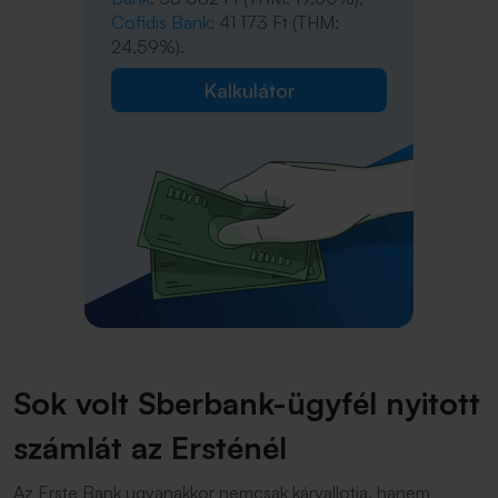
Cofidis Bank
: 41 173 Ft (THM:
24,59%).
Kalkulátor
Sok volt Sberbank-ügyfél nyitott
számlát az Ersténél
Az Erste Bank ugyanakkor nemcsak kárvallotja, hanem