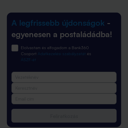
A legfrissebb újdonságok
-
egyenesen a postaládádba!
Elolvastam és elfogadom a Bank360
Csoport
Adatkezelési szabályzatát
és
ÁSZF-ét
Feliratkozás