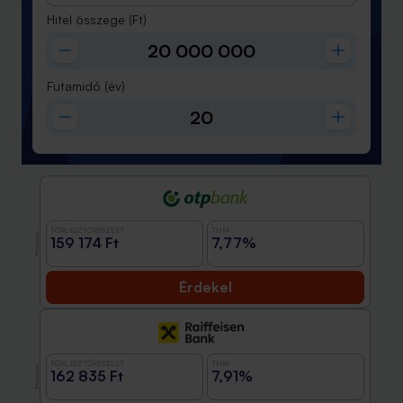
Hitel összege
(Ft)
Futamidő
(év)
TÖRLESZTŐRÉSZLET
THM
Promóció
159 174 Ft
7,77%
Érdekel
TÖRLESZTŐRÉSZLET
THM
Promóció
162 835 Ft
7,91%