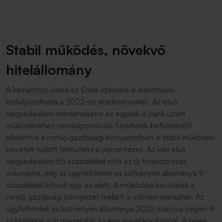
Stabil működés, növekvő
hitelállomány
A kamatstop sorsa az Erste számára is jelentősen
befolyásolhatja a 2022-es eredményeket. Az első
negyedévben mindenesetre az egyedi, a bank üzleti
működéséhez nemkapcsolódó Sberbank-befizetéstől
eltekintve a romló gazdasági környezetben is stabil működési
bevételt tudott felmutatni a pénzintézet. Az idei első
negyedévben 63 százalékkal nőtt az új finanszírozás
volumene, míg az ügyfélhitelek és kötvények állománya 9
százalékkal bővült egy év alatt. A működési bevételek a
romló gazdasági környezet mellett is szinten maradtak. Az
ügyfélhitelek és kötvények állománya 2022 március végén 9
százalékkal volt magasabb az egy évvel korábbinál. A teljes