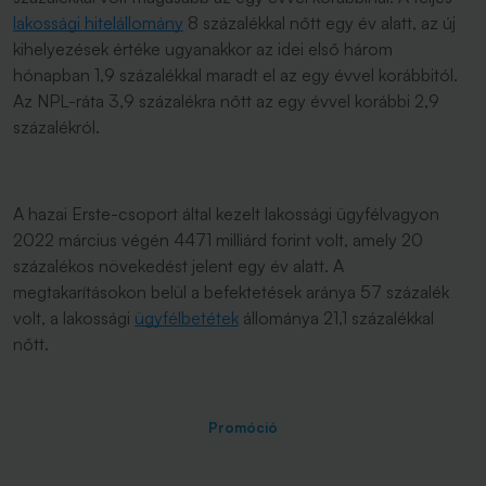
lakossági hitelállomány
8 százalékkal nőtt egy év alatt, az új
kihelyezések értéke ugyanakkor az idei első három
hónapban 1,9 százalékkal maradt el az egy évvel korábbitól.
Az NPL-ráta 3,9 százalékra nőtt az egy évvel korábbi 2,9
százalékról.
A hazai Erste-csoport által kezelt lakossági ügyfélvagyon
2022 március végén 4471 milliárd forint volt, amely 20
százalékos növekedést jelent egy év alatt. A
megtakarításokon belül a befektetések aránya 57 százalék
volt, a lakossági
ügyfélbetétek
állománya 21,1 százalékkal
nőtt.
Promóció