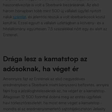
haszonélvezője is volt a Sberbank bezárásának. Az első
három hónapban több mint 500 új vállalati ügyfél nyitott
náluk
számlát
, és jelentős részük a volt sberbankosok közül
került ki. Ezzel együtt a vállalati üzletágban a kötvény- és a
hitelállomány együttesen 7,5 százalékkal nőtt egy év alatt az
Ersténél.
Drága lesz a kamatstop az
adósoknak, ha véget ér
Amennyire fájt az Erstének az első negyedéves
eredményben a Sberbank miatti kényszerű befizetés, annyira
fájni fog a jelzáloghiteleseknek az, ha véget ér a kamatstop.
Átlagosan 12 500 forinttal dobná meg az erstés ügyfelek
havi törlesztőrészletét, ha most érne véget a kamatstop -
mondta el az eredményismertető sajtótájékoztatón Jelasity