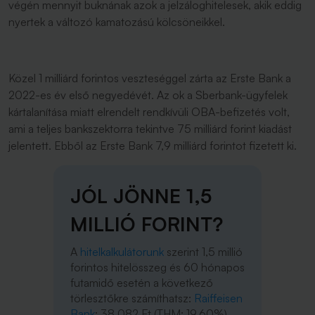
végén mennyit buknának azok a jelzáloghitelesek, akik eddig
nyertek a változó kamatozású kölcsöneikkel.
Közel 1 milliárd forintos veszteséggel zárta az Erste Bank a
2022-es év első negyedévét. Az ok a Sberbank-ügyfelek
kártalanítása miatt elrendelt rendkívüli OBA-befizetés volt,
ami a teljes bankszektorra tekintve 75 milliárd forint kiadást
jelentett. Ebből az Erste Bank 7,9 milliárd forintot fizetett ki.
JÓL JÖNNE 1,5
MILLIÓ FORINT?
A
hitelkalkulátorunk
szerint 1,5 millió
forintos hitelösszeg és 60 hónapos
futamidő esetén a következő
törlesztőkre számíthatsz:
Raiffeisen
Bank
: 38 082 Ft (THM: 19,60%),