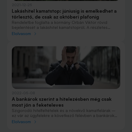
2021-12-25
Lakáshitel kamatstop: júniusig is emelkedhet a
törlesztő, de csak az októberi plafonig
Rendeletbe foglalta a kormány Orbán Viktor rövid
bejelentését a lakáshitel kamatstopról. A részletes
szabályokat minden jelzáloghitelesnek érdemes
Elolvasom
megismerni. Kiderül például, hogy június végéig is
emelkedhetnek kamatfordulókor a törlesztők, de csak
egy plafonig.
2022-05-08
A bankárok szerint a hitelezésben még csak
most jön a feketeleves
Szigorodó hitelfeltételek és a növekvő kamatfelárak –
ez vár az ügyfelekre a következő félévben a bankárok
felmérés szerint. A lakossági kölcsönökben már
Elolvasom
csökkenést várnak a bankok.