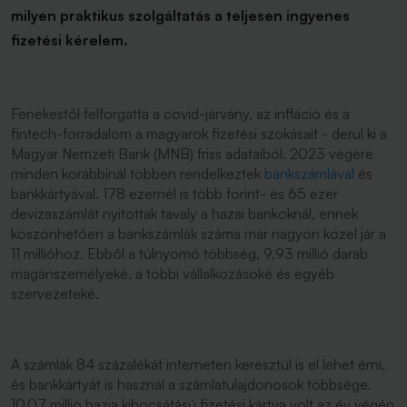
milyen praktikus szolgáltatás a teljesen ingyenes
fizetési kérelem.
Fenekestől felforgatta a covid-járvány, az infláció és a
fintech-forradalom a magyarok fizetési szokásait - derül ki a
Magyar Nemzeti Bank (MNB) friss adataiból. 2023 végére
minden korábbinál többen rendelkeztek
bankszámlával
és
bankkártyával. 178 ezernél is több forint- és 65 ezer
devizaszámlát nyitottak tavaly a hazai bankoknál, ennek
köszönhetően a bankszámlák száma már nagyon közel jár a
11 millióhoz. Ebből a túlnyomó többség, 9,93 millió darab
magánszemélyeké, a többi vállalkozásoké és egyéb
szervezeteké.
A számlák 84 százalékát interneten keresztül is el lehet érni,
és bankkártyát is használ a számlatulajdonosok többsége.
10,07 millió hazia kibocsátású fizetési kártya volt az év végén