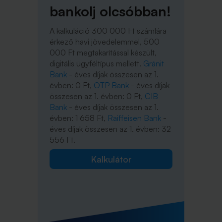
bankolj olcsóbban!
A kalkuláció 300 000 Ft számlára
érkező havi jövedelemmel, 500
000 Ft megtakarítással készült,
digitális ügyféltípus mellett.
Gránit
Bank
- éves díjak összesen az 1.
évben: 0 Ft,
OTP Bank
- éves díjak
összesen az 1. évben: 0 Ft,
CIB
Bank
- éves díjak összesen az 1.
évben: 1 658 Ft,
Raiffeisen Bank
-
éves díjak összesen az 1. évben: 32
556 Ft.
Kalkulátor