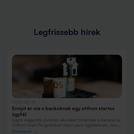
Legfrissebb hírek
2026-08-09
Ennyit ér ma a bankoknak egy otthon startos
ügyfél
Egyre nagyobb jóváírási akciókat hirdetnek a bankok az
Otthon Start Programban részt vevő ügyfeleknek, van,
ahol összesen akár félmillió forint jóváírást is össze lehet
Elolvasom