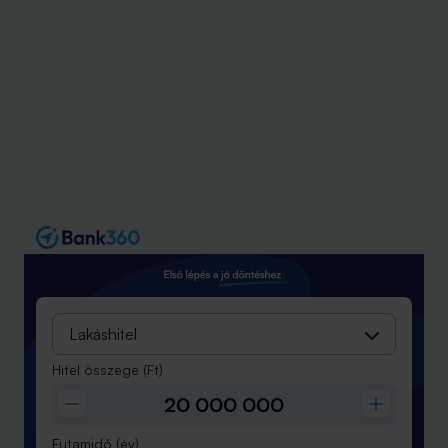
Lakáshitel
Hitel összege
(Ft)
Futamidő
(év)