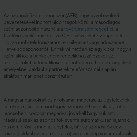
Az azonnali fizetési rendszer (AFR) négy évvel ezelőtti
bevezetésével indított újdonságok közül a másodlagos
számlaazonosító használata
továbbra sem terjedt el
, a
fizetési számlák mindössze 0,85 százalékához kapcsoltak
hozzá mobiltelefonszámot, email-címet vagy adószámot,
illetve adóazonosítót. Ennek vélhetően az egyik oka, hogy a
számlákhoz a bankok nem rendelik hozzá ezeket az
azonosítókat automatikusan, ellentétben a fintech-cégekkel,
amelyeknél például a partnerek telefonszámai alapján
általában már lehet pénzt átutalni.
A magyar bankoknál ez a folyamat macerás, az ügyfeleknek
kérelmezni kell a másodlagos azonosító használatát, több
lépcsőben, kódokat megadva, jóvá kell hagyniuk azt,
ráadásul ezek az azonosítók évente automatikusan lejárnak,
ha nem erősítik meg az ügyfelek, bár az azonosítók egy
része (például az adóazonosító) valószínűleg sosem változik