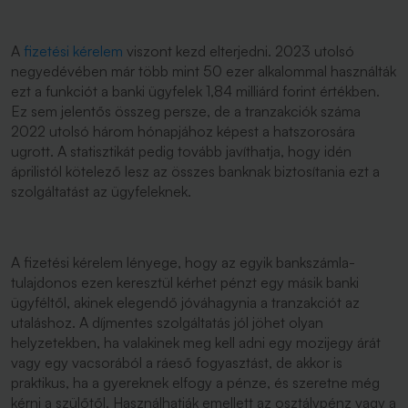
A
fizetési kérelem
viszont kezd elterjedni. 2023 utolsó
negyedévében már több mint 50 ezer alkalommal használták
ezt a funkciót a banki ügyfelek 1,84 milliárd forint értékben.
Ez sem jelentős összeg persze, de a tranzakciók száma
2022 utolsó három hónapjához képest a hatszorosára
ugrott. A statisztikát pedig tovább javíthatja, hogy idén
áprilistól kötelező lesz az összes banknak biztosítania ezt a
szolgáltatást az ügyfeleknek.
A fizetési kérelem lényege, hogy az egyik bankszámla-
tulajdonos ezen keresztül kérhet pénzt egy másik banki
ügyféltől, akinek elegendő jóváhagynia a tranzakciót az
utaláshoz. A díjmentes szolgáltatás jól jöhet olyan
helyzetekben, ha valakinek meg kell adni egy mozijegy árát
vagy egy vacsorából a ráeső fogyasztást, de akkor is
praktikus, ha a gyereknek elfogy a pénze, és szeretne még
kérni a szülőtől. Használhatják emellett az osztálypénz vagy a