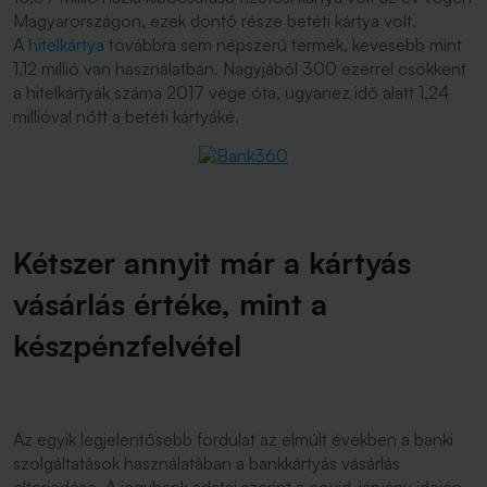
Magyarországon, ezek döntő része betéti kártya volt.
A
hitelkártya
továbbra sem népszerű termék, kevesebb mint
1,12 millió van használatban. Nagyjából 300 ezerrel csökkent
a hitelkártyák száma 2017 vége óta, ugyanez idő alatt 1,24
millióval nőtt a betéti kártyáké.
Kétszer annyit már a kártyás
vásárlás értéke, mint a
készpénzfelvétel
Az egyik legjelentősebb fordulat az elmúlt években a banki
szolgáltatások használatában a bankkártyás vásárlás