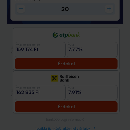
TÖRLESZTŐRÉSZLET
THM
Promóció
159 174 Ft
7,77%
Érdekel
TÖRLESZTŐRÉSZLET
THM
Promóció
162 835 Ft
7,91%
Érdekel
Bank360 Jogi információ
További Bank360 lakáshitel ajánlatok