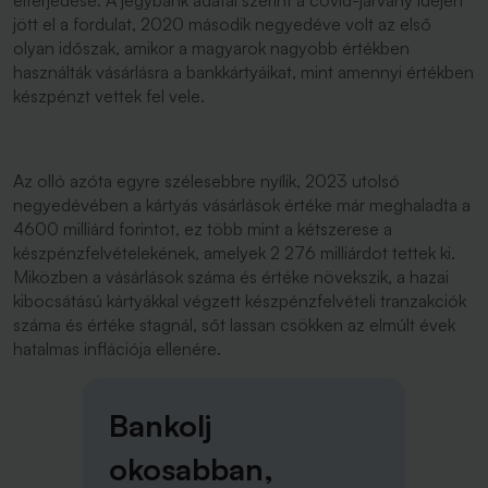
elterjedése. A jegybank adatai szerint a covid-járvány idején
jött el a fordulat, 2020 második negyedéve volt az első
olyan időszak, amikor a magyarok nagyobb értékben
használták vásárlásra a bankkártyáikat, mint amennyi értékben
készpénzt vettek fel vele.
Az olló azóta egyre szélesebbre nyílik, 2023 utolsó
negyedévében a kártyás vásárlások értéke már meghaladta a
4600 milliárd forintot, ez több mint a kétszerese a
készpénzfelvételekének, amelyek 2 276 milliárdot tettek ki.
Miközben a vásárlások száma és értéke növekszik, a hazai
kibocsátású kártyákkal végzett készpénzfelvételi tranzakciók
száma és értéke stagnál, sőt lassan csökken az elmúlt évek
hatalmas inflációja ellenére.
Bankolj
okosabban,