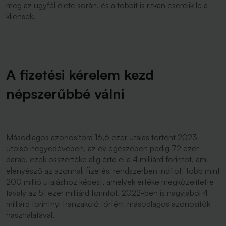
meg az ügyfél élete során, és a többit is ritkán cserélik le a
kliensek.
A fizetési kérelem kezd
népszerűbbé válni
Másodlagos azonosítóra 16,6 ezer utalás történt 2023
utolsó negyedévében, az év egészében pedig 72 ezer
darab, ezek összértéke alig érte el a 4 milliárd forintot, ami
elenyésző az azonnali fizetési rendszerben indított több mint
200 millió utaláshoz képest, amelyek értéke megközelítette
tavaly az 51 ezer milliárd forintot. 2022-ben is nagyjából 4
milliárd forintnyi tranzakció történt másodlagos azonosítók
használatával.