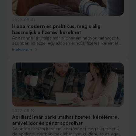
2022-08-31
Hiába modern és praktikus, mégis alig
használjuk a fizetési kérelmet
Az azonnali átutalás már alighanem nagyon hiányozna,
azonban az ezzel egy időben elindult fizetési kérelmet
és másodlagos számlaazonosítót alig használjuk. Pedig
Elolvasom
mindkettő modern, egyszerű és praktikus.
2022-08-19
Áprilistól már bárki utalhat fizetési kérelemre,
amivel időt és pénzt spórolhat
Az online fizetési kérelem lehetőségét még alig ismerik,
de áprilistól már bárkinek lehet ilyet küldeni, és ez egy