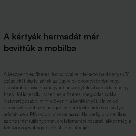
A kártyák harmadát már
bevittük a mobilba
A készpénz és fizetési funkcióval rendelkező bankkártyák 31
százalékát digitalizálták az ügyfelek okostelefonba vagy
okosórába, lassan a magyar banki ügyfelek harmada már így
fizet. Jól is teszik, hiszen ez a fizetési megoldás sokkal
biztonságosabb, mint elővenni a bankkártyát. Ha valaki
okoseszközzel fizet, idegenek nem leshetik le se a kártya
adatait, se a PIN-kódot a vásárlásnál. Ha pedig biometrikus
azonosítást (ujjlenyomat, arcfelismerés) használ, akkor még a
telefonos jóváhagyó kódját sem láthatják.