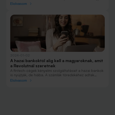
gombnyomással kifizethető, ráadásul a magánszemélyek
Elolvasom
így a tranzakciós illetéket is megspórolják.
2024-01-02
A hazai bankoktól alig kell a magyaroknak, amit
a Revolutnál szeretnek
A fintech-cégek kényelmi szolgáltatásait a hazai bankok
is nyújtják, de hiába. A számlák töredékéhez adtak
hozzá másodlagos azonosítót, ezekre alig utalnak
Elolvasom
pénzt, és a fizetési kérelem is néhány különcködő ügyfél
hóbortja.