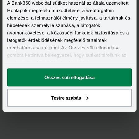
A Bank360 weboldal sütiket használ az általa üzemeltett
Elolvastam és elfogadom a Bank360
Honlapok megfelelő működtetése, a webforgalom
Csoport
Adatkezelési szabályzatát
és
elemzése, a felhasználói élmény javítása, a tartalmak és
ÁSZF-ét
hirdetések személyre szabása, a látogatók
nyomonkövetése, a közösségi funkciók biztosítása és a
látogatók érdeklődésének megfelelő tartalmak
meghatározása céljából. Az Összes süti elfogadása
gombra kattintva beleegyezel, hogy sütiket tároljunk az
eszközödön. A beállításokat később is
megváltoztathatod.
Összes süti elfogadása
Feliratkozás
Testre szabás