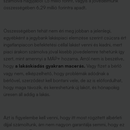
számolva nagyjából 1,5 millió forint, vagyis a jövedelmünk
összességében 6,29 millió forintra apadt.
Összességében tehát nem éri meg jobban a jelenlegi,
egyébként a jegybank lakáspiaci elemzése szerint csúcsra ért
ingatlanpiacon befektetési céllal lakást venni és kiadni, mert
piaci árakon számolva jóval kisebb jövedelemre tehetünk így
szert, mint amennyi a MÁP+ hozama. Arról nem is beszélve,
hogy
a lakáskiadás gyakran macerás.
Vagy fizet a bérlő
vagy nem, elképzelhető, hogy problémák adódnak a
bérlővel, szerződést kell bontani vele, de az is előfordulhat,
hogy maga távozik, és kereshetünk új lakót, és hónapokig
üresen áll addig a lakás.
Azt is figyelembe kell venni, hogy itt most rögzített albérleti
díjjal számoltunk, ám nem nagyon garantálja semmi, hogy ez