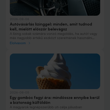
2026-08-06
Autóvásárlás lízinggel: minden, amit tudnod
kell, mielőtt először belevágsz
A lízing sokak számára vonzó megoldás, ha autót vagy
más nagyobb értékű eszközt szeretnének használni
anélkül, hogy azt egy összegben ki kellene fizetniük.
Elolvasom
Elsőre azonban könnyű elveszni a részletekben: önerő,
maradványérték, THM, GAP – csak néhány azok közül a
fogalmak közül, amelyekkel biztosan találkozol.
2026-08-05
Egy gombóc fagyi ára: mindössze ennyibe kerül
a biztonság külföldön
A magyarok legnépszerűbb úti célja júliusban