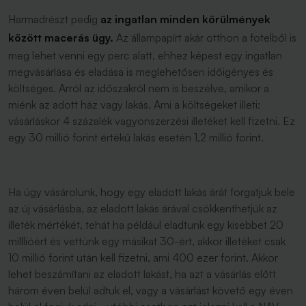
Harmadrészt pedig
az ingatlan minden körülmények
között macerás ügy.
Az állampapírt akár otthon a fotelből is
meg lehet venni egy perc alatt, ehhez képest egy ingatlan
megvásárlása és eladása is meglehetősen időigényes és
költséges. Arról az időszakról nem is beszélve, amikor a
miénk az adott ház vagy lakás. Ami a költségeket illeti:
vásárláskor 4 százalék vagyonszerzési illetéket kell fizetni. Ez
egy 30 millió forint értékű lakás esetén 1,2 millió forint.
Ha úgy vásárolunk, hogy egy eladott lakás árát forgatjuk bele
az új vásárlásba, az eladott lakás árával csökkenthetjük az
illeték mértékét, tehát ha például eladtunk egy kisebbet 20
milllióért és vettünk egy másikat 30-ért, akkor illetéket csak
10 millió forint után kell fizetni, ami 400 ezer forint. Akkor
lehet beszámítani az eladott lakást, ha azt a vásárlás előtt
három éven belül adtuk el, vagy a vásárlást követő egy éven