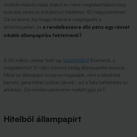
örökölt miskolci lakás árából és némi megtakarításból meg
tudnánk venni az induláshoz tökéletes 40 négyzetmétert.
De mi lenne, ha megpróbálnánk megragadni a
lehetőségeket, és
a rendelkezésre álló pénz egy részét
inkább állampapírba fektetnénk?
A 30 milliós vételár felét így
lakáshitelből
fizetnénk, a
megtakarított 15 millió forintot pedig állampapírba tesszük.
Mivel az állampapír hozama magasabb, mint a lakáshitel
kamata, garantáltan jobban járunk - ez a fajta befektetés az
arbitrázs. De minden paraméter mellett igaz ez?
Hitelből állampapírt