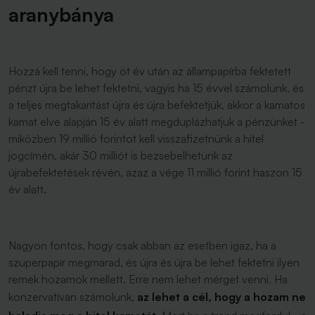
aranybánya
Hozzá kell tenni, hogy öt év után az állampapírba fektetett
pénzt újra be lehet fektetni, vagyis ha 15 évvel számolunk, és
a teljes megtakarítást újra és újra befektetjük, akkor a kamatos
kamat elve alapján 15 év alatt megduplázhatjuk a pénzünket -
miközben 19 millió forintot kell visszafizetnünk a hitel
jogcímén, akár 30 milliót is bezsebelhetünk az
újrabefektetések révén, azaz a vége 11 millió forint haszon 15
év alatt.
Nagyon fontos, hogy csak abban az esetben igaz, ha a
szuperpapír megmarad, és újra és újra be lehet fektetni ilyen
remek hozamok mellett. Erre nem lehet mérget venni. Ha
konzervatívan számolunk,
az lehet a cél, hogy a hozam ne