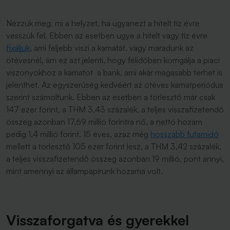
Nézzük meg, mi a helyzet, ha ugyanezt a hitelt tíz évre
vesszük fel. Ebben az esetben ugye a hitelt vagy tíz évre
fixáljuk
, ami feljebb viszi a kamatát, vagy maradunk az
ötévesnél, ám ez azt jelenti, hogy félidőben korrigálja a piaci
viszonyokhoz a kamatot a bank, ami akár magasabb terhet is
jelenthet. Az egyszerűség kedvéért az ötéves kamatperiódus
szerint számoltunk. Ebben az esetben a törlesztő már csak
147 ezer forint, a THM 3,43 százalék, a teljes visszafizetendő
összeg azonban 17,69 millió forintra nő, a nettó hozam
pedig 1,4 millió forint. 15 éves, azaz még
hosszabb futamidő
mellett a törlesztő 105 ezer forint lesz, a THM 3,42 százalék,
a teljes visszafizetendő összeg azonban 19 millió, pont annyi,
mint amennyi az állampapírunk hozama volt.
Visszaforgatva és gyerekkel