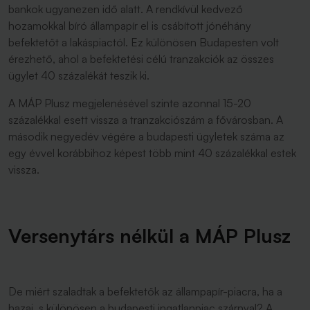
bankok ugyanezen idő alatt. A rendkívül kedvező
hozamokkal bíró állampapír el is csábított jónéhány
befektetőt a lakáspiactól. Ez különösen Budapesten volt
érezhető, ahol a befektetési célú tranzakciók az összes
ügylet 40 százalékát teszik ki.
A MÁP Plusz megjelenésével szinte azonnal 15-20
százalékkal esett vissza a tranzakciószám a fővárosban. A
második negyedév végére a budapesti ügyletek száma az
egy évvel korábbihoz képest több mint 40 százalékkal estek
vissza.
Versenytárs nélkül a MÁP Plusz
De miért szaladtak a befektetők az állampapír-piacra, ha a
hazai, s különösen a budapesti ingatlanpiac szárnyal? A