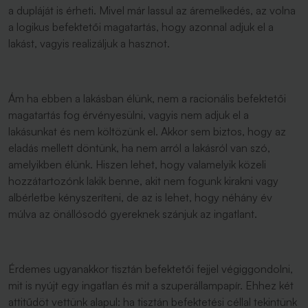
a dupláját is érheti. Mivel már lassul az áremelkedés, az volna
a logikus befektetői magatartás, hogy azonnal adjuk el a
lakást, vagyis realizáljuk a hasznot.
Ám ha ebben a lakásban élünk, nem a racionális befektetői
magatartás fog érvényesülni, vagyis nem adjuk el a
lakásunkat és nem költözünk el. Akkor sem biztos, hogy az
eladás mellett döntünk, ha nem arról a lakásról van szó,
amelyikben élünk. Hiszen lehet, hogy valamelyik közeli
hozzátartozónk lakik benne, akit nem fogunk kirakni vagy
albérletbe kényszeríteni, de az is lehet, hogy néhány év
múlva az önállósodó gyereknek szánjuk az ingatlant.
Érdemes ugyanakkor tisztán befektetői fejjel végiggondolni,
mit is nyújt egy ingatlan és mit a szuperállampapír. Ehhez két
attitűdöt vettünk alapul: ha tisztán befektetési céllal tekintünk