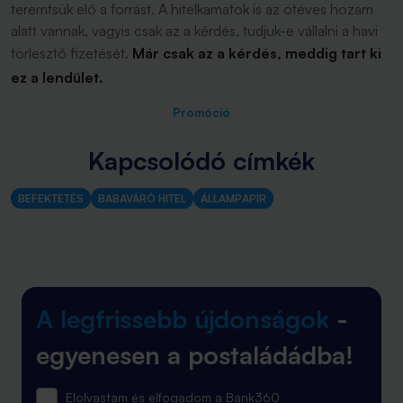
teremtsük elő a forrást. A hitelkamatok is az ötéves hozam
alatt vannak, vagyis csak az a kérdés, tudjuk-e vállalni a havi
törlesztő fizetését.
Már csak az a kérdés, meddig tart ki
ez a lendület.
Promóció
Kapcsolódó címkék
BEFEKTETÉS
BABAVÁRÓ HITEL
ÁLLAMPAPÍR
A legfrissebb újdonságok
-
egyenesen a postaládádba!
Elolvastam és elfogadom a Bank360