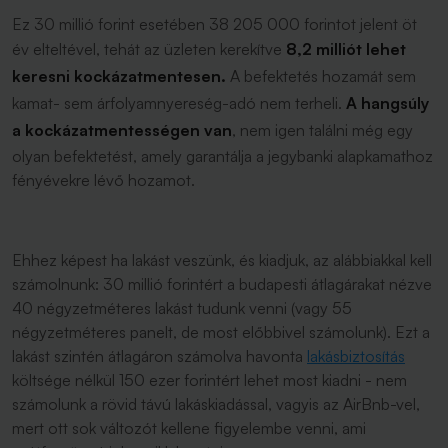
Ez 30 millió forint esetében 38 205 000 forintot jelent öt
év elteltével, tehát az üzleten kerekítve
8,2 milliót lehet
keresni kockázatmentesen.
A befektetés hozamát sem
kamat- sem árfolyamnyereség-adó nem terheli.
A hangsúly
a kockázatmentességen van
, nem igen találni még egy
olyan befektetést, amely garantálja a jegybanki alapkamathoz
fényévekre lévő hozamot.
Ehhez képest ha lakást veszünk, és kiadjuk, az alábbiakkal kell
számolnunk: 30 millió forintért a budapesti átlagárakat nézve
40 négyzetméteres lakást tudunk venni (vagy 55
négyzetméteres panelt, de most előbbivel számolunk). Ezt a
lakást szintén átlagáron számolva havonta
lakásbiztosítás
költsége nélkül 150 ezer forintért lehet most kiadni - nem
számolunk a rövid távú lakáskiadással, vagyis az AirBnb-vel,
mert ott sok változót kellene figyelembe venni, ami