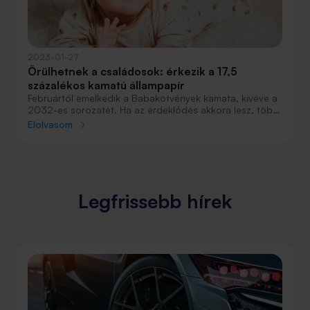
2023-01-27
Örülhetnek a családosok: érkezik a 17,5
százalékos kamatú állampapír
Februártól emelkedik a Babakötvények kamata, kivéve a
2032-es sorozatét. Ha az érdeklődés akkora lesz, több
rábocsátást is meghirdetett az Államadósság Kezelő
Elolvasom
Központ (ÁKK) a régebbi sorozatokból.
Legfrissebb hírek