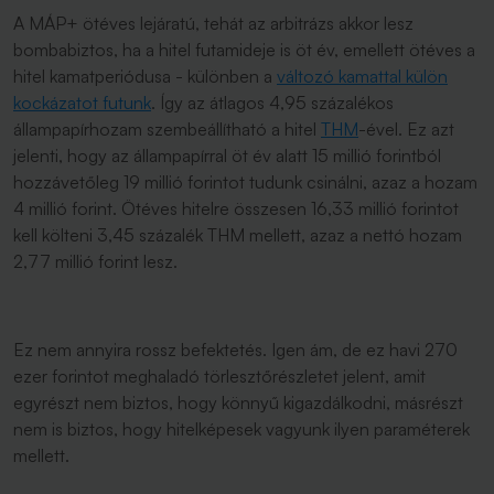
A MÁP+ ötéves lejáratú, tehát az arbitrázs akkor lesz
bombabiztos, ha a hitel futamideje is öt év, emellett ötéves a
hitel kamatperiódusa - különben a
változó kamattal külön
kockázatot futunk
. Így az átlagos 4,95 százalékos
állampapírhozam szembeállítható a hitel
THM
-ével. Ez azt
jelenti, hogy az állampapírral öt év alatt 15 millió forintból
hozzávetőleg 19 millió forintot tudunk csinálni, azaz a hozam
4 millió forint. Ötéves hitelre összesen 16,33 millió forintot
kell költeni 3,45 százalék THM mellett, azaz a nettó hozam
2,77 millió forint lesz.
Ez nem annyira rossz befektetés. Igen ám, de ez havi 270
ezer forintot meghaladó törlesztőrészletet jelent, amit
egyrészt nem biztos, hogy könnyű kigazdálkodni, másrészt
nem is biztos, hogy hitelképesek vagyunk ilyen paraméterek
mellett.