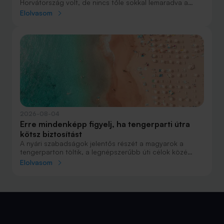
Horvátország volt, de nincs tőle sokkal lemaradva a
júniust megnyerő Olaszország sem. A tengerparti
Elolvasom
nyaralások fölénye elsöprő volt az adatok alapján,
autóval pedig majdnem annyian vágtak neki a
nyaralásnak, mint repülővel.
2026-08-04
Erre mindenképp figyelj, ha tengerparti útra
kötsz biztosítást
A nyári szabadságok jelentős részét a magyarok a
tengerparton töltik, a legnépszerűbb úti célok közé
Horvátország, Olaszország és Görögország tartozik. A
Elolvasom
nyaralás szervezésekor általában nagy figyelmet kap a
szállás, az útvonal vagy éppen a programok
megtervezése, az utasbiztosítás kiválasztása azonban
sokszor az utolsó pillanatra marad.