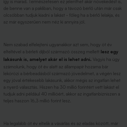
így is marad. Természetesen ez jelenthet akár növekedést is,
de benne van a pakliban, hogy a távozó bérlő után már csak
olcsóbban tudjuk kiadni a lakást - főleg ha a bérlő lelakja, és
az már egyszerűen nem néz ki annyira jól.
Nem szabad elfelejteni ugyanakkor azt sem, hogy öt év
elteltével a bérleti díjból származó összeg mellett
lesz egy
lakásunk is, amelyet akár el is lehet adni.
Vagyis ha úgy
számolunk, hogy öt év alatt az állampapír hozama bár
lekörözi a bérbeadásból származó jövedelmet, a végén lesz
egy jóval értékesebb lakásunk, akkor mégis az ingatlan lehet
a nyerő választás. Hiszen ha 30 millió forintért vett lakást el
tudjuk adni például 40 millióért, akkor az ingatlanbizniszen a
teljes haszon 16,3 millió forint lesz.
Ha legalább öt év eltelik a vásárlás és az eladás között, már