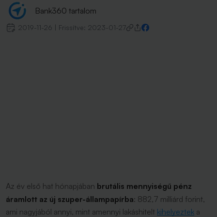
Bank360 tartalom
2019-11-26
|
Frissítve:
2023-01-27
Az év első hat hónapjában
brutális mennyiségű pénz
áramlott az új szuper-állampapírba
: 882,7 milliárd forint,
ami nagyjából annyi, mint amennyi lakáshitelt
kihelyeztek
a