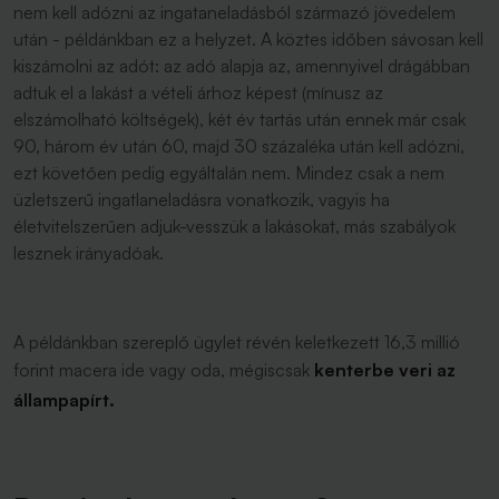
nem kell adózni az ingataneladásból származó jövedelem
után - példánkban ez a helyzet. A köztes időben sávosan kell
kiszámolni az adót: az adó alapja az, amennyivel drágábban
adtuk el a lakást a vételi árhoz képest (mínusz az
elszámolható költségek), két év tartás után ennek már csak
90, három év után 60, majd 30 százaléka után kell adózni,
ezt követően pedig egyáltalán nem. Mindez csak a nem
üzletszerű ingatlaneladásra vonatkozik, vagyis ha
életvitelszerűen adjuk-vesszük a lakásokat, más szabályok
lesznek irányadóak.
A példánkban szereplő ügylet révén keletkezett 16,3 millió
forint macera ide vagy oda, mégiscsak
kenterbe veri az
állampapírt.