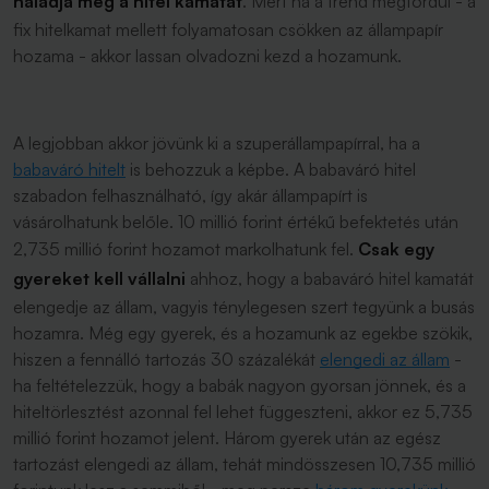
haladja meg a hitel kamatát
. Mert ha a trend megfordul - a
fix hitelkamat mellett folyamatosan csökken az állampapír
hozama - akkor lassan olvadozni kezd a hozamunk.
A legjobban akkor jövünk ki a szuperállampapírral, ha a
babaváró hitelt
is behozzuk a képbe. A babaváró hitel
szabadon felhasználható, így akár állampapírt is
vásárolhatunk belőle. 10 millió forint értékű befektetés után
2,735 millió forint hozamot markolhatunk fel.
Csak egy
gyereket kell vállalni
ahhoz, hogy a babaváró hitel kamatát
elengedje az állam, vagyis ténylegesen szert tegyünk a busás
hozamra. Még egy gyerek, és a hozamunk az egekbe szökik,
hiszen a fennálló tartozás 30 százalékát
elengedi az állam
-
ha feltételezzük, hogy a babák nagyon gyorsan jönnek, és a
hiteltörlesztést azonnal fel lehet függeszteni, akkor ez 5,735
millió forint hozamot jelent. Három gyerek után az egész
tartozást elengedi az állam, tehát mindösszesen 10,735 millió