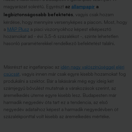
magyarázat sokrétű. Egyrészt
az
állampapír
a
legbiztonságosabb befektetés
, vagyis csak hozam
kérdése, hogy mennyire versenyképes a piacon. Most, hogy
a
MÁP Plusz
a piaci viszonyokhoz képest elképesztő
hozamokat ad - évi 3,5-6 százalékot -, szinte lehetetlen
hasonló paraméterekkel rendelkező befektetést találni.
Másrészt az ingatlanpiac az
idén nagy valószínűséggel eléri
csúcsát
, vagyis innen már csak egyre kisebb hozamokat fog
produkálni a szektor. Bár a lakásárak még egy ideig két
számjegyű bővülést mutatnak a várakozások szerint, az
áremelkedés üteme egyre kisebb lesz. Budapesten már
harmadik negyedév óta tart ez a tendencia, az első
negyedév adataihoz képest a harmadik negyedévben öt
százalékponttal volt kisebb az áremelkedés mértéke.