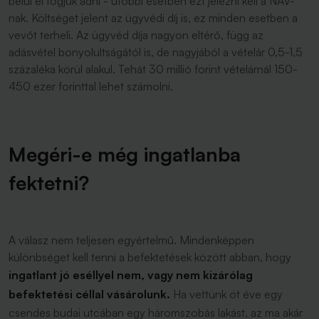
belül el fogjuk adni - utóbbi esetben ezt jelezni kell a NAV-
nak. Költséget jelent az ügyvédi díj is, ez minden esetben a
vevőt terheli. Az ügyvéd díja nagyon eltérő, függ az
adásvétel bonyolultságától is, de nagyjából a vételár 0,5-1,5
százaléka körül alakul. Tehát 30 millió forint vételárnál 150-
450 ezer forinttal lehet számolni.
Megéri-e még ingatlanba
fektetni?
A válasz nem teljesen egyértelmű. Mindenképpen
különbséget kell tenni a befektetések között abban, hogy
ingatlant jó eséllyel nem, vagy nem kizárólag
befektetési céllal vásárolunk.
Ha vettünk öt éve egy
csendes budai utcában egy háromszobás lakást, az ma akár