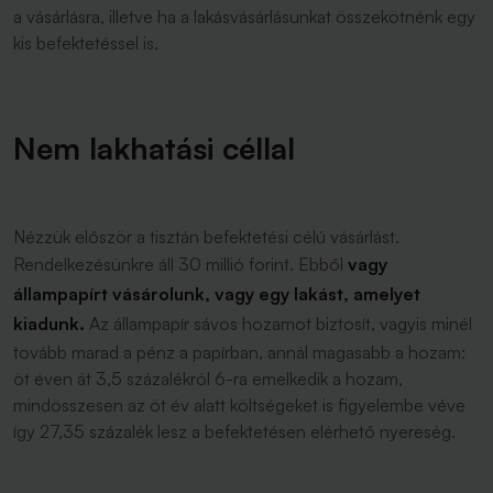
a vásárlásra, illetve ha a lakásvásárlásunkat összekötnénk egy
kis befektetéssel is.
Nem lakhatási céllal
Nézzük először a tisztán befektetési célú vásárlást.
Rendelkezésünkre áll 30 millió forint. Ebből
vagy
állampapírt vásárolunk, vagy egy lakást, amelyet
kiadunk.
Az állampapír sávos hozamot biztosít, vagyis minél
tovább marad a pénz a papírban, annál magasabb a hozam:
öt éven át 3,5 százalékról 6-ra emelkedik a hozam,
mindösszesen az öt év alatt költségeket is figyelembe véve
így 27,35 százalék lesz a befektetésen elérhető nyereség.