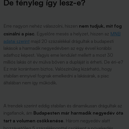
De tényleg így lesz-e?
Erre nagyon nehéz válaszolni, hiszen
nem tudjuk, mit fog
csinálni a piac
. Egyelőre mesés a helyzet, hiszen az
MNB
adatai szerint
majd 20 százalékkal drágultak a budapesti
lakások a harmadik negyedévben az egy évvel korábbi
adathoz képest. Vagyis eme lendület mellett a most 30
milliós lakás öt év múlva bőven a dupláját is érheti. De éri-e?
Ez már korántsem biztos. Valószínűleg kizárható, hogy
stabilan ennyivel fognak emelkedni a lakásárak, a piac
általában nem így működik.
A trendek szerint eddig stabilan és dinamikusan drágultak az
ingatlanok, ám
Budapesten már harmadik negyedév óta
tart a volumen csökkenése
. Három negyedév alatt
hozzávetőleg 5 százalékponttal csökkent a növekedés