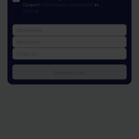
Csoport
Adatkezelési szabályzatát
és
ÁSZF-ét
Feliratkozás