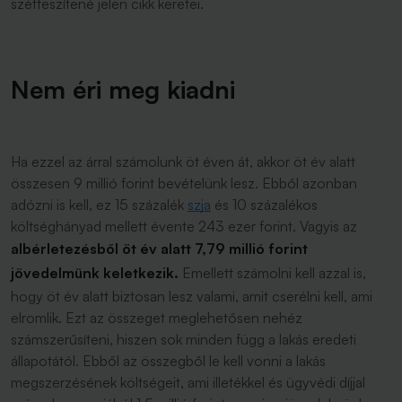
szétfeszítené jelen cikk keretei.
Nem éri meg kiadni
Ha ezzel az árral számolunk öt éven át, akkor öt év alatt
összesen 9 millió forint bevételünk lesz. Ebből azonban
adózni is kell, ez 15 százalék
szja
és 10 százalékos
költséghányad mellett évente 243 ezer forint. Vagyis az
albérletezésből öt év alatt 7,79 millió forint
jövedelmünk keletkezik.
Emellett számolni kell azzal is,
hogy öt év alatt biztosan lesz valami, amit cserélni kell, ami
elromlik. Ezt az összeget meglehetősen nehéz
számszerűsíteni, hiszen sok minden függ a lakás eredeti
állapotától. Ebből az összegből le kell vonni a lakás
megszerzésének költségeit, ami illetékkel és ügyvédi díjjal