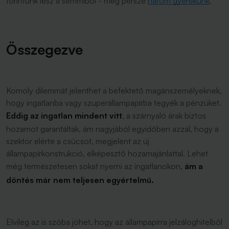
forintunk lesz a semmiből - meg persze
három gyerekünk
.
Összegezve
Komoly dilemmát jelenthet a befektető magánszemélyeknek,
hogy ingatlanba vagy szuperállampapírba tegyék a pénzüket.
Eddig az ingatlan mindent vitt
, a szárnyaló árak biztos
hozamot garantáltak, ám nagyjából egyidőben azzal, hogy a
szektor elérte a csúcsot, megjelent az új
állampapírkonstrukció, elképesztő hozamajánlattal. Lehet
még természetesen sokat nyerni az ingatlanokon,
ám a
döntés már nem teljesen egyértelmű.
Elvileg az is szóba jöhet, hogy az állampapírra jelzáloghitelből