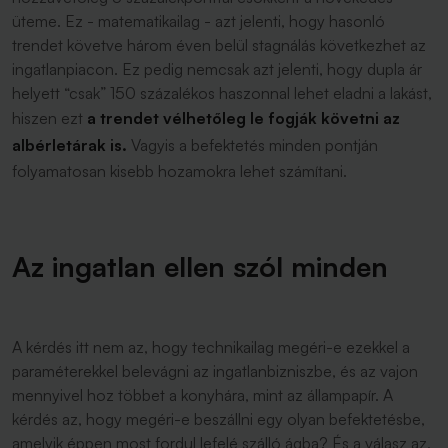
üteme. Ez - matematikailag - azt jelenti, hogy hasonló
trendet követve három éven belül stagnálás következhet az
ingatlanpiacon. Ez pedig nemcsak azt jelenti, hogy dupla ár
helyett “csak” 150 százalékos haszonnal lehet eladni a lakást,
hiszen ezt
a trendet vélhetőleg le fogják követni az
albérletárak is.
Vagyis a befektetés minden pontján
folyamatosan kisebb hozamokra lehet számítani.
Az ingatlan ellen szól minden
A kérdés itt nem az, hogy technikailag megéri-e ezekkel a
paraméterekkel belevágni az ingatlanbizniszbe, és az vajon
mennyivel hoz többet a konyhára, mint az állampapír. A
kérdés az, hogy megéri-e beszállni egy olyan befektetésbe,
amelyik éppen most fordul lefelé szálló ágba? És a válasz az,