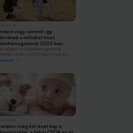
23-02-10
ndent vagy semmit: így
ködnek a milliókat hozó
aládtámogatások 2023-ban
ik vállalják a családtámogatások
tételeit, azokra 2023-ban is hull az
lami pénzeső, akik viszont nem tudják
olvasom
gy nem akarják ezeket érvényesíteni,
inte mindenből kimaradnak. A nem
ermekvállaláshoz kötött támogatási
rmák mára megszűntek vagy értelmüket
sztették, a több gyermekes vagy több
ermeket vállaló családok viszont szinte
nden élethelyzetben találhatnak olyan
nzügyi forrásokat, amelyek
gkönnyítik az anyagi helyzetüket.
22-12-28
vatalos: még két évet kap a
baváró hitel, a falusi CSOK és az