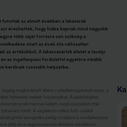
 futottak az elmúlt években a lakásárak
 azt érezhették, hogy hiába kapnak mind nagyobb
egyre több saját forrásra van szükség a
 emelkedése miatt az évek óta változatlan
 az értékükből. A lakásvásárlók életét a tavalyi
s az ingatlanpiaci fordulattól egyelőre inkább
nem kerülnek rosszabb helyzetbe.
Ka
 végéig meghirdetett állami családtámogatások sorsa, a
 feltételek mellett folytatódhat. A lakásfelújítási
edvezménynek mennie kellett, meghosszabbították
 babaváró hitelt. A végdátum nélkül futó családi
elzáloghitel elengedés pedig továbbra is rendelkezésre
adóra (áfa) és a vagyonszerzési illetékre vonatkozó