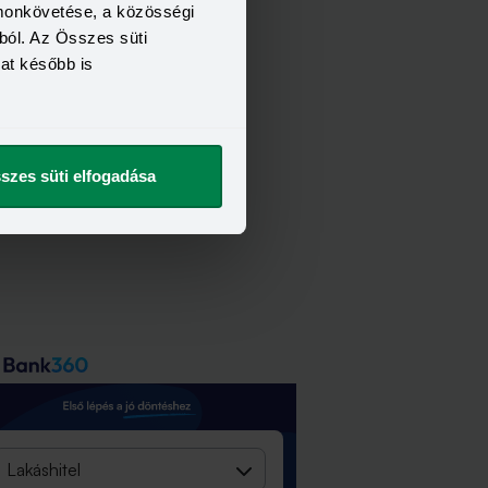
omonkövetése, a közösségi
ból. Az Összes süti
kat később is
szes süti elfogadása
Lakáshitel