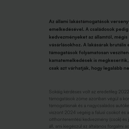
Az állami lakástámogatások versenyt
emelkedésével. A családosok pedig
kedvezményeket az államtól, mégis 
vásárlásokhoz. A lakásárak brutális
támogatások folyamatosan veszítenek
kamatemelkedések is megkeserítik, é
csak azt várhatják, hogy legalább 
Sokáig kérdéses volt az eredetileg 2022
támogatások zöme azonban végül a korábbi
támogatásnak és a nagycsaládos autók
viszont 2024 végéig a falusi csokot és a
otthonteremtési kedvezmény (csok) és j
áll, ami kiegészül az általános forgalmi 