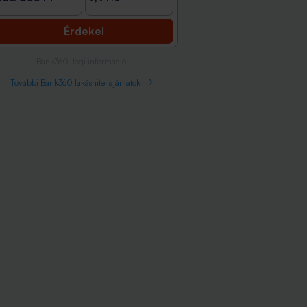
Érdekel
Bank360 Jogi információ
További Bank360 lakáshitel ajánlatok