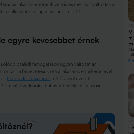
an, ha lakást szeretnénk venni, és mennyit változtak a
ílt az állami pénzcsap a családok előtt?
20
Mi
e egyre kevesebbet érnek
mű
cs
Ak
fel
ál
El
csolódó családi támogatások ugyan változatlan
va
sz
zonban a bevezetésük óta a lakásárak emelkedésével
gy
csok
támogatási összegek
a 6,5 évvel ezelőtti
fo
ve
 óta változatlanok a babaváró hitellel és a falusi
gy
mi
pé
me
20
ltöznél?
Hi
ba