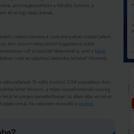
H
lva, ami megközelítette a félmillió forintot, a
m éri el egy lakás árának.
5
ásárló család számára a csok arányaiban többet jelent,
i. Ami viszont településtől függetlenül sokat
evezetése volt a használt lakásoknál is, amit a
falusi
2
etben csak az újépítésű lakásokra lehetett felvenni).
változatlanok: 15 millió forintot 3,04 százalékos thm-
Promóció
zlettel lehet felvenni, a teljes visszafizetendő összeg
felüli tényleges kamatköltséget az állam állja, ezzel az
oglalkozniuk, ha valamiért elveszítik a
csokos
aba?
Promóció