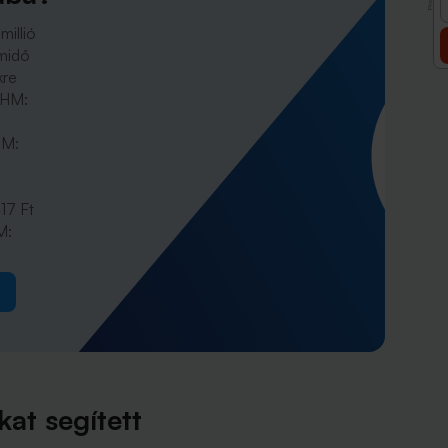
millió
amidő
kre
THM:
HM:
17 Ft
M:
kat segített