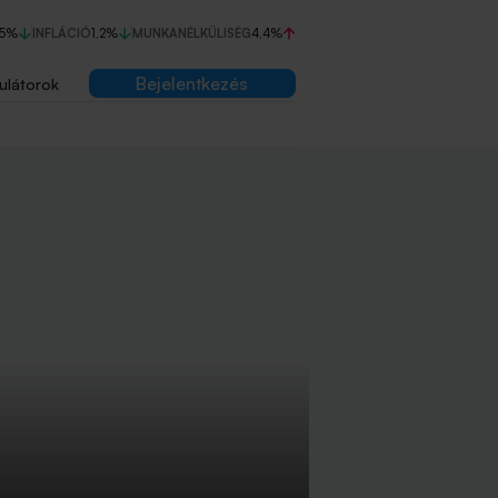
75%
INFLÁCIÓ
1,2%
MUNKANÉLKÜLISÉG
4,4%
Bejelentkezés
ulátorok