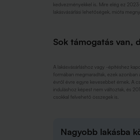
kedvezményekkel is. Mire elég ez 2023-b
lakásvásárlási lehetőségek, mióta megny
Sok támogatás van, d
A lakásvásárláshoz vagy -építéshez kap
formában megmaradtak, ezek azonban a
évről évre egyre kevesebbet érnek. A 
induláshoz képest nem változtak, és 2019
csokkal felvehető összegek is.
Nagyobb lakásba kö