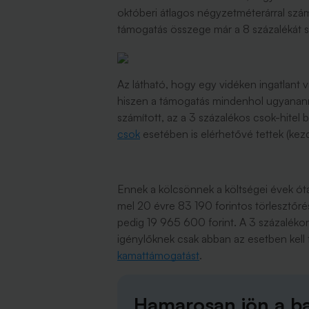
októberi átlagos négyzetméterárral számo
támogatás összege már a 8 százalékát se
Az látható, hogy egy vidéken ingatlant v
hiszen a támogatás mindenhol ugyananny
számított, az a 3 százalékos csok-hitel b
csok
esetében is elérhetővé tettek (kezd
Ennek a kölcsönnek a költségei évek óta 
mel 20 évre 83 190 forintos törlesztőrés
pedig 19 965 600 forint. A 3 százalékon 
igénylőknek csak abban az esetben kell f
kamattámogatást
.
Hamarosan jön a b