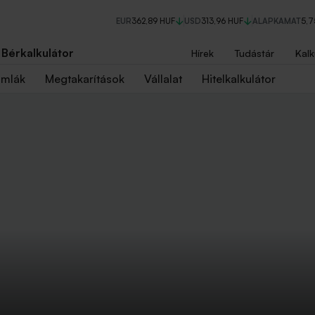
EUR
362,89 HUF
USD
313,96 HUF
ALAPKAMAT
5,
Bérkalkulátor
Hírek
Tudástár
Kalk
ámlák
Megtakarítások
Vállalat
Hitelkalkulátor