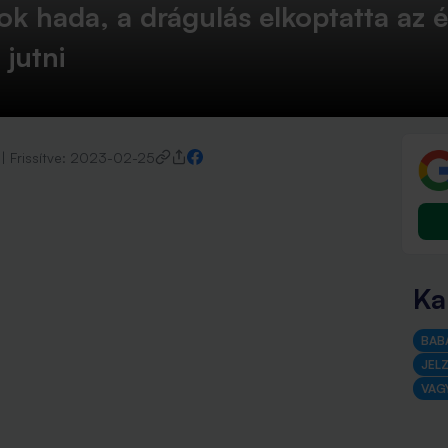
k hada, a drágulás elkoptatta az é
jutni
|
Frissítve:
2023-02-25
Ka
BAB
JEL
VAG