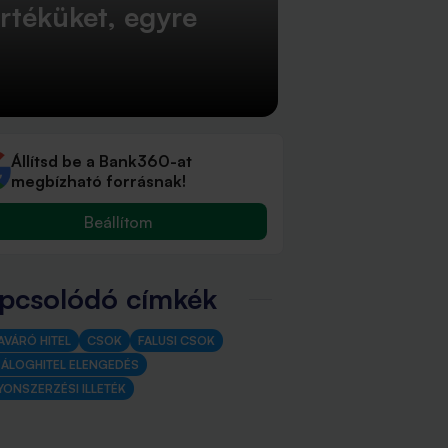
rtéküket, egyre
Állítsd be a Bank360-at
megbízható forrásnak!
Beállítom
pcsolódó címkék
AVÁRÓ HITEL
CSOK
FALUSI CSOK
ZÁLOGHITEL ELENGEDÉS
YONSZERZÉSI ILLETÉK