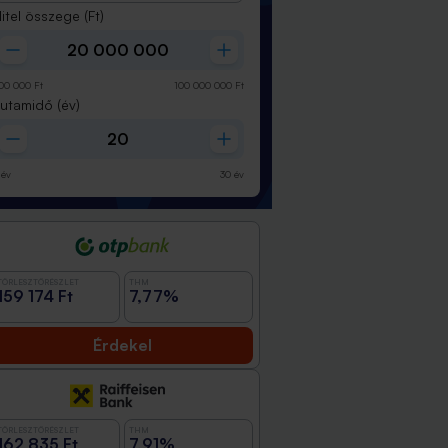
itel összege
(Ft)
00 000
Ft
100 000 000
Ft
Futamidő
(év)
év
30
év
TÖRLESZTŐRÉSZLET
THM
159 174 Ft
7,77%
Érdekel
TÖRLESZTŐRÉSZLET
THM
162 835 Ft
7,91%