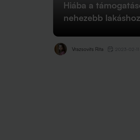
Hiába a támogatáso
nehezebb lakáshoz 
Vrazsovits Rita
2023-02-11