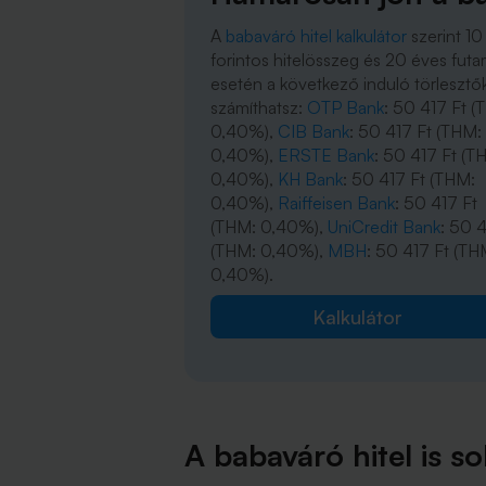
A
babaváró hitel kalkulátor
szerint 10 
forintos hitelösszeg és 20 éves fut
esetén a következő induló törlesztő
számíthatsz:
OTP Bank
: 50 417 Ft (
0,40%),
CIB Bank
: 50 417 Ft (THM:
0,40%),
ERSTE Bank
: 50 417 Ft (T
0,40%),
KH Bank
: 50 417 Ft (THM:
0,40%),
Raiffeisen Bank
: 50 417 Ft
(THM: 0,40%),
UniCredit Bank
: 50 4
(THM: 0,40%),
MBH
: 50 417 Ft (TH
0,40%).
Kalkulátor
A babaváró hitel is so