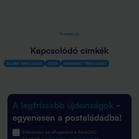
Promóció
Kapcsolódó címkék
ÁLLAMI TÁMOGATÁS
CSOK
BABAVÁRÓ TÁMOGATÁS
A legfrissebb újdonságok
-
egyenesen a postaládádba!
Elolvastam és elfogadom a Bank360
Csoport
Adatkezelési szabályzatát
és