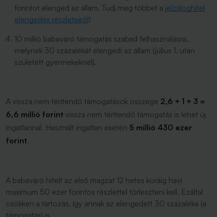
forintot elenged az állam. Tudj meg többet a
jelzáloghitel
elengedés részleteiről
!
10 millió babaváró támogatás szabad felhasználásra,
melynek 30 százalékát elengedi az állam (július 1. után
született gyermekeknél).
A vissza nem térítendő támogatások összege
2,6 + 1 + 3 =
6,6 millió forint
vissza nem térítendő támogatás is lehet új
ingatlannál. Használt ingatlan esetén
5 millió 430 ezer
forint
.
A babaváró hitelt az első magzat 12 hetes koráig havi
maximum 50 ezer forintos részlettel törleszteni kell. Ezáltal
csökken a tartozás, így annak az elengedett 30 százaléka (a
támogatás) is.