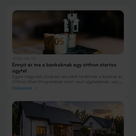
2026-08-09
Ennyit ér ma a bankoknak egy otthon startos
ügyfél
Egyre nagyobb jóváírási akciókat hirdetnek a bankok az
Otthon Start Programban részt vevő ügyfeleknek, van,
ahol összesen akár félmillió forint jóváírást is össze lehet
Elolvasom
gyűjteni különböző kedvezményekkel. Hol lehet ennek a
vége és pontosan milyen feltételeket kell vállalni a
nagyobb jóváírásért?