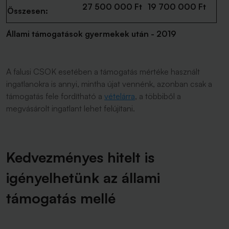
27 500 000 Ft
19 700 000 Ft
Összesen:
Állami támogatások gyermekek után - 2019
A falusi CSOK esetében a támogatás mértéke használt
ingatlanokra is annyi, mintha újat vennénk, azonban csak a
támogatás fele fordítható a
vételárra
, a többiből a
megvásárolt ingatlant lehet felújítani.
Kedvezményes hitelt is
igényelhetünk az állami
támogatás mellé