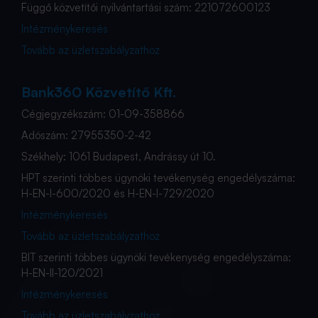
Függő közvetítői nyilvántartási szám: 221072600123
Intézménykeresés
Tovább az üzletszabályzathoz
Bank360 Közvetítő Kft.
Cégjegyzékszám: 01-09-358866
Adószám: 27955350-2-42
Székhely: 1061 Budapest, Andrássy út 10.
HPT szerinti többes ügynöki tevékenység engedélyszáma:
H-EN-I-600/2020 és H-EN-I-729/2020
Intézménykeresés
Tovább az üzletszabályzathoz
BIT szerinti többes ügynöki tevékenység engedélyszáma:
H-EN-II-120/2021
Intézménykeresés
Tovább az üzletszabályzathoz