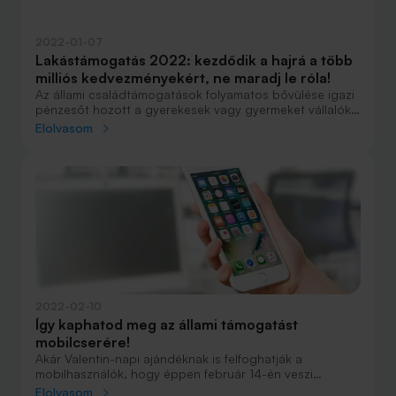
2022-01-07
Lakástámogatás 2022: kezdődik a hajrá a több
milliós kedvezményekért, ne maradj le róla!
Az állami családtámogatások folyamatos bővülése igazi
pénzesőt hozott a gyerekesek vagy gyermeket vállalók
számára, de a programok közül 2022-ben több is véget
Elolvasom
ér. Így aki szeretne kihasználni minden lehetőséget,
annak már sietnie kell. Összesítettük, mennyi pénzt lehet
kapni támogatásként lakásépítésre vagy vásárlásra.
2022-02-10
Így kaphatod meg az állami támogatást
mobilcserére!
Akár Valentin-napi ajándéknak is felfoghatják a
mobilhasználók, hogy éppen február 14-én veszi
kezdetét a támogatott készülékcsere program, amihez
Elolvasom