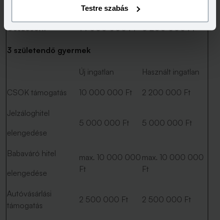
Ft
Ft
elengedése
Testre szabás
Összesen:
14 000 000 Ft
6 200 000 Ft
3 születendő gyermek
Új ingatlan
Használt ingatlan
CSOK támogatás
10 000 000 Ft
2 200 000 Ft
Jelzáloghitel
5 000 000 Ft
5 000 000 Ft
elengedése
Babaváró hitel
max. 10 000 000
max. 10 000 000
Ft
Ft
elengedése
Autóvásárlási
2 500 000 Ft
2 500 000 Ft
támogatás