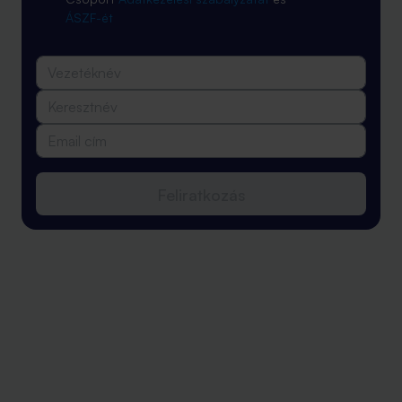
ÁSZF-ét
Feliratkozás