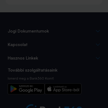
Elsőre azonban könnyű elveszni a részletekben: önerő,
maradványérték, THM, GAP – csak néhány azok közül a
fogalmak közül, amelyekkel biztosan találkozol.
Jogi Dokumentumok
Kapcsolat
Hasznos Linkek
További szolgáltatásaink
Ismerd meg a Bank360 Koint!