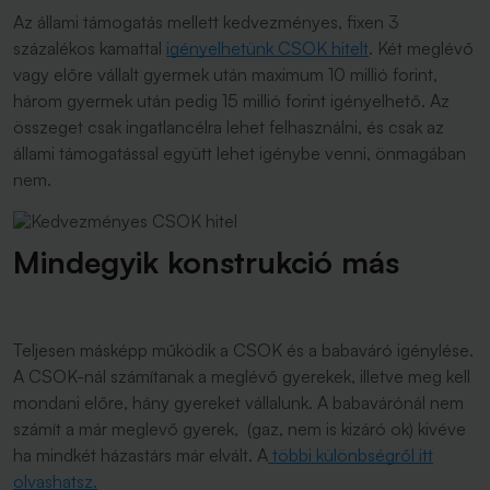
Az állami támogatás mellett kedvezményes, fixen 3
százalékos kamattal
igényelhetünk CSOK hitelt
. Két meglévő
vagy előre vállalt gyermek után maximum 10 millió forint,
három gyermek után pedig 15 millió forint igényelhető. Az
összeget csak ingatlancélra lehet felhasználni, és csak az
állami támogatással együtt lehet igénybe venni, önmagában
nem.
Mindegyik konstrukció más
Teljesen másképp működik a CSOK és a babaváró igénylése.
A CSOK-nál számítanak a meglévő gyerekek, illetve meg kell
mondani előre, hány gyereket vállalunk. A babavárónál nem
számít a már meglevő gyerek, (gaz, nem is kizáró ok) kivéve
ha mindkét házastárs már elvált. A
többi különbségről itt
olvashatsz.