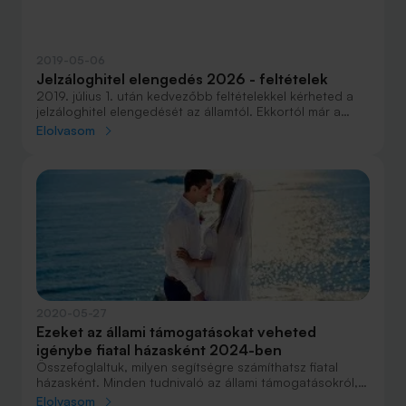
2019-05-06
Jelzáloghitel elengedés 2026 - feltételek
2019. július 1. után kedvezőbb feltételekkel kérheted a
jelzáloghitel elengedését az államtól. Ekkortól már a
második gyermek után is igényelhető lesz 1 millió forint
Elolvasom
kedvezmény, a harmadik gyermek után pedig további 4
millió forint támogatásra lehetsz jogosult.
Összegyűjtöttük a feltételeket és tudnivalókat.
2020-05-27
Ezeket az állami támogatásokat veheted
igénybe fiatal házasként 2024-ben
Összefoglaltuk, milyen segítségre számíthatsz fiatal
házasként. Minden tudnivaló az állami támogatásokról,
kedvezményekről, kamattámogatott hitelekről és egyéb
Elolvasom