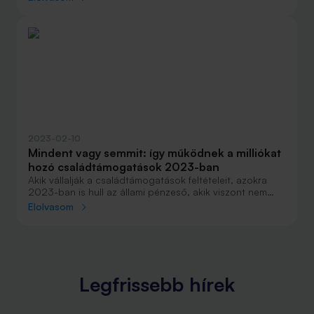
telefononként 20 ezer forintos állami támogatás jár.
Összefoglaltuk a legfontosabb tudnivalókat.
2023-02-10
Mindent vagy semmit: így működnek a milliókat
hozó családtámogatások 2023-ban
Akik vállalják a családtámogatások feltételeit, azokra
2023-ban is hull az állami pénzeső, akik viszont nem
tudják vagy nem akarják ezeket érvényesíteni, szinte
Elolvasom
mindenből kimaradnak. A nem gyermekvállaláshoz kötött
támogatási formák mára megszűntek vagy értelmüket
vesztették, a több gyermekes vagy több gyermeket
vállaló családok viszont szinte minden élethelyzetben
találhatnak olyan pénzügyi forrásokat, amelyek
megkönnyítik az anyagi helyzetüket.
Legfrissebb hírek