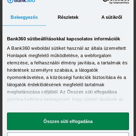
Jelzáloghitel
1 000 000 Ft
1 000 000 Ft
elengedése
Beleegyezés
Részletek
A sütikről
Babaváró hitel
max. 3 000 000
max. 3 000 000
Ft
Ft
elengedése
Bank360 sütibeállításokkal kapcsolatos információk
A Bank360 weboldal sütiket használ az általa üzemeltett
Összesen:
6 600 000 Ft
5 430 000 Ft
Honlapok megfelelő működtetése, a webforgalom
elemzése, a felhasználói élmény javítása, a tartalmak és
1 meglévő, 2 születendő gyermek
hirdetések személyre szabása, a látogatók
nyomonkövetése, a közösségi funkciók biztosítása és a
Új ingatlan
Használt ingatlan
látogatók érdeklődésének megfelelő tartalmak
CSOK támogatás
10 000 000 Ft
2 200 000 Ft
meghatározása céljából. Az Összes süti elfogadása
gombra kattintva beleegyezel, hogy sütiket tároljunk az
Jelzáloghitel
eszközödön. A beállításokat később is
1 000 000 Ft
1 000 000 Ft
megváltoztathatod.
elengedése
Összes süti elfogadása
Babaváró hitel
max. 3 000 000
max. 3 000 000