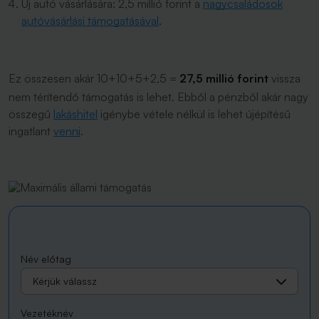
Új autó vásárlására: 2,5 millió forint a
nagycsaládosok
autóvásárlási támogatásával
.
Ez összesen akár 10+10+5+2,5 =
27,5 millió forint
vissza
nem térítendő támogatás is lehet. Ebből a pénzből akár nagy
összegű
lakáshitel
igénybe vétele nélkül is lehet újépítésű
ingatlant
venni
.
Név előtag
Kérjük válassz
Vezetéknév