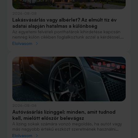
2026-08-08
Lakásvásárlás vagy albérlet? Az elmúlt tíz év
adatai alapján hatalmas a különbség
Az egyetemi felvételi ponthatárok kihirdetése kapcsán
nemrég külön cikkben foglalkoztunk azzal a kérdéssel,
hogy lakást venni vagy vásárolni éri meg jobban. Előző
Elolvasom
cikkünkben jelentős részben a jövőre vonatkozó
becsléseket tettünk, amelyek alapján arra jutottunk, aki
csak teheti, annak mindenképpen megéri a
lakásvásárlás. De mi a helyzet akkor, ha inkább a
múltbéli adatokra koncentrálunk? Hogyan áll ma valaki,
aki 2016-ban lakást vásárolt, illetve valaki, aki a bérlés
mellett döntött, illetve jobb híján arra kényszerült?
2026-08-06
Autóvásárlás lízinggel: minden, amit tudnod
kell, mielőtt először belevágsz
A lízing sokak számára vonzó megoldás, ha autót vagy
más nagyobb értékű eszközt szeretnének használni
anélkül, hogy azt egy összegben ki kellene fizetniük.
Elolvasom