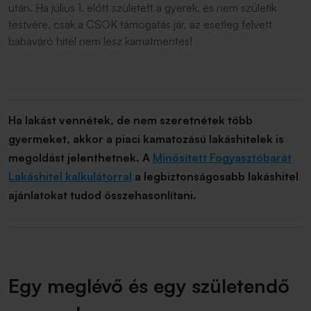
után. Ha július 1. előtt született a gyerek, és nem születik
testvére, csak a CSOK támogatás jár, az esetleg felvett
babaváró hitel nem lesz kamatmentes!
Ha lakást vennétek, de nem szeretnétek több
gyermeket, akkor a piaci kamatozású lakáshitelek is
megoldást jelenthetnek. A
Minősített Fogyasztóbarát
Lakáshitel kalkulátorral
a legbiztonságosabb lakáshitel
ajánlatokat tudod összehasonlítani.
Egy meglévő és egy születendő