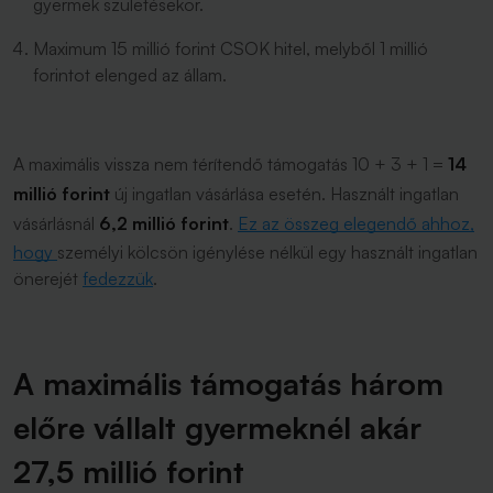
gyermek születésekor.
Maximum 15 millió forint CSOK hitel, melyből 1 millió
forintot elenged az állam.
A maximális vissza nem térítendő támogatás 10 + 3 + 1 =
14
millió forint
új ingatlan vásárlása esetén. Használt ingatlan
vásárlásnál
6,2 millió forint
.
Ez az összeg elegendő ahhoz,
hogy
személyi kölcsön igénylése nélkül egy használt ingatlan
önerejét
fedezzük
.
A maximális támogatás három
előre vállalt gyermeknél akár
27,5 millió forint