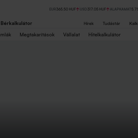
EUR
365,50 HUF
USD
317,05 HUF
ALAPKAMAT
5,7
Bérkalkulátor
Hírek
Tudástár
Kalk
ámlák
Megtakarítások
Vállalat
Hitelkalkulátor