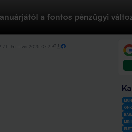
uárjától a fontos pénzügyi változás
2-31
|
Frissítve:
2025-07-21
Ka
MUN
ÖNK
BAB
MIN
ÉLE