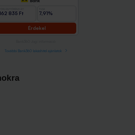
TÖRLESZTŐRÉSZLET
THM
162 835 Ft
7,91%
Érdekel
Bank360 Jogi információ
További Bank360 lakáshitel ajánlatok
nokra