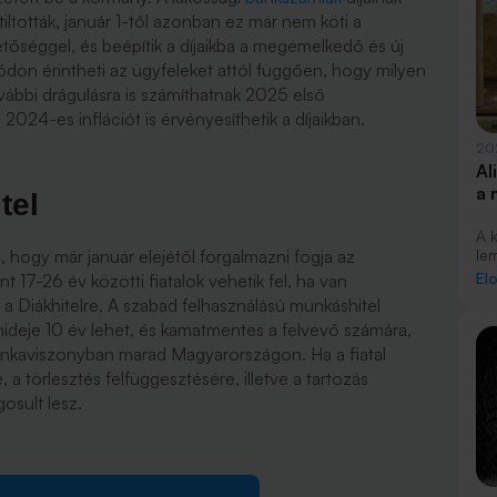
tották, január 1-től azonban ez már nem köti a
etőséggel, és beépítik a díjaikba a megemelkedő és új
ódon érintheti az ügyfeleket attól függően, hogy milyen
ábbi drágulásra is számíthatnak 2025 első
024-es inflációt is érvényesíthetik a díjaikban.
20
Al
a 
tel
A 
 hogy már január elejétől forgalmazni fogja az
le
hi
El
t 17-26 év közötti fiatalok vehetik fel, ha van
jan
 a Diákhitelre. A szabad felhasználású munkáshitel
lak
amideje 10 év lehet, és kamatmentes a felvevő számára,
kín
unkaviszonyban marad Magyarországon. Ha a fiatal
a törlesztés felfüggesztésére, illetve a tartozás
gosult lesz.