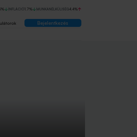
5%
INFLÁCIÓ
1,7%
MUNKANÉLKÜLISÉG
4,4%
Bejelentkezés
ulátorok