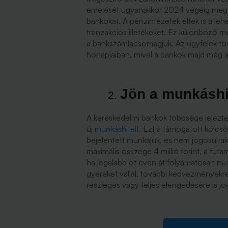
emelését ugyanakkor 2024 végéig megtil
bankokat. A pénzintézetek éltek is a leh
tranzakciós illetékeket. Ez különböző m
a bankszámlacsomagjuk. Az ügyfelek tov
hónapjaiban, mivel a bankok majd még a 2
Jön a munkáshi
A kereskedelmi bankok többsége jelezte,
új
munkáshitelt
. Ezt a támogatott kölcsön
bejelentett munkájuk, és nem jogosultak
maximális összege 4 millió forint, a fut
ha legalább öt éven át folyamatosan m
gyereket vállal, további kedvezményekre, 
részleges vagy teljes elengedésére is jo