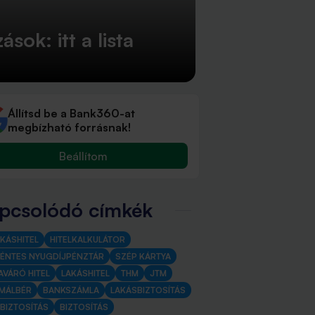
ok: itt a lista
Állítsd be a Bank360-at
megbízható forrásnak!
Beállítom
pcsolódó címkék
KÁSHITEL
HITELKALKULÁTOR
ÉNTES NYUGDÍJPÉNZTÁR
SZÉP KÁRTYA
AVÁRÓ HITEL
LAKÁSHITEL
THM
JTM
IMÁLBÉR
BANKSZÁMLA
LAKÁSBIZTOSÍTÁS
TBIZTOSÍTÁS
BIZTOSÍTÁS