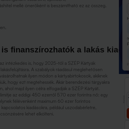
káshitel mellé önerőként is beszámítható ez az összeg.
H
en.
5
is finanszírozhatók a lakás kiadá
 az intézkedés is, hogy 2025-től a SZÉP Kártyák
2
i lakásfelújításra. A szabályok ráadásul meglehetősen
 vásárolhatnak ilyen módon a kártyabirtokosok, akiknek
niük, hogy ezt megtehessék. Akár berendezési tárgyakra
en, ahol majd ilyen célra elfogadják a SZÉP Kártyát.
itje az eddigi 450 ezerről 570 ezer forintra nő: egy
Promóció
melynek félévenként maximum 60 ezer forintos
l kapcsolatos kiadásokra, például uszodabérletre,
csönzésére lehet elkölteni.