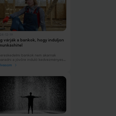
24-12-19
ig várják a bankok, hogy induljon
munkáshitel
kereskedelmi bankok nem akarnak
maradni a jövőre induló kedvezményes
telprogramokról. A munkáshitel már a
olvasom
uári nyitáskor igényelhető lesz, és falusi
ásfelújítási hitelt is több pénzintézet
álja majd.