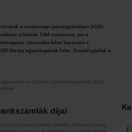
ás történik a mindennapi pénzügyeinkben 2025.
, csökken a hitelek THM maximuma, jön a
i támogatás, lakáscélra lehet használni a
SZÉP Kártya egyenlegének felét. Összefoglaltuk a
nzügyeinkben az új évben, ezek többsége már 2025.
osabbak.
Ka
ankszámlák díjai
őtt a tranzakciós illeték mértéke, októbertől pedig
zetett be a kormány. A lakossági
bankszámlák
díjainak