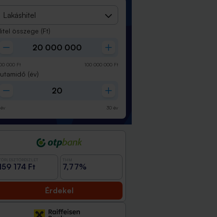
Lakáshitel
itel összege
(Ft)
00 000
Ft
100 000 000
Ft
Futamidő
(év)
sai
év
30
év
TÖRLESZTŐRÉSZLET
THM
159 174 Ft
7,77%
Érdekel