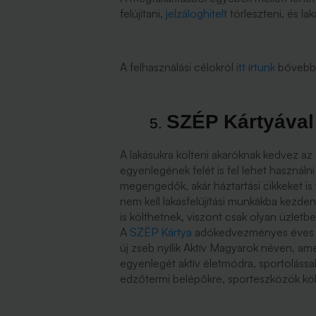
felújítani,
jelzáloghitelt
törleszteni, és la
A felhasználási célokról
itt írtunk
bővebb
SZÉP Kártyával 
A lakásukra költeni akaróknak kedvez az
egyenlegének felét is fel lehet használn
megengedők, akár háztartási cikkeket is
nem kell lakásfelújítási munkákba kezde
is költhetnek, viszont csak olyan üzletb
A
SZÉP Kártya
adókedvezményes éves lim
új zseb nyílik Aktív Magyarok néven, a
egyenlegét aktív életmódra, sportolássa
edzőtermi belépőkre, sporteszközök köl