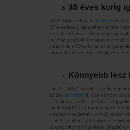
35 éves korig 
2025-től lazította a
babaváró hitel
felté
35 éves koráig igényelhetik a fiatal há
korhatár 30 év volt, kivéve, ha a igazo
év végéig még 41 év maradt a korhatár. 
a futamideje 20 év lehet, és az igénylőkne
támogatásért cserébe. Ellenkező esetben 
Könnyebb lesz f
Január 1-től változnak a jövedelemarány
zöld
lakáshiteleknél
. Ilyen esetben eleg
JTM elérheti a 60 százalékot is függetle
esetben 600 ezer forintos nettó jövede
a törlesztőrészlettel a bankok, afölött 6
számít, amelynek a A-nál jobb a besorolás
az összesített energetikai jellemzőjéne