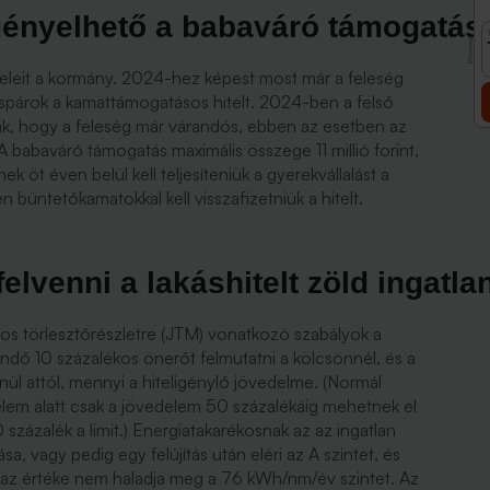
igényelhető a babaváró támogatás
Promóció
teleit a kormány. 2024-hez képest most már a feleség
zaspárok a kamattámogatásos hitelt. 2024-ben a felső
lták, hogy a feleség már várandós, ebben az esetben az
A babaváró támogatás maximális összege 11 millió forint,
k öt éven belül kell teljesíteniük a gyerekvállalást a
büntetőkamatokkal kell visszafizetniük a hitelt.
elvenni a lakáshitelt zöld ingatla
os törlesztőrészletre (JTM) vonatkozó szabályok a
endő 10 százalékos önerőt felmutatni a kölcsönnél, és a
nül attól, mennyi a hiteligénylő jövedelme. (Normál
lem alatt csak a jövedelem 50 százalékáig mehetnek el
0 százalék a limit.) Energiatakarékosnak az az ingatlan
a, vagy pedig egy felújítás után eléri az A szintet, és
k az értéke nem haladja meg a 76 kWh/nm/év szintet. Az