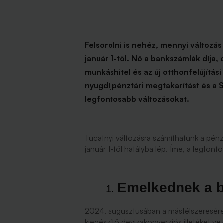
Felsorolni is nehéz, mennyi változ
január 1-től. Nő a bankszámlák díja
munkáshitel és az új otthonfelújítás
nyugdíjpénztári megtakarítást és a 
legfontosabb változásokat.
Tucatnyi változásra számíthatunk a pé
január 1-től hatályba lép. Íme, a legfont
Emelkednek a b
2024. augusztusában a másfélszeresére n
kiegészítő devizakonverziós illetéket ve