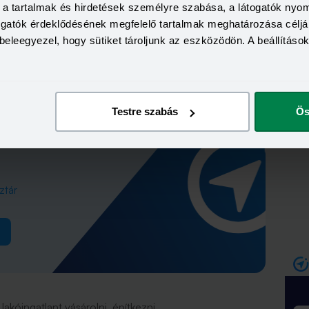
ad
 nyugdíjpénztári megtakarításból is lehet majd költeni
a, a tartalmak és hirdetések személyre szabása, a látogatók ny
do
csak a preferált kistelepüléseken, hanem bárhol az
togatók érdeklődésének megfelelő tartalmak meghatározása céljá
ka
tes nyugdíjpénztárak
tagjai felhasználhatják majd a
sze
beleegyezel, hogy sütiket tároljunk az eszközödön. A beállításo
ri egyenlegeiket a saját vagy közeli hozzátartozóik
 nyugdíjas éveidre!
Testre szabás
Ös
setén
ztár
akóingatlant vásárolni, építkezni,