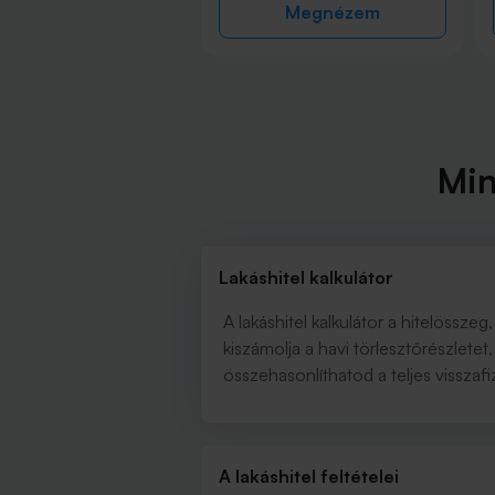
Megnézem
Megnézem
Min
Lakáshitel kalkulátor
A lakáshitel kalkulátor a hitelössze
kiszámolja a havi törlesztőrészletet
összehasonlíthatod a teljes visszaf
A lakáshitel feltételei