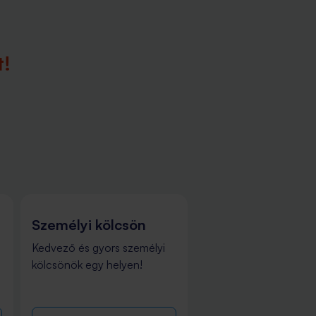
t!
Személyi kölcsön
Koin
Kedvező és gyors személyi
Ismerd meg a Koin pé
kölcsönök egy helyen!
alkalmazásunkat!