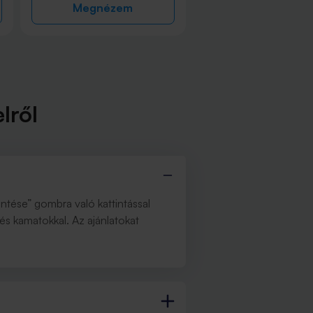
Megnézem
Megnézem
lről
intése” gombra való kattintással
 és kamatokkal. Az ajánlatokat