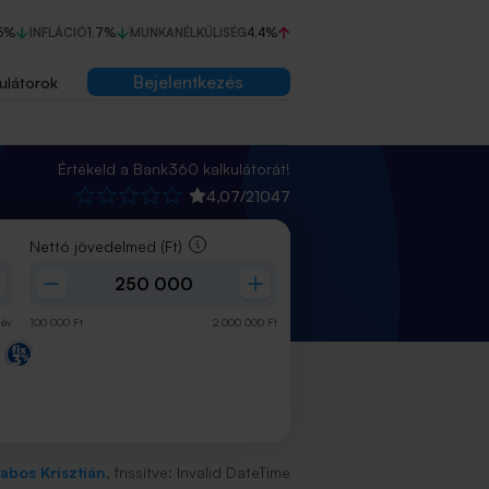
5%
INFLÁCIÓ
1,7%
MUNKANÉLKÜLISÉG
4,4%
Bejelentkezés
ulátorok
Értékeld a Bank360 kalkulátorát!
4,07
/
21047
Nettó jövedelmed
(Ft)
év
100 000
Ft
2 000 000
Ft
abos Krisztián
, frissítve:
Invalid DateTime