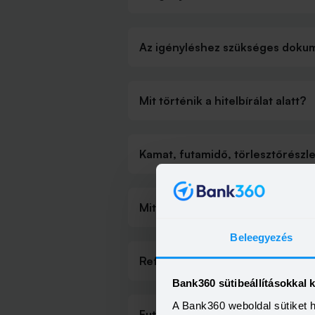
Az igényléshez szükséges dok
Mit történik a hitelbírálat alatt?
Kamat, futamidő, törlesztőrészle
Mitől függ a lakáshitel kamata?
Beleegyezés
Referenciakamat
Bank360 sütibeállításokkal 
A Bank360 weboldal sütiket 
Futamidő - a rövid vagy a hosszú