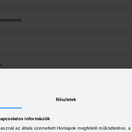
umentumok
t
Részletek
kapcsolatos információk
használ az általa üzemeltett Honlapok megfelelő működtetése, 
 a jobb?