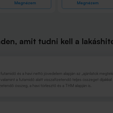
Megnézem
Megnézem
den, amit tudni kell a lakáshite
g, futamidő és a havi nettó jövedelem alapján az „ajánlatok megtek
, valamint a futamidő alatt visszafizetendő teljes összeget díjakkal
izetendő összeg, a havi törlesztő és a THM alapján is.