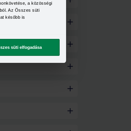
omonkövetése, a közösségi
ból. Az Összes süti
kat később is
szes süti elfogadása