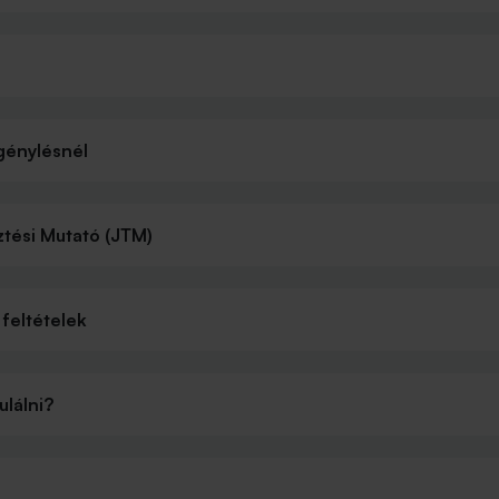
igénylésnél
tési Mutató (JTM)
feltételek
ulálni?