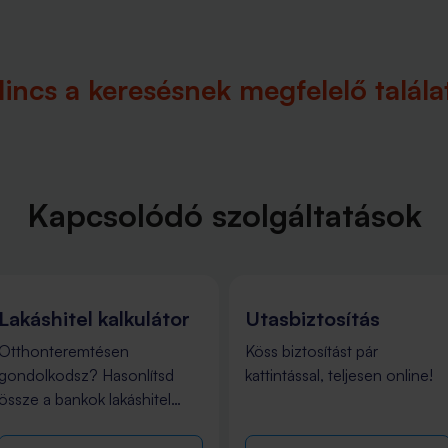
incs a keresésnek megfelelő talála
Kapcsolódó szolgáltatások
Lakáshitel kalkulátor
Utasbiztosítás
Otthonteremtésen
Köss biztosítást pár
gondolkodsz? Hasonlítsd
kattintással, teljesen online!
össze a bankok lakáshitel
ajánlatait és találd meg a
Számodra legmegfelelőbbet!