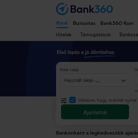
Bank
Biztosítás
Bank360 Koin
Hitelek
Támogatások
Banksz
Hitel célja
H
Használt lakás-,
házvásárlás
30
Vállalom, hogy számlát nyitok
Ajánlatok
megtekintése
Bankonként a legkedvezőbb
ajánl