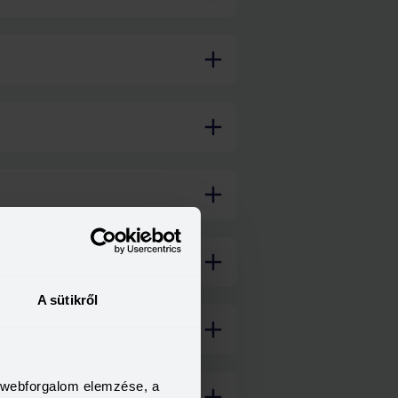
A sütikről
a webforgalom elemzése, a