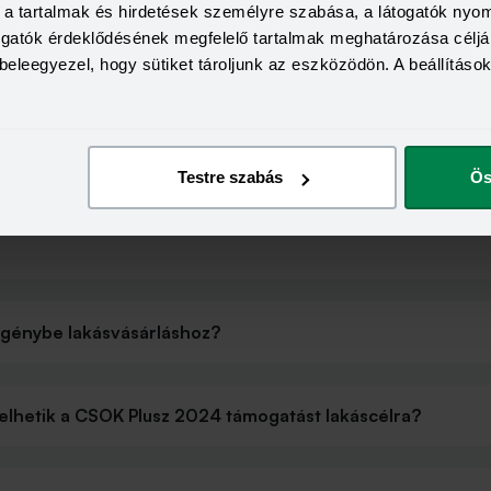
a, a tartalmak és hirdetések személyre szabása, a látogatók ny
togatók érdeklődésének megfelelő tartalmak meghatározása céljá
beleegyezel, hogy sütiket tároljunk az eszközödön. A beállításo
e?
da?
Testre szabás
Ös
igénybe lakásvásárláshoz?
nyelhetik a CSOK Plusz 2024 támogatást lakáscélra?