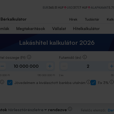
EUR
365,51 HUF
USD
317,17 HUF
ALAPKAMAT
5,7
Bérkalkulátor
Hírek
Tudástár
Kalk
ámlák
Megtakarítások
Vállalat
Hitelkalkulátor
Lakáshitel kalkulátor 2026
itel összege
(Ft)
Futamidő
(év)
0 000
Ft
130 000 000
Ft
2
év
35
Jövedelmem a kiválasztott bankba utalnám
Fix 3%
atok
törlesztőrészletre
rendezve
Felelős elemző:
Dar