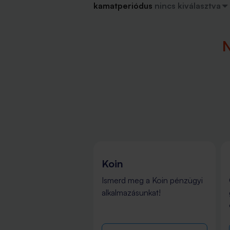
kamatperiódus
nincs kiválasztva
N
élyi kölcsön
Koin
ő és gyors személyi
Ismerd meg a Koin pénzügyi
nök egy helyen!
alkalmazásunkat!