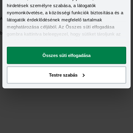
hirdetések személyre szabása, a látogatók
nyomonkövetése, a közösségi funkciók biztosítása és a
Application error: a client-side exception has occurred (see the
látogatók érdeklődésének megfelelő tartalmak
meghatározása céljából. Az Összes süti elfogadása
browser console for more information)
.
gombra kattintva beleegyezel, hogy sütiket tároljunk az
eszközödön. A beállításokat később is
megváltoztathatod.
Összes süti elfogadása
Testre szabás